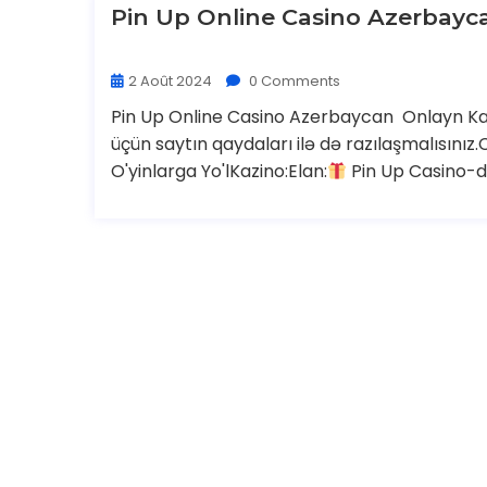
Pin Up Online Casino Azerbayca
2 Août 2024
0 Comments
Pin Up Online Casino Azerbaycan
Onlayn Ka
üçün saytın qaydaları ilə də razılaşmalısınız
O'yinlarga Yo'lKazino:Elan:
Pin Up Casino-d