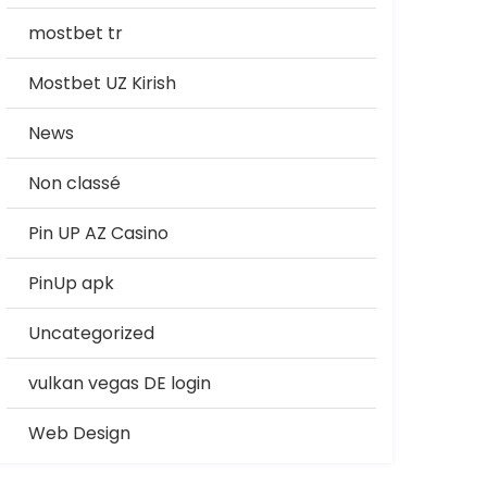
mostbet tr
Mostbet UZ Kirish
News
Non classé
Pin UP AZ Casino
PinUp apk
Uncategorized
vulkan vegas DE login
Web Design