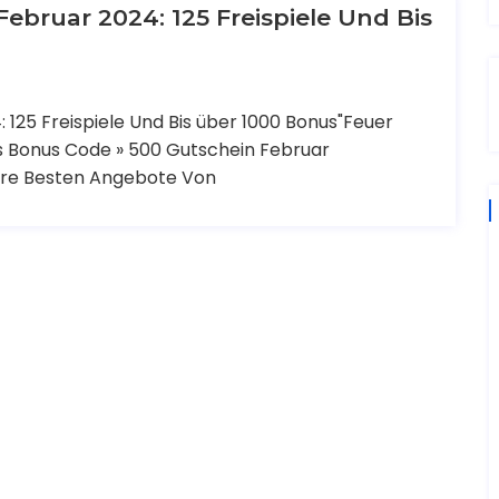
bruar 2024: 125 Freispiele Und Bis
125 Freispiele Und Bis über 1000 Bonus"Feuer
 Bonus Code » 500 Gutschein Februar
ere Besten Angebote Von