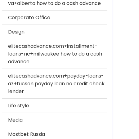
va+alberta how to do a cash advance
Corporate Office
Design
elitecashadvance.com+installment-
loans-nc+milwaukee how to do a cash
advance
elitecashadvance.com+payday-loans-
az+tucson payday loan no credit check
lender
Life style
Media
Mostbet Russia