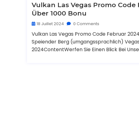
Vulkan Las Vegas Promo Code Fe
Über 1000 Bonu
18 Juillet 2024
0 Comments
Vulkan Las Vegas Promo Code Februar 2024: 
Speiender Berg (umgangssprachlich) Vegas
2024ContentWerfen Sie Einen Blick Bei Uns