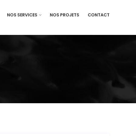
NOS SERVICES
NOS PROJETS
CONTACT