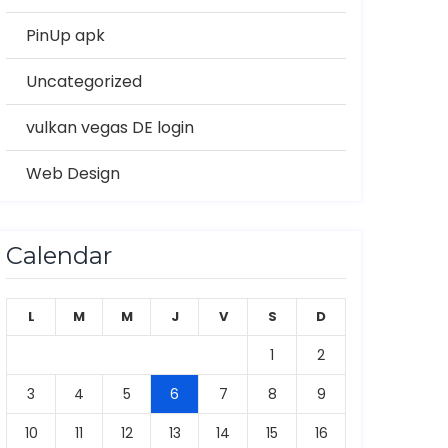
PinUp apk
Uncategorized
vulkan vegas DE login
Web Design
Calendar
L
M
M
J
V
S
D
1
2
3
4
5
6
7
8
9
10
11
12
13
14
15
16