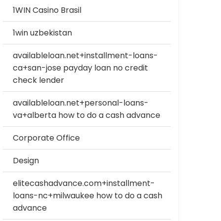
1WIN Casino Brasil
1win uzbekistan
availableloan.net+installment-loans-
ca+san-jose payday loan no credit
check lender
availableloan.net+personal-loans-
va+alberta how to do a cash advance
Corporate Office
Design
elitecashadvance.com+installment-
loans-nc+milwaukee how to do a cash
advance