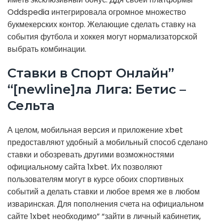
Oddspedia интегрировала огромное множество
букмекерских контор. Желающие сделать ставку на
события футбола и хоккея могут нормализаторской
выбрать комбинации.
Ставки в Спорт Онлайн”
“[newline]ла Лига: Бетис –
Сельта
А целом, мобильная версия и приложение xbet
предоставляют удобный а мобильный способ сделано
ставки и обозревать другими возможностями
официальному сайта 1xbet. Их позволяют
пользователям могут в курсе обоих спортивных
событий а делать ставки и любое время же в любом
изваринская. Для пополнения счета на официальном
сайте 1xbet необходимо” “зайти в личный кабинетик,