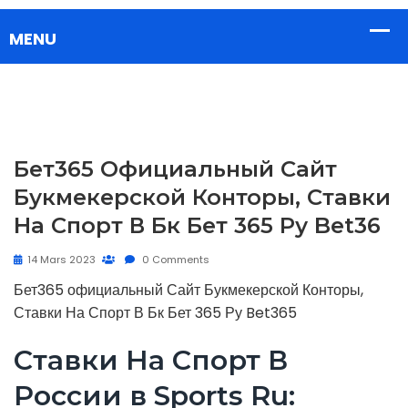
Бет365 Официальный Сайт
Букмекерской Конторы, Ставки
На Спорт В Бк Бет 365 Ру Bet36
14 Mars 2023
0 Comments
Бет365 официальный Сайт Букмекерской Конторы,
Ставки На Спорт В Бк Бет 365 Ру Bet365
Ставки На Спорт В
России в Sports Ru: