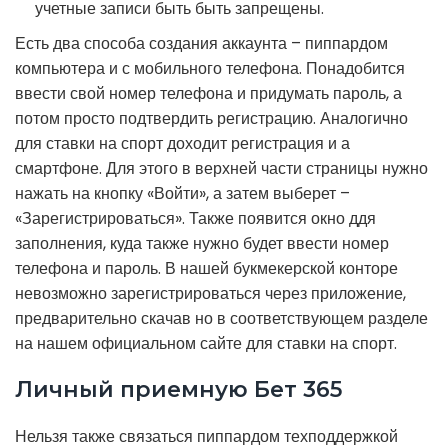
учетные записи быть быть запрещены.
Есть два способа создания аккаунта – пиппардом
компьютера и с мобильного телефона. Понадобится
ввести свой номер телефона и придумать пароль, а
потом просто подтвердить регистрацию. Аналогично
для ставки на спорт доходит регистрация и а
смартфоне. Для этого в верхней части страницы нужно
нажать на кнопку «Войти», а затем выберет –
«Зарегистрироваться». Также появится окно ддя
заполнения, куда также нужно будет ввести номер
телефона и пароль. В нашей букмекерской конторе
невозможно зарегистрироваться через приложение,
предварительно скачав но в соответствующем разделе
на нашем официальном сайте для ставки на спорт.
Личный приемную Бет 365
Нельзя также связаться пиппардом техподдержкой