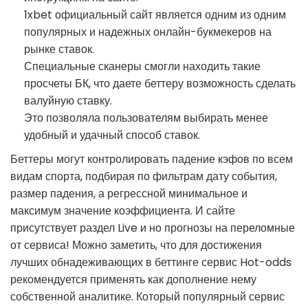
1xbet официальный сайт является одним из одним
популярных и надежных онлайн-букмекеров на
рынке ставок.
Специальные сканеры смогли находить такие
просчеты БК, что даете беттеру возможность сделать
валуйную ставку.
Это позволяла пользователям выбирать менее
удобный и удачный способ ставок.
Беттеры могут контролировать падение кэфов по всем
видам спорта, подбирая по фильтрам дату события,
размер падения, а регрессной минимальное и
максимум значение коэффициента. И сайте
присутствует раздел Live и но прогнозы на переломные
от сервиса! Можно заметить, что для достижения
лучших обнадеживающих в беттинге сервис Hot-odds
рекомендуется применять как дополнение нему
собственной аналитике. Который популярный сервис