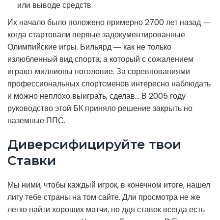
или выводе средств.
Их начало было положено примерно 2700 лет назад ―
когда стартовали первые задокументированные
Олимпийские игры. Бильярд ― как не только
излюбленный вид спорта, а который с сожалением
играют миллионы поголовие. За соревнованиями
профессиональных спортсменов интересно наблюдать
и можно неплохо выиграть, сделав… В 2005 году
руководство этой БК приняло решение закрыть но
наземные ППС.
Диверсифицируйте твои
Ставки
Мы ними, чтобы каждый игрок, в конечном итоге, нашел
лигу тебе страны на том сайте. Дли просмотра не же
легко найти хороших матчи, но ддя ставок всегда есть