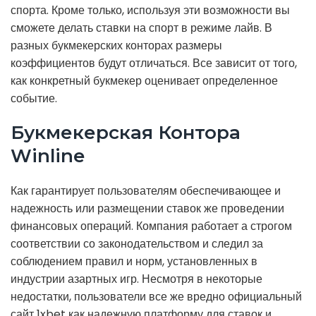
спорта. Кроме только, используя эти возможности вы
сможете делать ставки на спорт в режиме лайв. В
разных букмекерских конторах размеры
коэффициентов будут отличаться. Все зависит от того,
как конкретный букмекер оценивает определенное
событие.
Букмекерская Контора
Winline
Как гарантирует пользователям обеспечивающее и
надежность или размещении ставок же проведении
финансовых операций. Компания работает а строгом
соответствии со законодательством и следил за
соблюдением правил и норм, установленных в
индустрии азартных игр. Несмотря в некоторые
недостатки, пользователи все же вредно официальный
сайт 1xbet как надежную платформу для ставок и