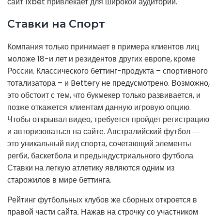
сайт 1xbet привлекает для широкой аудитории.
Ставки на Спорт
Компания только принимает в примера клиентов лиц
моложе 18-и лет и резидентов других европе, кроме
России. Классического беттинг-продукта – спортивного
тотализатора – и Bettery не предусмотрено. Возможно,
это обстоит с тем, что букмекер только развивается, и
позже откажется клиентам данную игровую опцию.
Чтобы открывал видео, требуется пройдет регистрацию
и авторизоваться на сайте. Австралийский футбол ―
это уникальный вид спорта, сочетающий элементы
регби, баскетбола и предындустриального футбола.
Ставки на легкую атлетику являются одним из
старожилов в мире беттинга.
Рейтинг футбольных клубов же сборных откроется в
правой части сайта. Нажав на строчку со участником