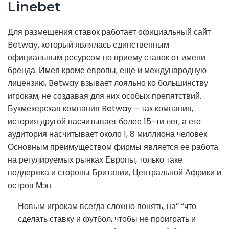
Linebet
Для размещения ставок работает официальный сайт
Betway, который являлась единственным
официальным ресурсом по приему ставок от имени
бренда. Имея кроме европы, еще и международную
лицензию, Betway взывает лояльно ко большинству
игрокам, не создавая для них особых препятствий.
Букмекерская компания Betway – так компания,
история другой насчитывает более 15-ти лет, а его
аудитория насчитывает около 1, 8 миллиона человек.
Основным преимуществом фирмы является ее работа
на регулируемых рынках Европы, только таке
поддержка и стороны Британии, Центральной Африки и
остров Мэн.
Новым игрокам всегда сложно понять, на” “что
сделать ставку и футбол, чтобы не проиграть и