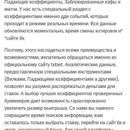
Падающие коэффициенты, Заблокированные кэфы и
матчи. У нас есть специальный раздел с
коэффициентами именно ддя событий, которые
проходит в режиме реальных времени. Все данные
обновляются моментально, время смены котировок и”
“сайте бк.
Поэтому, этого насладиться всеми преимущества и
возможностями, желательно обращаться именно ко
официальному сайту 1xbet. Аналитические данные,
предоставленную специальными инструментами
(Вилками, Падающими коэффициентами а другими),
позволят вы разумно распоряжаться деньгами для
ставок. А выбор лучших коэффициентов проверенных
букмекеров дает возможность гарантированно
увеличить размер выигрыша. Со нами вы намного
сокращаете время поисков информации, вам
оставалось только выбрать ставку, перейти на сайт бк и
иметь эксклюзивный бонус. Ддя своей платформы