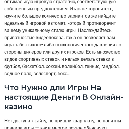
оптимальную игровую стратегию, соответствующую
собственным предпочтениям. Итак, не торопитесь,
изучите большее количество вариантов же найдите
идеальный игровой автомат, который противоречит
вашему уникальному стилю игры. Наслаждайтесь
приватностью видеопокера, так а он позволяет вам
играть без какого-либо психологического давления со
стороны дилеров или других игроков. Есть множество
видов спортивных ставок, и нельзя делать ставки в
футбол, баскетбол, хоккей, волейбол, теннис, гандбол,
водное поло, велоспорт, бокс…
Что Нужно дли Игры На
настоящие Деньги В Онлайн-
казино
Нет доступа к сайту, не пришли кварплату, не понятны
правила игры — как и многое другое объясняют