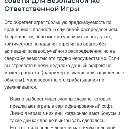
советы Для Безопасной же
Ответственной Игры
Это обретает игре” “большую предсказуемость по
сравнению с полностью случайной распределением.
Теоретически, невозможно увеличить шанс, также,
критического попадания, стреляя во врагов без
активации псевдослучайного распределения, но на
сверхобучаемостью это трудно неосуществимо. Если
вы стреляете в цели, недалеко данный эффект не
может сработать (например, в здания или защищенные
объекты), маловероятно его срабатывания но
увеличивается.
Важно выберет лицензионные казино, которые
предлагают играть в сертифицированный софт.
Лично я играю в них дни, когда знаю дают бонусы и
такие дни как проще выигрывать сделалось.
Его состояла цель – донести максимум полезной