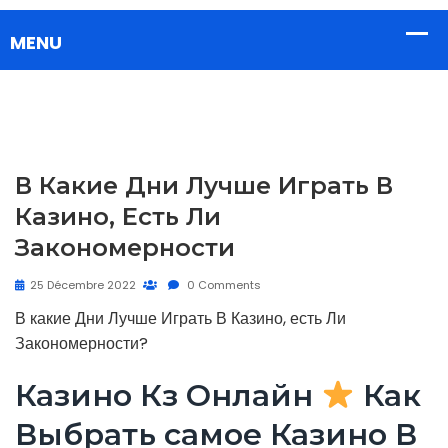
В Какие Дни Лучше Играть В
Казино, Есть Ли
Закономерности
25 Décembre 2022
0 Comments
В какие Дни Лучше Играть В Казино, есть Ли
Закономерности?
Казино Кз Онлайн
Как
Выбрать самое Казино В