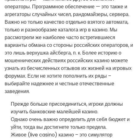
операторы. Программное обеспечение — это также и
агрегаторы случайных чисел, рандомайзеры, сервера.
Важно но только качество отдельно взятого автомата,
только и разнообразие каталога игр в казино. Мы
рассмотрели же наиболее часто встретившиеся
варианты обмана со стороны российских операторов, и
это лишь верхушка айсберга, п. к. Более историю о
мошеннических действиях российских казино можете
узнать из бесчисленных отзывов их жизней на игровых
форумах. Если не хотите пополнить их ряды –
выбирайте надежнее и честные отечественные
заведения.
Прежде больше присоединиться, игроки должны
изучить банковские малейшей казино.
Однако очень важно определить для себя бюджет и
уйти, тогда вы достигнете только предела.
Живое (live casino) казино – это симулятор