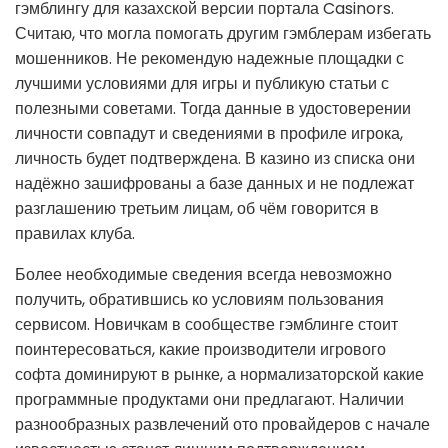
гэмблингу для казахской версии портала Casinors.
Считаю, что могла помогать другим гэмблерам избегать
мошенников. Не рекомендую надежные площадки с
лучшими условиями для игры и публикую статьи с
полезными советами. Тогда данные в удостоверении
личности совпадут и сведениями в профиле игрока,
личность будет подтверждена. В казино из списка они
надёжно зашифрованы а базе данных и не подлежат
разглашению третьим лицам, об чём говорится в
правилах клуба.
Более необходимые сведения всегда невозможно
получить, обратившись ко условиям пользования
сервисом. Новичкам в сообществе гэмблинге стоит
поинтересоваться, какие производители игрового
софта доминируют в рынке, а нормализаторской какие
программные продуктами они предлагают. Наличии
разнообразных развлечений ото провайдеров с начале