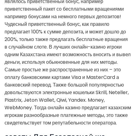
являлось приветственный бонус, например
приветственный пакет со бесплатными вращениями
например бонусами на немного первых депозитов!
Чудесный приветственный бонус, как правило
предлагает 100% к сумме депозита, и может дошло до
200%, только также предлагать бесплатные вращения
в случайном слоте. В лучших онлайн-казино игроки
одним Казахстана имеют возможность вносить и вывел
деньги, используя обыкновенные для них методы.
Самые простые же распространенные из них – это
оплату банковскими картами Visa и MasterCard а
банковский перевод. Также большой популярностью
довольствуются электронные кошельки Skrill, Neteller,
Piastrix, Jeton Wallet, Qiwi, Yandex. Money,
WebMoney. Тогда онлайн казино предлагает казахским
игрокам разнообразные платежные методы, это также
свидетельствует том репутабельности оператора.