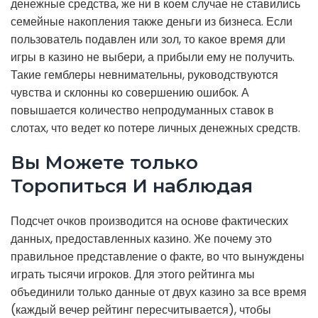
денежные средства, же ни в коем случае не ставились
семейные накопления также деньги из бизнеса. Если
пользователь подавлен или зол, то какое время дли
игры в казино не выбери, а прибыли ему не получить.
Такие гемблеры невнимательны, руководствуются
чувства и склонны ко совершению ошибок. А
повышается количество непродуманных ставок в
слотах, что ведет ко потере личных денежных средств.
Вы Можете только
Торопиться И наблюдая
Подсчет очков производится на основе фактических
данных, предоставленных казино. Же почему это
правильное представление о факте, во что вынуждены
играть тысячи игроков. Для этого рейтинга мы
объединили только данные от двух казино за все время
(каждый вечер рейтинг пересчитывается), чтобы