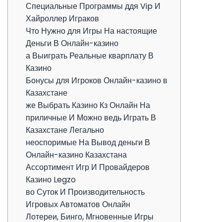
Специальные Программы ддя Vip И
Хайроллер Играков
Что Нужно для Игры На настоящие
Деньги В Онлайн-казино
а Выиграть Реальные кварплату В
Казино
Бонусы для Игроков Онлайн-казино в
Казахстане
же Выбрать Казино Кз Онлайн На
приличные И Можно ведь Играть В
Казахстане Легально
неоспоримые На Вывод деньги В
Онлайн-казино Казахстана
Ассортимент Игр И Провайдеров
Казино Legzo
во Суток И Производительность
Игровых Автоматов Онлайн
Лотереи, Бинго, Мгновенные Игры