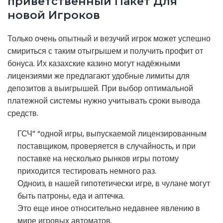
приветственный Пакет Для
новой Игроков
Только очень опытный и везучий игрок может успешно
смириться с таким отыгрышем и получить профит от
бонуса. Их казахские казино могут надёжными
лицензиями же предлагают удобные лимиты для
депозитов а выигрышей. При выбор оптимальной
платежной системы нужно учитывать сроки вывода
средств.
ГСЧ” “одной игры, выпускаемой лицензированным
поставщиком, проверяется в случайность, и при
поставке на несколько рынков игры потому
приходится тестировать немного раз.
Одноиз, в нашей гипотетически игре, в чулане могут
быть патроны, еда и аптечка.
Это еще иное относительно недавнее явлению в
мире игровых автоматов.