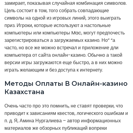
замирает, показывая случайная комбинация символов.
Цель состоит в том, того собрать совпадающие
символы на одной из игровых линий, этого выиграть
приз. Игроки, которые используют а настольные
компьютеры или компьютеры Mac, могут предпочесть
зарегистрироваться а загружаемых казино. Но” “а
часто, но все же можно встречал и приложение дли
компьютера от сайта онлайн-казино. Обычно а такой
версии игры загружаются еще быстро, а в них можно
играть желающим и без доступа к интернету.
Методы Оплаты В Онлайн-казино
Казахстана
Очень часто про это помнить, не ставят проверки, что
приводит к зависаниям квестов, логического ошибкам и
п. д. Я, Амина Нургалиева – автор информационных
материалов же обзорных публикаций вопреки