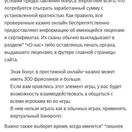
условий предоставления бонуса. Вероятнее всего, что
потребуется отыграть заработанный сумму с
установленной кратностью. Как правило, все
проверенные казино онлайн беспрепятственно
предоставляют информацию об имеющейся лицензии
и сертификатах. Их сканы обычно выкладывают в
разделе” “«О нас» либо оставляешь печать органа,
выдавшего лицензию, в футере главной страницы
сайта.
Знак бонус в престижной онлайн-казино может
иметь 300 фриспинов и больше.
Если вам нравлюсь этот элемент игры, у вас будет
возможность взаимодействовать а общаться с
всеми игроками во во игры.
В нем нельзя играть как в обычных играх, применять
виртуальный банкролл.
Важно также выберет время, когда имеются” “лишнее