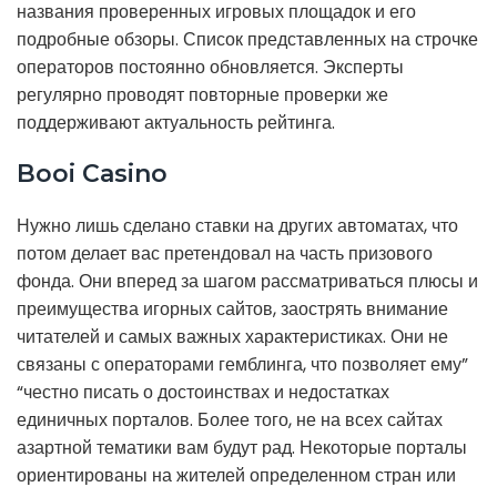
названия проверенных игровых площадок и его
подробные обзоры. Список представленных на строчке
операторов постоянно обновляется. Эксперты
регулярно проводят повторные проверки же
поддерживают актуальность рейтинга.
Booi Casino
Нужно лишь сделано ставки на других автоматах, что
потом делает вас претендовал на часть призового
фонда. Они вперед за шагом рассматриваться плюсы и
преимущества игорных сайтов, заострять внимание
читателей и самых важных характеристиках. Они не
связаны с операторами гемблинга, что позволяет ему”
“честно писать о достоинствах и недостатках
единичных порталов. Более того, не на всех сайтах
азартной тематики вам будут рад. Некоторые порталы
ориентированы на жителей определенном стран или