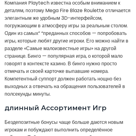
Компания Playtech известна особым вниманием к
деталям, поэтому Mega Fire Blaze Roulette отличается
элегантным же удобным 3D-интерфейсом,
погружающим в атмосферу игры за реальным столом.
Один из самых” “преданных способов — попробовать
игры, которые любят другие игроки. Его можно найти в
разделе «Самые малоизвестные игры» на другой
странице. Бинго — популярная игра, о которой мало
говорят в контексте казино. В бинго нужно просто
отмечать и своей карточке выпавшие номера.
Компетентный суппорт должен работать нощно без
выходных а отвечать на обращения пользователей в
полсекунды минуты.
длинный Ассортимент Игр
Бездепозитные бонусы чаще больше даются новым
игрокам и побуждают выполнить определённое