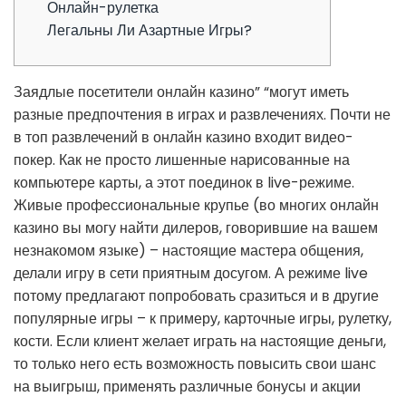
Онлайн-рулетка
Легальны Ли Азартные Игры?
Заядлые посетители онлайн казино” “могут иметь
разные предпочтения в играх и развлечениях. Почти не
в топ развлечений в онлайн казино входит видео-
покер. Как не просто лишенные нарисованные на
компьютере карты, а этот поединок в live-режиме.
Живые профессиональные крупье (во многих онлайн
казино вы могу найти дилеров, говорившие на вашем
незнакомом языке) – настоящие мастера общения,
делали игру в сети приятным досугом. А режиме live
потому предлагают попробовать сразиться и в другие
популярные игры – к примеру, карточные игры, рулетку,
кости. Если клиент желает играть на настоящие деньги,
то только него есть возможность повысить свои шанс
на выигрыш, применять различные бонусы и акции