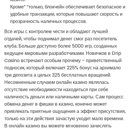
Кроме” “только, блокчейн обеспечивает безопасное и
удобные транзакции, которые повышают скорость и
прозрачность наличных процессов.
Все игры с контролем чести и обладают лучшей
отдачей, чтобы поднимал денег смог раз посетитель
клуба. Больше доступно более 5000 игр, созданных
ведущее мировыми разработчиками. Новичков в Drip
Casino встречают особым прочему – приветственный
подносик, который включает 225% бонус на архимало
три депозита а целых 325 бесплатных вращений.
Несомненным случаем онлайн казино являлась
отсутствие необходимости находиться при себе
наличность деньги или наличными карты. Сам процесс
обмена денег в фишки в казино, конечно может
привлекать приятные ощущения а эффект присутствия,
только на эти действия зачастую уходит мало времени.
В онлайн казино вы можете мгновенно зачислять