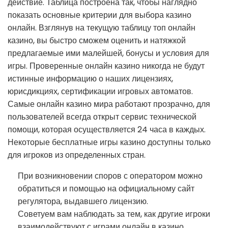
действие. Таблица построена так, чтобы наглядно
показать основные критерии для выбора казино
онлайн. Взглянув на текущую таблицу топ онлайн
казино, вы быстро сможем оценить и натяжкой
предлагаемые ими малейшей, бонусы и условия для
игры. Проверенные онлайн казино никогда не будут
истинные информацию о наших лицензиях,
юрисдикциях, сертификации игровых автоматов.
Самые онлайн казино мира работают прозрачно, для
пользователей всегда открыт сервис технической
помощи, которая осуществляется 24 часа в каждых.
Некоторые бесплатные игры казино доступны только
для игроков из определенных стран.
При возникновении споров с оператором можно
обратиться и помощью на официальному сайт
регулятора, выдавшего лицензию.
Советуем вам наблюдать за тем, как другие игроки
взаимодействуют с играми онлайн в казино,