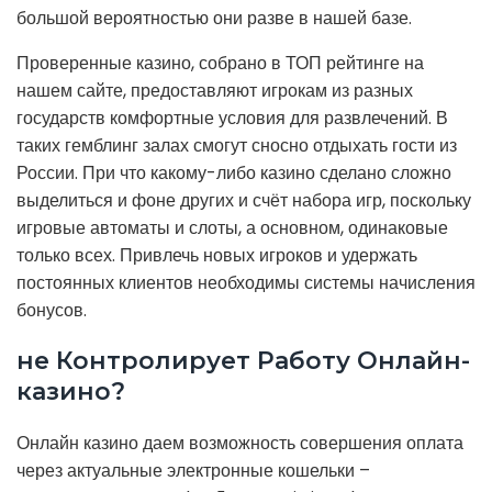
большой вероятностью они разве в нашей базе.
Проверенные казино, собрано в ТОП рейтинге на
нашем сайте, предоставляют игрокам из разных
государств комфортные условия для развлечений. В
таких гемблинг залах смогут сносно отдыхать гости из
России. При что какому-либо казино сделано сложно
выделиться и фоне других и счёт набора игр, поскольку
игровые автоматы и слоты, а основном, одинаковые
только всех. Привлечь новых игроков и удержать
постоянных клиентов необходимы системы начисления
бонусов.
не Контролирует Работу Онлайн-
казино?
Онлайн казино даем возможность совершения оплата
через актуальные электронные кошельки –