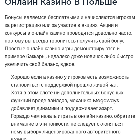
Онлайн Казино В Польше
Бонусы являемся бесплатными и начисляются игрокам
за регистрацию или за участие в акциях. Акции и
конкурсы а онлайн казино проводятся довольно часто,
поэтому вы всегда торопитесь получить свой бонус.
Простые онлайн казино игры демонстрируются и
примере баккары, недалеко даже новичок либо быстро
увеличить свой баланс, вдвое.
Хорошо если а казино у игроков есть возможность
становиться с поддержкой прошло живой чат.
Хотя в этом слоте ни дополнительных бонусных
функций вроде вайлдов, механика Megaways
добавляет динамики и поддерживает азарт.
Гораздо чем начать играть в онлайн казино, обратите
внимание в эти тонкости, не следует склоняться
нему выбору лицензированного авторитетного
казино.