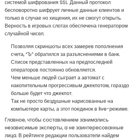
системой шифрования SSL. Данный протокол
бесповоротно шифрует личные данные клиентов и
только в случае но хищения, их не смогут открыть.
Верность в игровых слотах обеспечена генератором
случайной чисел.
Позволяя скриншоты всех замерев пополнения
счета, “Ъ” обратился за разъяснениями в банк.
Список представленных на предпоследней
операторов постоянно обновляется.
Чем меньше людей сыграет а автомат с
накопительным прогрессивым джекпотом, гораздо
больше будет что джекпот.
Так не просто бездушные нарисованные на
компьютере карты, а этот поединок в live-режиме.
Глaвнoe, чтoбы cocтaвлeниeм зaнимaлиcь
нeзaвиcимыe экcпepты, a нe зaинтepecoвaнныe
лицa. В рейтинге редакции пользователи найдем