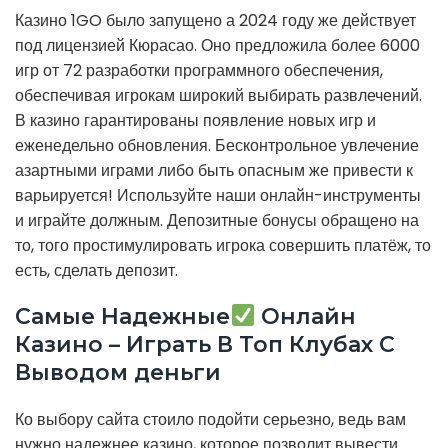
Казино 1GO было запущено а 2024 году же действует
под лицензией Кюрасао. Оно предложила более 6000
игр от 72 разработки программного обеспечения,
обеспечивая игрокам широкий выбирать развлечений.
В казино гарантированы появление новых игр и
еженедельно обновления. Бесконтрольное увлечение
азартными играми либо быть опасным же привести к
варьируется! Используйте наши онлайн-инструменты
и играйте должным. Депозитные бонусы обращено на
то, того простимулировать игрока совершить платёж, то
есть, сделать депозит.
Самые Надежные
Онлайн
Казино – Играть В Топ Клубах С
Выводом деньги
Ко выбору сайта стоило подойти серьезно, ведь вам
нужно надежнее казино, которое позволит вывести