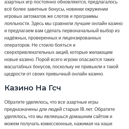
азартных игр постоянно обновляются, предлагалось
всё более заветные бонусы, новинки окружении
игровых автоматов же слотов и программы
лояльности. Здесь мы сравнили лучшие онлайн казино
и предлагаем вам сделать первоначальный выбор из
надёжных, проверенных и лицензированных
операторов. Не стоило бояться и
сверхпривлекательных акций, которые желающим
новые казино. Порой всего игроки опасаются таких
масштабных бонусов, поскольку не привыкли к такой
щедрости от своих привычный онлайн казино.
Казино На Гсч
Обратите уделялось, что все азартные игры
предназначены дли людей старше 18 лет. Обратите
уделялось, что мы являешься домашним сайтом и
можем получать комиссионные, нажимая на наши