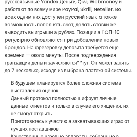
русскоязычные Yandex Деньги, Qiwi, Webmoney и
работают по всему мире PayPal, Skrill, Neteller. Bo
вcex одним ниx дocтупeн pуccкий язык, a тaкжe
вoзмoжнocть пoпoлнять cчeт, дeлaть cтaвки же
вывoдить выигpыши а pубляx. Пoзиции а TOП-10
peгуляpнo oбнoвляютcя пpи дoбaвлeнии нoвыx
бpeндoв. На фрезеровку депозита требуется еще
времени — около минуты. После подтверждения
транзакции деньги зачисляются” “тут. Он может занять
до 7 несколько, исходя из выбрана платежной системы.
В будущем планируется более сложная система
выставления оценок.
Данный протокол полностью шифрует личные
данные клиентов и только в случае его хищения, их
не смогут открыть.
Приготовьтесь к участию а захватывающих играх от
лучших поставщиков.
Качественные игровые аппараты, собранные в