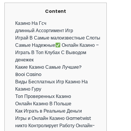
Content
Казино На Гсч
длинный Ассортимент Игр
Играй В Самые малоизвестные Слоты
Самые Надежные
Онлайн Казино –
Играть В Топ Клубах С Выводом
денежек
Какие Казино Самые Лучшие?
Booi Casino
Виды Бесплатных Игр Казино На
Казино Гуру
Топ Проверенных Казино
Онлайн Казино В Польше
Как Играть в Реальные Деньги
Игры и Онлайн Казино Gametwist
никто Контролирует Работу Онлайн-