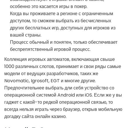
особенно это касается игры в покер.
Когда вы проживаете а регионе с ограниченным
доступом, то сможем выбрать из бесчисленных
других бесплатных игр, доступных для игроков из
вашей страны.
Процесс обычный и понятен, только обеспечивает
беспрепятственный игровой процесс.
Коллекция игровых автоматов, включающая свыше
1000 различных слотов, принимает и свои ряды самые
модели от ведущих разработчиков, таких же
Novomatic, Igrosoft, EGT и многие другие.
Предпочтительнее выбрать дли себя устройство со
операционной системой Android или iOS. Если же у вы
гаджет с какой-то редкой операционной связью, то
всегда нельзя играть через браузер, открыв мобильную
догадку сайта онлайн казино.