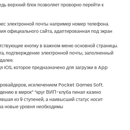
дь верхний блок позволяет проворно перейти к
рес электронной почты например номер телефона.
пия официального сайта, адаптированная под экран
ветствующие кнопку в важном меню основной страницы.
та, подтверждение электронной почты, заполненный
 далее.
 IOS, которое предназначено для загрузки в App
 провайдеров, исключением Pocket Games Soft.
дению в мирок” “круг ВИП-клуба пинап казино
вшая из 9 ступеней, а наивысший статус носит
 на новые уровня необходимы