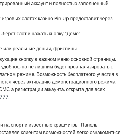
стрированный аккаунт и полностью заполненный
 игровых слотах казино Pin Up предоставит через
берет слот и нажать кнопку “Демо”.
ые или реальные деньги, фриспины.
ствующие кнопку в важном меню основной страницы.
удобное, но не лишним будет проанализировать с
 платном режиме. Возможность бесплатного участия в
ляется через активацию демонстрационного режима.
СМС а регистрации аккаунта, открыта для всех
 777
.
и на спорт и известные краш-игры. Панель
оставляя клиентам возможностей легко ознакомиться