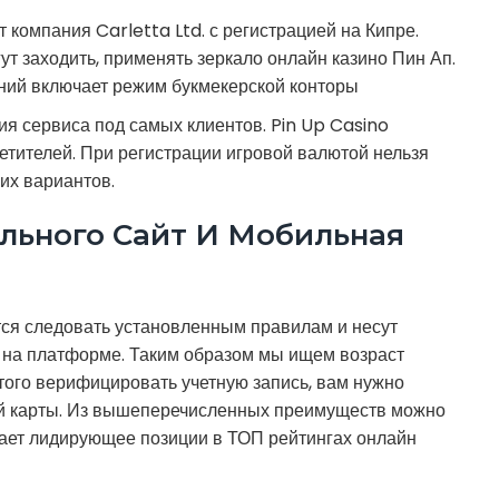
компания Carletta Ltd. с регистрацией на Кипре.
т заходить, применять зеркало онлайн казино Пин Ап.
ений включает режим букмекерской конторы
я сервиса под самых клиентов. Pin Up Casino
етителей. При регистрации игровой валютой нельзя
их вариантов.
ального Сайт И Мобильная
тся следовать установленным правилам и несут
я на платформе. Таким образом мы ищем возраст
Этого верифицировать учетную запись, вам нужно
ой карты. Из вышеперечисленных преимуществ можно
имает лидирующее позиции в ТОП рейтингах онлайн