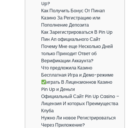
Up?
Как Получить Бонус От Пинап
Казино За Регистрацию или
Пополнение Депозита
Как Зарегистрироваться В Pin Up
Пин Ап официального Сайт
Почему Мне еще Несколько Дней
только Приходит Ответ об
Верификации Аккаунта?
Что предложила Казино
Бесплатная Игра и Демо-режиме
играть В Лицензионнов Казино
Pin Up и Деньги
Официальный Сайт Pin Up Casino –
Лицензия И которых Преимущества
Клуба
Нужно Ли новое Регистрироваться
Через Приложение?