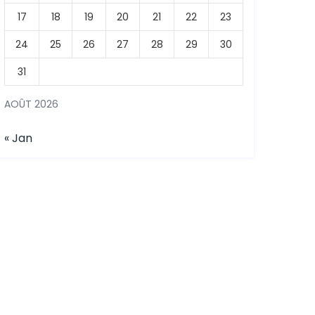
17
18
19
20
21
22
23
24
25
26
27
28
29
30
31
AOÛT 2026
« Jan