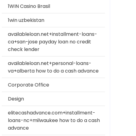
1WIN Casino Brasil
1win uzbekistan
availableloan.net+installment-loans-
ca+san-jose payday loan no credit
check lender
availableloan.net+personal-loans-
va+alberta how to do a cash advance
Corporate Office
Design
elitecashadvance.com+installment-
loans-nc+milwaukee how to do a cash
advance