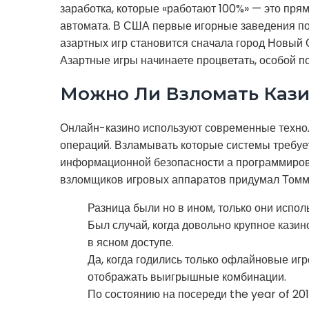
заработка, которые «работают 100%» — это прям
автомата. В США первые игорные заведения поя
азартных игр становится сначала город Новый 
Азартные игры начинаете процветать, особой по
Можно Ли Взломать Каз
Онлайн-казино используют современные техно
операций. Взламывать которые системы требуе
информационной безопасности а программирова
взломщиков игровых аппаратов придумал Том
Разница были но в ином, только они испол
Был случай, когда довольно крупное кази
в ясном доступе.
Да, когда годились только офлайновые иг
отображать выигрышные комбинации.
По состоянию на посереди the year of 201