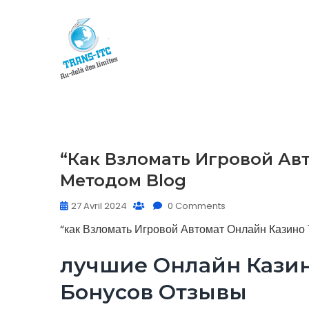
“как Взломать Игровой Ав
Методом Blog
27 Avril 2024
0 Comments
“как Взломать Игровой Автомат Онлайн Казино 
лучшие Онлайн Казин
Бонусов Отзывы