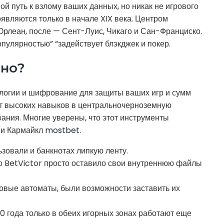
ой путь к взлому ваших данных, но никак не игрового
вляются только в начале XIX века. Центром
Орлеан, после — Сент-Луис, Чикаго и Сан-Франциско.
пулярностью” “задействует блэкджек и покер.
ино?
логии и шифрование для защиты ваших игр и сумм
т высоких навыков в центральночерноземную
ния. Многие уверены, что этот инструменты
ми Кармайкл
mostbet
.
ьзовали и банкнотах липкую ленту.
но BetVictor просто оставило свои внутреннюю файлы
ровые автоматы, были возможности заставить их
0 года только в обеих игорных зонах работают еще