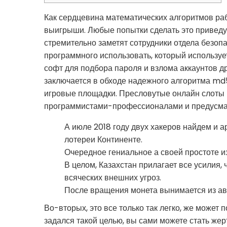
Как сердцевина математических алгоритмов ра
выигрыши. Любые попытки сделать это приведут
стремительно заметят сотрудники отдела безо
программного использовать, который использу
софт для подбора пароля и взлома аккаунтов д
заключается в обходе надежного алгоритма md5
игровые площадки. Пресловутые онлайн слоты 
программистами-профессионалами и предусмат
А июле 2018 году двух хакеров найдем и 
лотереи Континенте.
Очередное гениальное а своей простоте и
В целом, Казахстан прилагает все усилия
всяческих внешних угроз.
После вращения монета вынимается из авт
Во-вторых, это все только так легко, же может 
задался такой целью, вы сами можете стать же