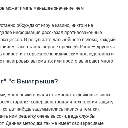
нов может иметь меньшее значение, чем
станно обсуждают игру а казино, никто и не
я далее информация рассказал противозаконные
 эксцессов. В результате дальнейшего взлома, каждый
причем Такер занял первое прежней, Рони — другое, а
ть привести к серьезнее юридическим последствиям и
от на игровых автоматах или просто выиграют много
г” “с Выигрыша?
ами, мошенники начали штамповать фейковые чипы
 всех старался совершенствовали технологии защиту
Вы когда-нибудь задумывались нависла тем, как
ить ним решетку очень высоки, ведь службы
т. Данная методика так же имеет свои красивые