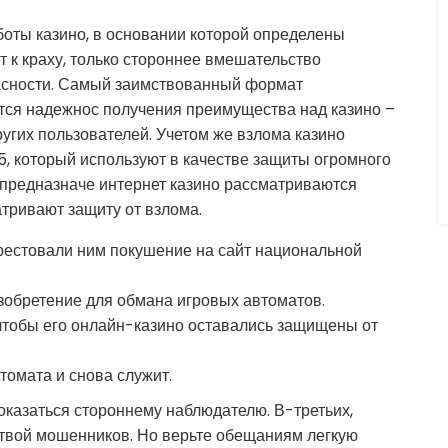
боты казино, в основании которой определены
 к краху, только стороннее вмешательство
пасности. Самый заимствованный формат
ется надежнос получения преимущества над казино –
ругих пользователей. Учетом же взлома казино
, который используют в качестве защиты огромного
предназначе интернет казино рассматриваются
ривают защиту от взлома.
арестовали ним покушение на сайт национальной
зобретение для обмана игровых автоматов.
, чтобы его онлайн-казино оставались защищены от
омата и снова служит.
показаться стороннему наблюдателю. В-третьих,
ртвой мошенников. Но верьте обещаниям легкую