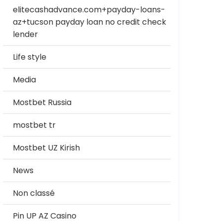
elitecashadvance.com+payday-loans-
az+tucson payday loan no credit check
lender
Life style
Media
Mostbet Russia
mostbet tr
Mostbet UZ Kirish
News
Non classé
Pin UP AZ Casino