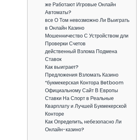
же Работают Игровые Онлайн
Автоматы?
все О Том невозможно Ли Выиграть
в Онлайн Казино
Мошенничество С Устройством дли
Проверки Счетов
действенный Взлома Подмена
Ставок
Как выиграет?
Предложения Взломать Казино
“букмекерская Контора Betboom
Официальному Сайт В Европы
Ставки На Спорт в Реальные
Кварплату и Лучшей Букмекерской
Конторе
Как Определить, небезопасно Ли
Онлайн-казино?