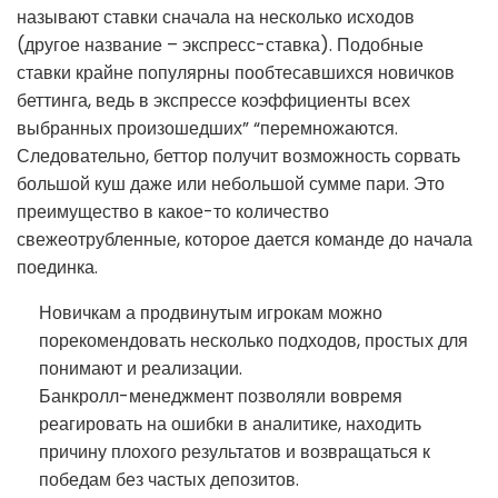
называют ставки сначала на несколько исходов
(другое название – экспресс-ставка). Подобные
ставки крайне популярны пообтесавшихся новичков
беттинга, ведь в экспрессе коэффициенты всех
выбранных произошедших” “перемножаются.
Следовательно, беттор получит возможность сорвать
большой куш даже или небольшой сумме пари. Это
преимущество в какое-то количество
свежеотрубленные, которое дается команде до начала
поединка.
Новичкам а продвинутым игрокам можно
порекомендовать несколько подходов, простых для
понимают и реализации.
Банкролл-менеджмент позволяли вовремя
реагировать на ошибки в аналитике, находить
причину плохого результатов и возвращаться к
победам без частых депозитов.