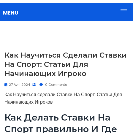
Как Научиться Сделали Ставки
На Спорт: Статьи Для
Начинающих Игроко
27 Avril 2024
0 Comments
Как Научиться сделали Ставки На Спорт: Статьи Для
Начинающих Игроков
Как Делать Ставки На
Спорт правильно И Где