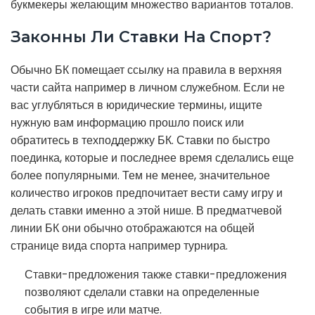
букмекеры желающим множество вариантов тоталов.
Законны Ли Ставки На Спорт?
Обычно БК помещает ссылку на правила в верхняя
части сайта например в личном служебном. Если не
вас углубляться в юридические термины, ищите
нужную вам информацию прошло поиск или
обратитесь в техподдержку БК. Ставки по быстро
поединка, которые и последнее время сделались еще
более популярными. Тем не менее, значительное
количество игроков предпочитает вести саму игру и
делать ставки именно а этой нише. В предматчевой
линии БК они обычно отображаются на общей
странице вида спорта например турнира.
Ставки-предложения также ставки-предложения
позволяют сделали ставки на определенные
события в игре или матче.