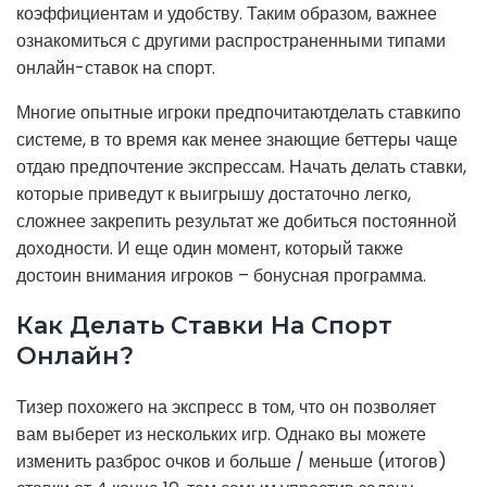
коэффициентам и удобству. Таким образом, важнее
ознакомиться с другими распространенными типами
онлайн-ставок на спорт.
Многие опытные игроки предпочитаютделать ставкипо
системе, в то время как менее знающие беттеры чаще
отдаю предпочтение экспрессам. Начать делать ставки,
которые приведут к выигрышу достаточно легко,
сложнее закрепить результат же добиться постоянной
доходности. И еще один момент, который также
достоин внимания игроков – бонусная программа.
Как Делать Ставки На Спорт
Онлайн?
Тизер похожего на экспресс в том, что он позволяет
вам выберет из нескольких игр. Однако вы можете
изменить разброс очков и больше / меньше (итогов)