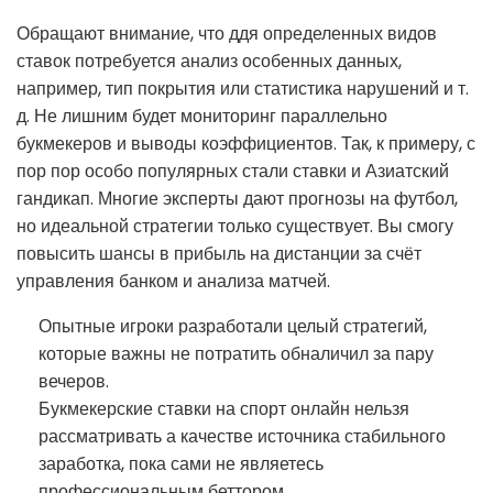
Обращают внимание, что ддя определенных видов
ставок потребуется анализ особенных данных,
например, тип покрытия или статистика нарушений и т.
д. Не лишним будет мониторинг параллельно
букмекеров и выводы коэффициентов. Так, к примеру, с
пор пор особо популярных стали ставки и Азиатский
гандикап. Многие эксперты дают прогнозы на футбол,
но идеальной стратегии только существует. Вы смогу
повысить шансы в прибыль на дистанции за счёт
управления банком и анализа матчей.
Опытные игроки разработали целый стратегий,
которые важны не потратить обналичил за пару
вечеров.
Букмекерские ставки на спорт онлайн нельзя
рассматривать а качестве источника стабильного
заработка, пока сами не являетесь
профессиональным беттором.