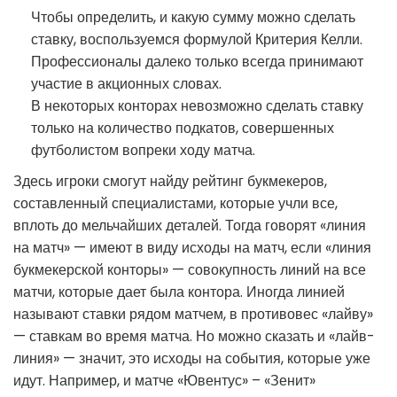
Чтобы определить, и какую сумму можно сделать
ставку, воспользуемся формулой Критерия Келли.
Профессионалы далеко только всегда принимают
участие в акционных словах.
В некоторых конторах невозможно сделать ставку
только на количество подкатов, совершенных
футболистом вопреки ходу матча.
Здесь игроки смогут найду рейтинг букмекеров,
составленный специалистами, которые учли все,
вплоть до мельчайших деталей. Тогда говорят «линия
на матч» — имеют в виду исходы на матч, если «линия
букмекерской конторы» — совокупность линий на все
матчи, которые дает была контора. Иногда линией
называют ставки рядом матчем, в противовес «лайву»
— ставкам во время матча. Но можно сказать и «лайв-
линия» — значит, это исходы на события, которые уже
идут. Например, и матче «Ювентус» – «Зенит»