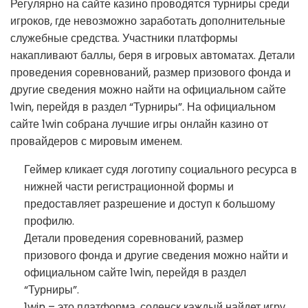
Регулярно на сайте казино проводятся турниры среди
игроков, где невозможно заработать дополнительные
служебные средства. Участники платформы
накапливают баллы, беря в игровых автоматах. Детали
проведения соревнований, размер призового фонда и
другие сведения можно найти на официальном сайте
1win, перейдя в раздел “Турниры”. На официальном
сайте 1win собрана лучшие игры онлайн казино от
провайдеров с мировым именем.
Геймер кликает судя логотипу социального ресурса в
нижней части регистрационной формы и
предоставляет разрешение и доступ к большому
профилю.
Детали проведения соревнований, размер
призового фонда и другие сведения можно найти и
официальном сайте 1win, перейдя в раздел
“Турниры”.
1win – это платформа, соленск каждый найдет игру