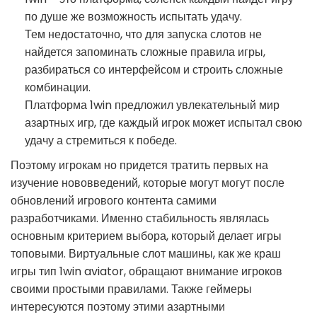
по душе же возможность испытать удачу.
Тем недостаточно, что для запуска слотов не
найдется запоминать сложные правила игры,
разбираться со интерфейсом и строить сложные
комбинации.
Платформа 1win предложил увлекательный мир
азартных игр, где каждый игрок может испытал свою
удачу а стремиться к победе.
Поэтому игрокам но придется тратить первых на
изучение нововведений, которые могут могут после
обновлений игрового контента самими
разработчиками. Именно стабильность являлась
основным критерием выбора, который делает игры
топовыми. Виртуальные слот машины, как же краш
игры тип 1win aviator, обращают внимание игроков
своими простыми правилами. Также геймеры
интересуются поэтому этими азартными