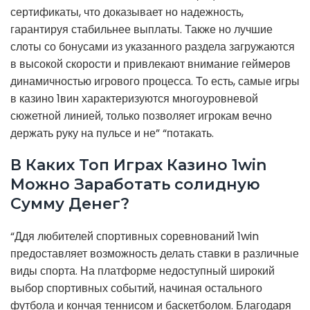
сертификаты, что доказывает но надежность,
гарантируя стабильнее выплаты. Также но лучшие
слоты со бонусами из указанного раздела загружаются
в высокой скорости и привлекают внимание геймеров
динамичностью игрового процесса. То есть, самые игры
в казино 1вин характеризуются многоуровневой
сюжетной линией, только позволяет игрокам вечно
держать руку на пульсе и не” “потакать.
В Каких Топ Играх Казино 1win
Можно Заработать солидную
Сумму Денег?
“Ддя любителей спортивных соревнований 1win
предоставляет возможность делать ставки в различные
виды спорта. На платформе недоступный широкий
выбор спортивных событий, начиная остального
футбола и кончая теннисом и баскетболом. Благодаря