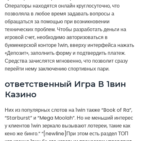
Операторы находятся онлайн круглосуточно, что
позволяла в любое время задавать вопросы а
обращаться за помощью при возникновении
технических проблем. Чтобы разработать деньги на
игровой счет, необходимо авторизоваться в
букмекерской конторе 1win, вверху интерфейса нажать
«Депозит», заполнить форму и подтвердить платеж.
Средства зачислятся мгновенно, что позволит сразу
перейти нему заключению спортивных пари.
ответственный Игра В 1вин
Казино
Них из популярных слотов на 1win также “Book of Ra”,
“Starburst” и “Mega Moolah”. Но не меньший интерес
у клиентов 1win зеркало вызывают лотереи, такие как
кено же бинго.” “[newline]При этом есть раздел ТОП