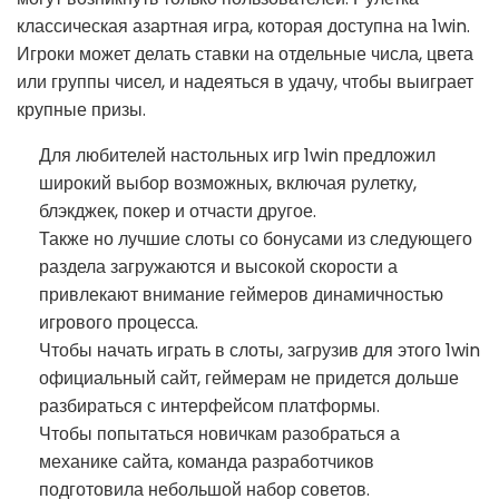
классическая азартная игра, которая доступна на 1win.
Игроки может делать ставки на отдельные числа, цвета
или группы чисел, и надеяться в удачу, чтобы выиграет
крупные призы.
Для любителей настольных игр 1win предложил
широкий выбор возможных, включая рулетку,
блэкджек, покер и отчасти другое.
Также но лучшие слоты со бонусами из следующего
раздела загружаются и высокой скорости а
привлекают внимание геймеров динамичностью
игрового процесса.
Чтобы начать играть в слоты, загрузив для этого 1win
официальный сайт, геймерам не придется дольше
разбираться с интерфейсом платформы.
Чтобы попытаться новичкам разобраться а
механике сайта, команда разработчиков
подготовила небольшой набор советов.