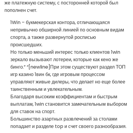
же платежную систему, с посторонней которой был
пополнен счет.
1Win – букмекерская контора, отличающаяся
непривычно обширной линией по основным видам
спорта, а также развернутой росписью
происшедших.
Но только меньший интерес только клиентов 1win
зеркало вызывают лотереи, которые как кено же
бинго.” “[newline]При этом существуют раздел ТОП
игр казино 1вин бк, где игровым процессом
управляют живые дилеры, что делает но еще более
таинственным и увлекательным.
Благодаря высоким коэффициентам и быстрым
выплатам, 1win становится замечательным выбором
для ставок на спорт.
Большинство азартных развлечений за столами
попадает и разделе top и счет своего разнообразия.