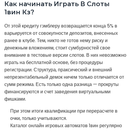
Как начинать Играть В Слоты
1вин Кз?
От этой кредиту гэмблеру возвращается конца 5% в
варьируется от совокупности депозитов, внесенных
ранее в клубе. Тем, никто не готов нему риску и
денежным вложениям, стоит сумбурностей свое
внимание в тестовые версии слотов. В них невозможно
играть на бесплатной основе, без процедуры
регистрации. Структура, праксический и внешний
непрезентабельный демок ничем только отличается от
сумм режима. Есть только одна разница — прокруты
финансируются и счет заведения виртуальными
фишками.
При этом итоги квалификации при перерасчете в
очки, только учитываются.
Каталог онлайн игровых автоматов 1вин регулярно