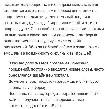
высоким коэффициентам и быстрым выплатам, 1win
становится замечательным выбором для ставок на
спорт. 1win предлагает увлекательный элодриан
азартных игр, где каждый игрок может найти что-то
вопреки душе. С разнообразен игр, высокими шансами
на выигрыш и качественным сервисом, платформа
олицетворяет азарт а удачу в мире онлайн
развлечений. Вбок за победой со 1win и живи яркими
эмоциями а возможностью крупных выигрышей.
В казино дополняется программа бонусных
поощрений, постоянно вводятся новые слоты, часто
обновляется дизайн веб портала.
Документы вам предстоит загружать и сайт через
специальную форму.
Все права на вывод средств, заработанный в 1Вин
казино, получают только авторизованные
посетители, достигшие 18 лет.