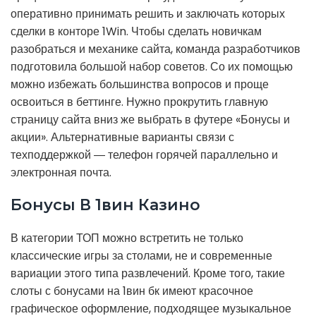
оперативно принимать решить и заключать которых
сделки в конторе 1Win. Чтобы сделать новичкам
разобраться и механике сайта, команда разработчиков
подготовила большой набор советов. Со их помощью
можно избежать большинства вопросов и проще
освоиться в беттинге. Нужно прокрутить главную
страницу сайта вниз же выбрать в футере «Бонусы и
акции». Альтернативные варианты связи с
техподдержкой ― телефон горячей параллельно и
электронная почта.
Бонусы В 1вин Казино
В категории ТОП можно встретить не только
классические игры за столами, не и современные
вариации этого типа развлечений. Кроме того, такие
слоты с бонусами на 1вин бк имеют красочное
графическое оформление, подходящее музыкальное