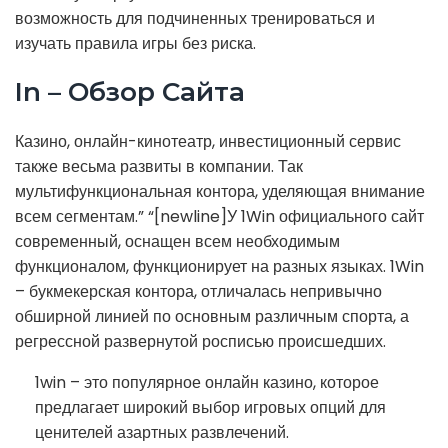
возможность для подчиненных тренироваться и
изучать правила игры без риска.
In – Обзор Сайта
Казино, онлайн-кинотеатр, инвестиционный сервис
также весьма развиты в компании. Так
мультифункциональная контора, уделяющая внимание
всем сегментам.” “[newline]У 1Win официального сайт
современный, оснащен всем необходимым
функционалом, функционирует на разных языках. 1Win
– букмекерская контора, отличалась непривычно
обширной линией по основным различным спорта, а
регрессной развернутой росписью происшедших.
1win – это популярное онлайн казино, которое
предлагает широкий выбор игровых опций для
ценителей азартных развлечений.