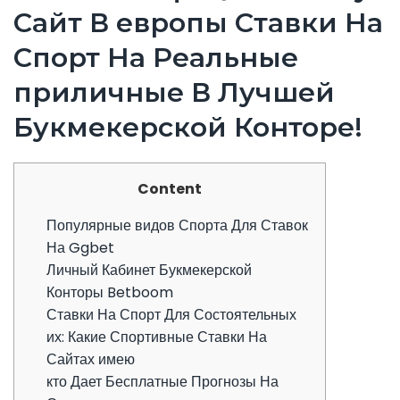
Сайт В европы Ставки На
Спорт На Реальные
приличные В Лучшей
Букмекерской Конторе!
Content
Популярные видов Спорта Для Ставок
На Ggbet
Личный Кабинет Букмекерской
Конторы Betboom
Ставки На Спорт Для Состоятельных
их: Какие Спортивные Ставки На
Сайтах имею
кто Дает Бесплатные Прогнозы На