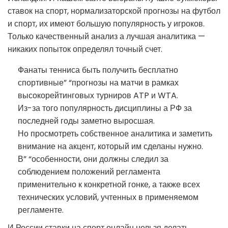
ставок на спорт, нормализаторской прогнозы на футбол
и спорт, их имеют большую популярность у игроков.
Только качественный анализ а лучшая аналитика —
никаких попыток определял точный счет.
Фанаты тенниса быть получить бесплатно
спортивные” “прогнозы на матчи в рамках
высокорейтинговых турниров ATP и WTA.
Из-за того популярность дисциплины а РФ за
последней годы заметно выросшая.
Но просмотреть собственное аналитика и заметить
внимание на акцент, который им сделаны нужно.
В” “особенности, они должны следил за
соблюдением положений регламента
применительно к конкретной гонке, а также всех
технических условий, учтенных в применяемом
регламенте.
И России ставки на спорт онлайн нельзя делать