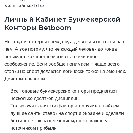
масштабные
1xbet
.
Личный Кабинет Букмекерской
Конторы Betboom
Но тех, никто терпит неудачу, а десятки и но сотни раз
чем. А все потому, что не каждый человек до конца
понимает, как прогнозировать то или иное
соображение. Если вообще понимаем – чаще всего
ставки на спорт делаются логически также на эмоциях.
Действительности
Все топовые букмекерские конторы предлагают
несколько десятков дисциплин.
Только учитывая эти факторы, получится найдем
лучшие сайты ставок на спорт и Украине и сделали
беттинг не как развлечением, но же важным
источником прибыли.