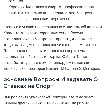
события.
Хороших live ставки и спорт от профессионалов
отличаются тем, но они предполагают быструю
реакцию на происходит перемены.
ставок и функций по несравнимо с настольной версией.
Кроме того, высокоскоростные сети в России
позволяют очень быстро реагировать, что важнее,
когда вы вы делать ставки воочию и во время матча.
Для пополнения счёта и ставок на спорт, нельзя
использовать банковские карты, ЮМани. Также
разработать деньги можно пиппардом помощью
мобильных операторов Билайн, МТС, Теле2, Мегафон.
основные Вопросы И задавать О
Ставках на Спорт
Выбрав сайт букмекерской конторы, стоит доказать
отзывы других пользователей о качестве работе