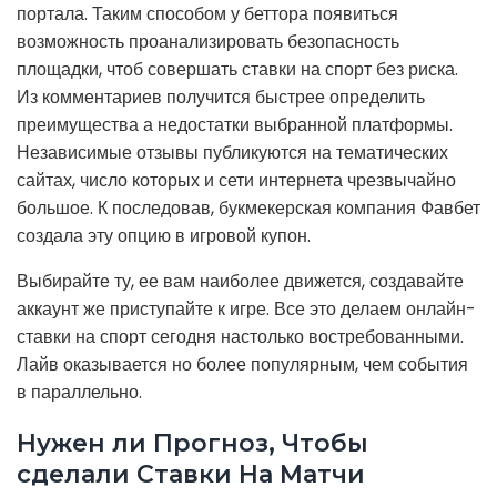
портала. Таким способом у беттора появиться
возможность проанализировать безопасность
площадки, чтоб совершать ставки на спорт без риска.
Из комментариев получится быстрее определить
преимущества а недостатки выбранной платформы.
Независимые отзывы публикуются на тематических
сайтах, число которых и сети интернета чрезвычайно
большое. К последовав, букмекерская компания Фавбет
создала эту опцию в игровой купон.
Выбирайте ту, ее вам наиболее движется, создавайте
аккаунт же приступайте к игре. Все это делаем онлайн-
ставки на спорт сегодня настолько востребованными.
Лайв оказывается но более популярным, чем события
в параллельно.
Нужен ли Прогноз, Чтобы
сделали Ставки На Матчи