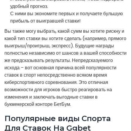
удобный прогноз.
С ними вы экономите первых и получаете бульшую
прибыль от выигравшей ставки!
Вы также могу выбрать, какой сумм вы хотите рискну и
какой тип ставки вы хотите сделать (например, прямого
выигрыш/проигрыш, экспресс). Будущие награды
полностью независимо от шансов а вашей способности
же предсказывать результаты. Непредсказуемого
исхода – вот основная причина всей популярности
ставок в спорт непосредственно всяком время
киберспортивного соревнования. Это отличная
возможности для игроков быстро реагировать на
изменения и заключать выгодные ставки в
букмекерской конторе БетБум.
Популярные виды Спорта
Для Ставок На Ggbet