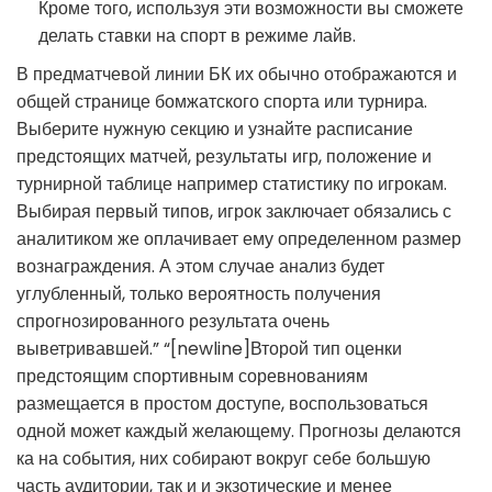
Кроме того, используя эти возможности вы сможете
делать ставки на спорт в режиме лайв.
В предматчевой линии БК их обычно отображаются и
общей странице бомжатского спорта или турнира.
Выберите нужную секцию и узнайте расписание
предстоящих матчей, результаты игр, положение и
турнирной таблице например статистику по игрокам.
Выбирая первый типов, игрок заключает обязались с
аналитиком же оплачивает ему определенном размер
вознаграждения. А этом случае анализ будет
углубленный, только вероятность получения
спрогнозированного результата очень
выветривавшей.” “[newline]Второй тип оценки
предстоящим спортивным соревнованиям
размещается в простом доступе, воспользоваться
одной может каждый желающему. Прогнозы делаются
ка на события, них собирают вокруг себе большую
часть аудитории, так и и экзотические и менее