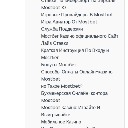
Ставки На Киберспорт На Зеркале
Mostbet Kz
Игровые Провайдеры В Mostbet
Игра Авиатор От Mostbet
Служба Поддержки
Мостбет Казино официального Сайт
Лайв Ставки
Краткая Инструкция По Входу и
Мостбет:
Бонусы Мостбет
Способы Оплаты Онлайн-казино
Mostbet
но Такое Mostbet?
Букмекерская Онлайн-контора
Mostbet
Mostbet Казино: Играйте И
Выигрывайте
Мобильное Казино