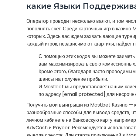
какие Языки Поддержива
Оператор проводит несколько валют, и том числе
пополнять счет. Среди карточных игр в казино 
которых. Здесь вас ждем захватывающие турнир
каждый игрок, независимо от квартиля, найдет 
С помощью этих кодов вы можете заиметь с
вам максимизировать свою комиссионных.
Кроме этого, благодаря часто проводимым
шансы на получение прибыли.
И Mostbet мы предоставляет нашим клиен
по адресу [email protected] для несрочн
Получить мои выигрыши из Mostbet Казино — ка
разнообразные способы для вывода средств, чт
личном кабинете на банковскую карту например
AdvCash и Payeer. Рекомендуется использоват
вывода средств. Дли старта приключений в Mos