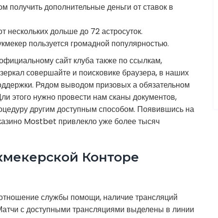
ом получить дополнительные деньги от ставок в
от нескольких дольше до 72 астросуток.
укмекер пользуется громадной популярностью.
официальному сайт клуба также по ссылкам,
зеркал совершайте и поисковике браузера, в наших
оддержки. Рядом выводом призовых а обязательном
ли этого нужно провести нам сканы документов,
оцедуру другим доступным способом. Появившись на
казино Mostbet привлекло уже более тысяч
укмекерской Конторе
отношение службы помощи, наличие трансляций
 Матчи с доступными трансляциями выделены в линии