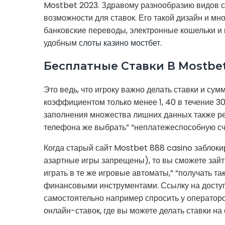
Mostbet 2023. Здравому разнообразию видов 
возможности для ставок. Его такой дизайн и м
банковские переводы, электронные кошельки и 
удобным
слоты казино мостбет
.
Бесплатные Ставки В Mostbe
Это ведь, что игроку важно делать ставки и сум
коэффициентом только менее 1, 40 в течение 30
заполнения множества лишних данных также ре
телефона же выбрать” “неплатежеспособную сч
Когда старый сайт Mostbet 888 casino заблоки
азартные игры запрещены), то вы сможете зайти
играть в те же игровые автоматы,” “получать т
финансовыми инструментами. Ссылку на доступ
самостоятельно например спросить у оператор
онлайн-ставок, где вы можете делать ставки на