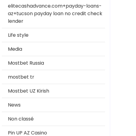
elitecashadvance.com+payday-loans-
az+tucson payday loan no credit check
lender
Life style
Media
Mostbet Russia
mostbet tr
Mostbet UZ Kirish
News
Non classé
Pin UP AZ Casino