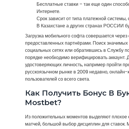
Бесплатные ставки – так еще один способ
Интернете.
Срок зависит от типа платежной системы, 
В Казахстане а других странах РОССИИ б
Загрузка мобильного софта совершается через 
предоставленных партнёрами. Поиск значимых 
социальных сетях или обратившись в Службу п
порядке необходимо верифицировать аккаунт. Д
удостоверяющих личность, например пройти пр
русскоязычном рынке в 2009 недавно, онлайн-
пользователей со всего света.
Как Получить Бонус В Б
Mostbet?
Из положительных моментов выделяют плохое 
матчей, большой выбор дисциплин для ставок.