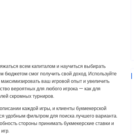
ряжаться всем капиталом и научиться выбирать
м бюджетом смог получить свой доход. Используйте
 максимизировать ваш игровой опыт и увеличить
тво вероятных для любого игрока — как для
елей скромных турниров.
описании каждой игры, и клиенты букмекерской
ся удобным фильтром для поиска лучшего варианта.
обность стороны принимать букмекерские ставки и
игр.