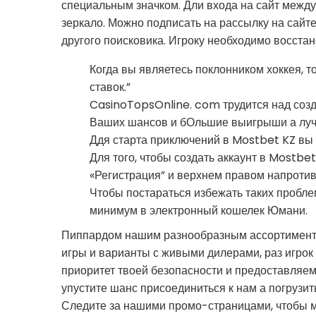
специальным значком. Дли входа на сайт межд
зеркало. Можно подписать на рассылку на сайт
другого поисковика. Игроку необходимо восста
Когда вы являетесь поклонником хоккея, 
ставок.”
CasinoTopsOnline. com трудится над соз
Ваших шансов и бОльшие выигрыши а луч
Ддя старта приключений в Mostbet KZ вы 
Для того, чтобы создать аккаунт в Mostbet
«Регистрация” и верхнем правом напротив
Чтобы постараться избежать таких пробле
минимум в электронный кошелек Юмани.
Пиппардом нашим разнообразным ассортименто
игры и варианты с живыми дилерами, раз игро
приоритет твоей безопасности и предоставляем
упустите шанс присоединиться к нам а погрузи
Следите за нашими промо-страницами, чтобы м