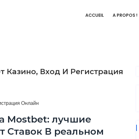
ACCUEIL
A PROPOS !
 Казино, Вход И Регистрация
истрация Онлайн
а Mostbet: лучшие
 Ставок В реальном