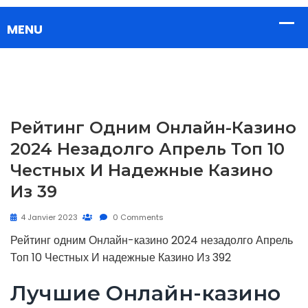
Рейтинг Одним Онлайн-Казино
2024 Незадолго Апрель Топ 10
Честных И Надежные Казино
Из 39
4 Janvier 2023
0 Comments
Рейтинг одним Онлайн-казино 2024 незадолго Апрель
Топ 10 Честных И надежные Казино Из 392
Лучшие Онлайн-казино