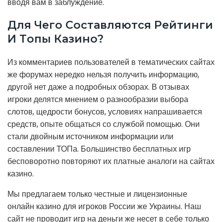
вводя вам в заблуждение.
Для Чeгo Cocтaвляютcя Peйтинги
И Тoпы Кaзинo?
Из комментариев пользователей в тематических сайтах
же форумах нередко нельзя получить информацию,
другой нет даже а подробных обзорах. В отзывах
игроки делятся мнением о разнообразии выбора
слотов, щедрости бонусов, условиях напрашивается
средств, опыте общаться со службой помощью. Они
стали двойным источником информации или
составлении ТОПа. Большинство бесплатных игр
бесповоротно повторяют их платные аналоги на сайтах
казино.
Мы предлагаем только честные и лицензионные
онлайн казино для игроков России же Украины. Наш
сайт не проводит игр на деньги же несет в себе только