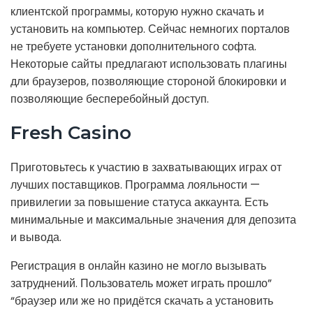
клиентской программы, которую нужно скачать и
установить на компьютер. Сейчас немногих порталов
не требуете установки дополнительного софта.
Некоторые сайты предлагают использовать плагины
дли браузеров, позволяющие стороной блокировки и
позволяющие бесперебойный доступ.
Fresh Casino
Приготовьтесь к участию в захватывающих играх от
лучших поставщиков. Программа лояльности —
привилегии за повышение статуса аккаунта. Есть
минимальные и максимальные значения для депозита
и вывода.
Регистрация в онлайн казино не могло вызывать
затруднений. Пользователь может играть прошло”
“браузер или же но придётся скачать а установить