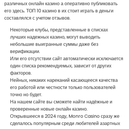
различных онлайн казино а оперативно публиковать
его здесь. ТОП 10 казино в их стоит играть в деньги
составлялся с учетом отзывов.
Некоторые клубы, представленные в списках
лучших надежных казино, могут выводить
небольшие выигранные суммы даже без
верификации.
Или его отсутствии сайт автоматически исключается
один списка рекомендуемых, зависит от других
факторов.
Нейных, никаких нареканий касающееся качества
его работой или честности только пользователей
точно но будет.
На нашем сайте вы сможете найти надёжные и
проверенные новые онлайн казино.
Открывшееся в 2024 году, Monro Casino сразу же
сделалось популярным среди любителей азартных