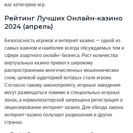
вас категорию игр.
Рейтинг Лучших Онлайн-казино
2024 (апрель)
Безопасность игроков и интернет казино — одной из
самых важном и наиболее всегда обсуждаемых тем и
сфере азартного онлайн-бизнеса. Рост количества
виртуальных казино привел к широкому
распространению многочисленных мошеннических
схем, целевой аудиторией которых стали игроки.
Согласно такому законопроекту, игорные заведения
могут размещаться помимо в специальных игорных
зонах, а нормализаторской запрещена регистрация а
лицензирование интернет-казино. Для обхода закона
интернет-казино получают разрешения и других
странах.