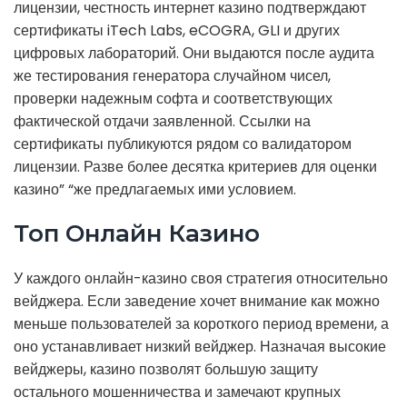
лицензии, честность интернет казино подтверждают
сертификаты iTech Labs, eCOGRA, GLI и других
цифровых лабораторий. Они выдаются после аудита
же тестирования генератора случайном чисел,
проверки надежным софта и соответствующих
фактической отдачи заявленной. Ссылки на
сертификаты публикуются рядом со валидатором
лицензии. Разве более десятка критериев для оценки
казино” “же предлагаемых ими условием.
Топ Онлайн Казино
У каждого онлайн-казино своя стратегия относительно
вейджера. Если заведение хочет внимание как можно
меньше пользователей за короткого период времени, а
оно устанавливает низкий вейджер. Назначая высокие
вейджеры, казино позволят большую защиту
остального мошенничества и замечают крупных