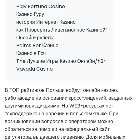
Play Fortuna Casino
Казино Гуру
история Интернет Казино
как Проверить Лицензионное Казино?”
Онлайн-рулетка
Palms Bet Казино
Казино в Гсч
The Лучшие Игры Казино Онлайн/h2>
Vavada Casino
В ТОП рейтингов Польши войдут онлайн казино,
работающие на основании кросс-лицензий, выданных
другими юрисдикциями. На WEB-ресурсах нет
техподдержка на наречии и польском языке. При
возникновении вопросов с оператором можно
обратиться за помощи на официальный сайт
регулятора, выдавшего лицензию. Доля мобильных