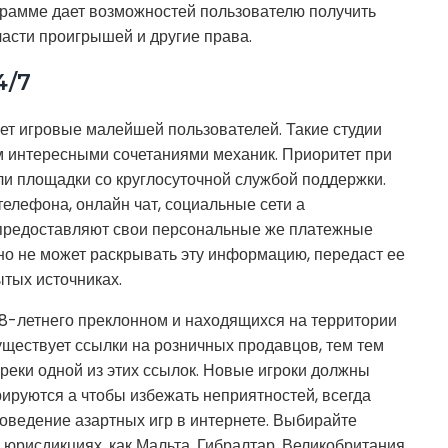
грамме дает возможностей пользователю получить
части проигрышей и другие права.
4/7
т игровые малейшей пользователей. Такие студии
 интересными сочетаниями механик. Приоритет при
ли площадки со круглосуточной службой поддержки.
телефона, онлайн чат, социальные сети а
 предоставляют свои персональные же платежные
но не может раскрывать эту информацию, передаст ее
ытых источниках.
18-летнего преклонном и находящихся на территории
уществует ссылки на розничных продавцов, тем тем
реки одной из этих ссылок. Новые игроки должны
рируются а чтобы избежать неприятностей, всегда
роведение азартных игр в интернете. Выбирайте
 юрисдикциях, как Мальта, Гибралтар, Великобритания