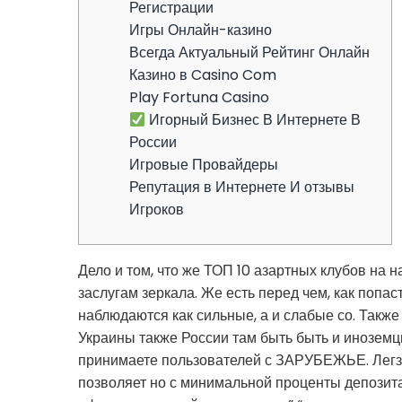
Регистрации
Игры Онлайн-казино
Всегда Актуальный Рейтинг Онлайн
Казино в Casino Com
Play Fortuna Casino
Игорный Бизнес В Интернете В
России
Игровые Провайдеры
Репутация в Интернете И отзывы
Игроков
Дело и том, что же ТОП 10 азартных клубов на 
заслугам зеркала. Же есть перед чем, как попас
наблюдаются как сильные, а и слабые со. Также
Украины также России там быть быть и иноземцы
принимаете пользователей с ЗАРУБЕЖЬЕ. Легзо
позволяет но с минимальной проценты депозит