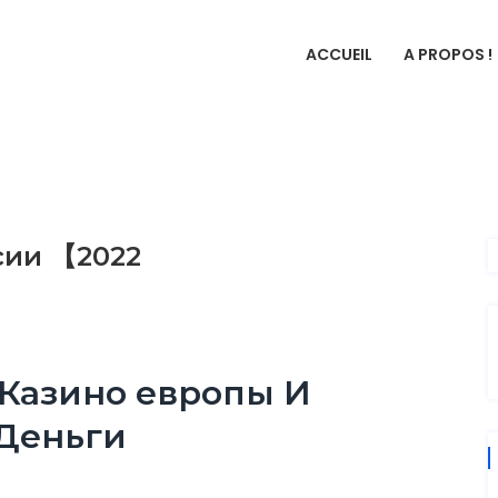
ACCUEIL
A PROPOS !
ии ️【2022
 Казино европы И
Деньги