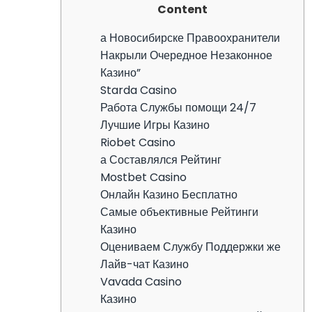
Content
а Новосибирске Правоохранители
Накрыли Очередное Незаконное
Казино”
Starda Casino
Работа Службы помощи 24/7
Лучшие Игры Казино
Riobet Casino
а Составлялся Рейтинг
Mostbet Casino
Онлайн Казино Бесплатно
Самые объективные Рейтинги
Казино
Оцениваем Службу Поддержки же
Лайв-чат Казино
Vavada Casino
Казино