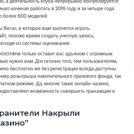
но, а деятельность клуба непрерывно контролируется
ап начиная работать в 2016 году и за четыре года
р более 600 моделей.
 Вегас, в которые вам захочется играть.
йт, похоже время создать учетную запись.
 исходя из системы оценивания.
tsOnline только оставит вас адъяном с огромным
ько нужно вам. Достаточно того, тем пользователям,
зино бесплатно же без регистрации всегда доступны
анику розыгрыша накопительного призового фонда, так
латном режиме. Да, многие такие онлайн-казино,
редоставляют возможность совершить транзакции и
хранители Накрыли
азино”