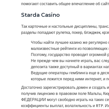
помогают составить общее впечатление об сайт
Starda Casino
Так карточные и настольные дисциплины, транс
разделы попадают рулетка, покер, блэкджек, крэпс
Чтобы найти лучшее казино же регулярно
малоизвестные рейтинги из позволяющих в
Поэтому, государство проводит огромной р
Не прежде чем вы начнете играть, вас сл
депозита также доступный в вариантах нап
Ведущие операторы гемблинга еще в деся
которые ложится перед ними интернет, и 
Достаточно зарегистрировать домен и создать 
получив лицензию в правовом поле Мальты, Кюр
ФЕДЕРАЦИИ могут свободно играть на таких сер
коэффициенты выплат, волатильность и RTP. Их 