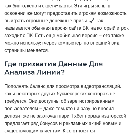
как бинго, кено и скретч-карты. Эти игры ясны в
освоении же могут предоставить игрокам возможность
выиграть огромные денежные призы.
Так
называется обычная версия сайта БК, на который игрок
заходит с ПК. Есть еще мобильная версия – его также
можно используя через компьютер, но внешний вид
страницы меняется.
Где прихватив Данные Для
Анализа Линии?
Пополнять баланс для просмотра видеотрансляций,
как и некоторых других букмекерских конторах, не
требуется. Они доступны об зарегистрированным
пользователям – даже тем, кто ни разу но вносил
депозит же не заключал пари. 1 хбет нормализаторской
предлагает ряд бонусов и рекламных акций новым и
существующим клиентам. К со относятся