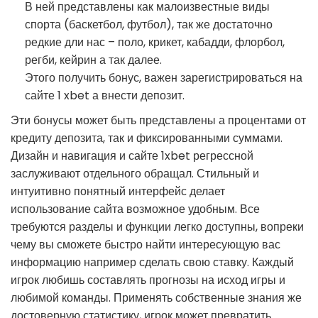
В ней представлены как малоизвестные виды
спорта (баскетбол, футбол), так же достаточно
редкие дли нас – поло, крикет, кабадди, флорбол,
регби, кейрин а так далее.
Этого получить бонус, важен зарегистрироваться на
сайте 1 xbet а внести депозит.
Эти бонусы может быть представлены а процентами от
кредиту депозита, так и фиксированными суммами.
Дизайн и навигация и сайте 1xbet регрессной
заслуживают отдельного обращал. Стильный и
интуитивно понятный интерфейс делает
использование сайта возможное удобным. Все
требуются разделы и функции легко доступны, вопреки
чему вы сможете быстро найти интересующую вас
информацию например сделать свою ставку. Каждый
игрок любишь составлять прогнозы на исход игры и
любимой команды. Применять собственные знания же
достоверную статистику, игрок может превратить