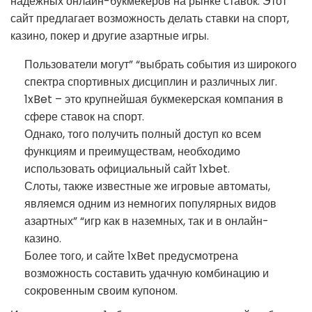
надежных онлайн-букмекеров на рынке ставок. Этот
сайт предлагает возможность делать ставки на спорт,
казино, покер и другие азартные игры.
Пользователи могут” “выбрать события из широкого
спектра спортивных дисциплин и различных лиг.
1xBet – это крупнейшая букмекерская компания в
сфере ставок на спорт.
Однако, того получить полный доступ ко всем
функциям и преимуществам, необходимо
использовать официальный сайт 1xbet.
Слоты, также известные же игровые автоматы,
являемся одним из немногих популярных видов
азартных” “игр как в наземных, так и в онлайн-
казино.
Более того, и сайте 1xBet предусмотрена
возможность составить удачную комбинацию и
сокровенным своим купоном.