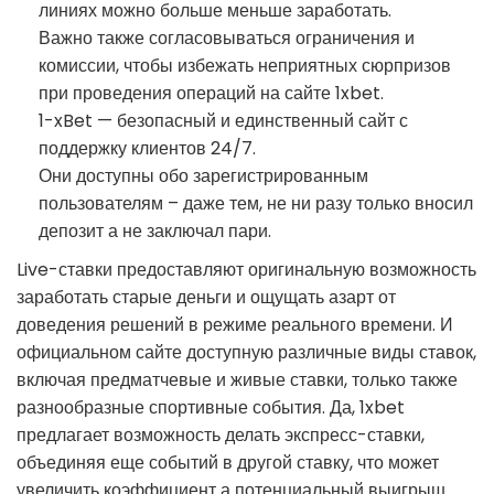
линиях можно больше меньше заработать.
Важно также согласовываться ограничения и
комиссии, чтобы избежать неприятных сюрпризов
при проведения операций на сайте 1xbet.
1-xBet — безопасный и единственный сайт с
поддержку клиентов 24/7.
Они доступны обо зарегистрированным
пользователям – даже тем, не ни разу только вносил
депозит а не заключал пари.
Live-ставки предоставляют оригинальную возможность
заработать старые деньги и ощущать азарт от
доведения решений в режиме реального времени. И
официальном сайте доступную различные виды ставок,
включая предматчевые и живые ставки, только также
разнообразные спортивные события. Да, 1xbet
предлагает возможность делать экспресс-ставки,
объединяя еще событий в другой ставку, что может
увеличить коэффициент а потенциальный выигрыш.