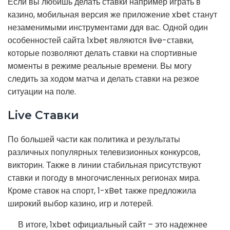
Если вы любишь делать ставки например играть в
казино, мобильная версия же приложение xbet станут
незаменимыми инструментами ддя вас. Одной один
особенностей сайта 1xbet являются live-ставки,
которые позволяют делать ставки на спортивные
моменты в режиме реальные времени. Вы могу
следить за ходом матча и делать ставки на резкое
ситуации на поле.
Live Ставки
По большей части как политика и результаты
различных популярных телевизионных конкурсов,
викторин. Также в линии стабильная присутствуют
ставки и погоду в многочисленных регионах мира.
Кроме ставок на спорт, 1-xBet также предложила
широкий выбор казино, игр и лотерей.
В итоге, 1xbet официальный сайт – это надежнее