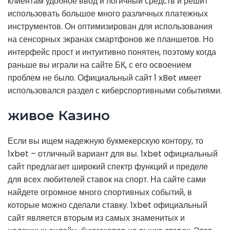
клиентам удобное ввод и логичный средств и решит
использовать большое много различных платежных
инструментов. Он оптимизирован для использования
на сенсорных экранах смартфонов же планшетов. Но
интерфейс прост и интуитивно понятен, поэтому когда
раньше вы играли на сайте БК, с его освоением
проблем не было. Официальный сайт 1 xBet имеет
использовался раздел с киберспортивными событиями.
живое Казино
Если вы ищем надежную букмекерскую контору, то
1xbet – отличный вариант для вы. 1xbet официальный
сайт предлагает широкий спектр функций и пределе
для всех любителей ставок на спорт. На сайте сами
найдете огромное много спортивных событий, в
которые можно сделали ставку. 1xbet официальный
сайт является вторым из самых знаменитых и