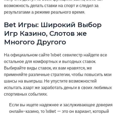
возможность делать ставки на спорт и следил за
результатами а режиме реального время.
Bet Игры: Широкий Выбор
Игр Казино, Слотов же
Многого Другого
На официальном сайте 1xbet севилестр найдете все
остальное для комфортных и выгодных ставок.
Выбирайте виды ставок, их вам нравятся, же
применяйте различные стратегии, чтобы повысить мои
шансы на выигрыш. Не упустите возможностей
испытать азарт же заработать деньги в своих любимых
спортивных событиях.
Если вы ищете надежнее и заслуживающее доверия
онлайн-казино, то 1xBet — это он вариант, который