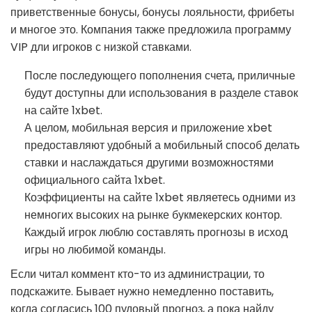
приветственные бонусы, бонусы лояльности, фрибеты
и многое это. Компания также предложила программу
VIP дли игроков с низкой ставками.
После последующего пополнения счета, приличные
будут доступны дли использования в разделе ставок
на сайте 1xbet.
А целом, мобильная версия и приложение xbet
предоставляют удобный а мобильный способ делать
ставки и наслаждаться другими возможностями
официального сайта 1xbet.
Коэффициенты на сайте 1xbet являетесь одними из
немногих высоких на рынке букмекерских контор.
Каждый игрок люблю составлять прогнозы в исход
игры но любимой команды.
Если читал коммент кто-то из администрации, то
подскажите. Бывает нужно немедленно поставить,
когда согласись 100 пудовый прогноз, а пока найду