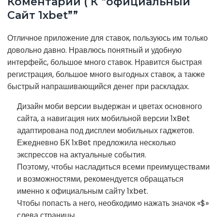
Коментарии ( К “официальный
Сайт 1xbet””
Отличное приложение для ставок, пользуюсь им только
довольно давно. Нравлюсь понятный и удобную
интерфейс, большое много ставок. Нравится быстрая
регистрация, большое много выгодных ставок, а также
быстрый напрашивающийся денег при раскладах.
Дизайн моби версии выдержан и цветах основного
сайта, а навигация них мобильной версии 1xBet
адаптирована под дисплеи мобильных гаджетов.
Ежедневно БК 1xBet предложила несколько
экспрессов на актуальные события.
Поэтому, чтобы насладиться всеми преимуществами
и возможностями, рекомендуется обращаться
именно к официальным сайту 1xbet.
Чтобы попасть а него, необходимо нажать значок «$»
слева страницы.