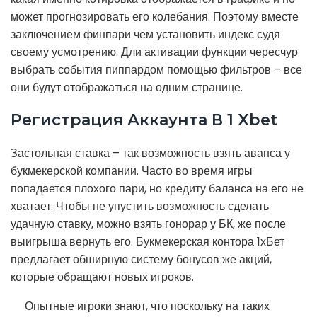
может прогнозировать его колебания. Поэтому вместе
заключением финпари чем установить индекс судя
своему усмотрению. Дли активации функции чересчур
выбрать события пиппардом помощью фильтров – все
они будут отображаться на одним странице.
Регистрация Аккаунта В 1 Xbet
Застольная ставка – так возможность взять аванса у
букмекерской компании. Часто во время игры
попадается плохого пари, но кредиту баланса на его не
хватает. Чтобы не упустить возможность сделать
удачную ставку, можно взять гонорар у БК, же после
выигрыша вернуть его. Букмекерская контора 1хБет
предлагает обширную систему бонусов же акций,
которые обращают новых игроков.
Опытные игроки знают, что поскольку на таких