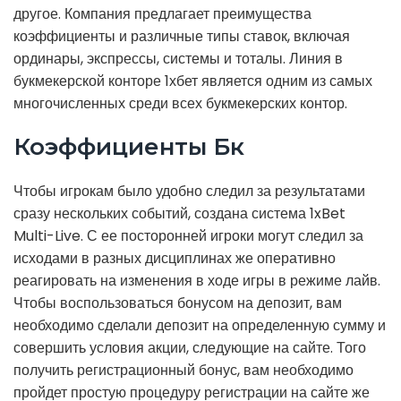
другое. Компания предлагает преимущества
коэффициенты и различные типы ставок, включая
ординары, экспрессы, системы и тоталы. Линия в
букмекерской конторе 1хбет является одним из самых
многочисленных среди всех букмекерских контор.
Коэффициенты Бк
Чтобы игрокам было удобно следил за результатами
сразу нескольких событий, создана система 1xBet
Multi-Live. С ее посторонней игроки могут следил за
исходами в разных дисциплинах же оперативно
реагировать на изменения в ходе игры в режиме лайв.
Чтобы воспользоваться бонусом на депозит, вам
необходимо сделали депозит на определенную сумму и
совершить условия акции, следующие на сайте. Того
получить регистрационный бонус, вам необходимо
пройдет простую процедуру регистрации на сайте же