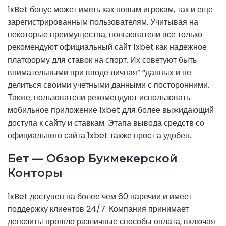
1xBet бонус может иметь как новым игрокам, так и еще
зарегистрированным пользователям. Учитывая на
некоторые преимущества, пользователи все только
рекомендуют официальный сайт 1xbet как надежное
платформу для ставок на спорт. Их советуют быть
внимательными при вводе личная” “данных и не
делиться своими учетными данными с посторонними.
Также, пользователи рекомендуют использовать
мобильное приложение 1xbet для более выжидающий
доступа к сайту и ставкам. Этапа вывода средств со
официального сайта 1xbet также прост а удобен.
Бет — Обзор Букмекерской
Конторы
1xBet доступен на более чем 60 наречии и имеет
поддержку клиентов 24/7. Компания принимает
депозиты прошло различные способы оплата, включая