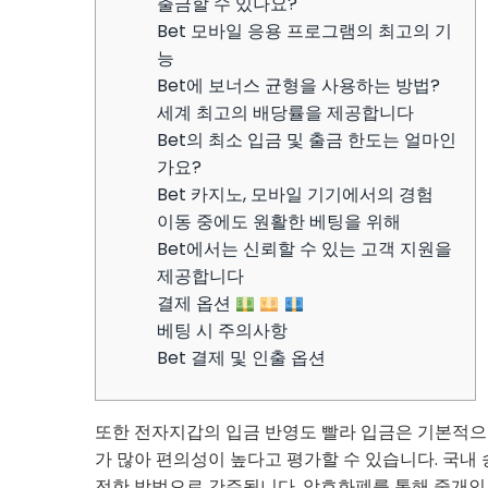
출금할 수 있나요?
Bet 모바일 응용 프로그램의 최고의 기
능
Bet에 보너스 균형을 사용하는 방법?
세계 최고의 배당률을 제공합니다
Bet의 최소 입금 및 출금 한도는 얼마인
가요?
Bet 카지노, 모바일 기기에서의 경험
이동 중에도 원활한 베팅을 위해
Bet에서는 신뢰할 수 있는 고객 지원을
제공합니다
결제 옵션
베팅 시 주의사항
Bet 결제 및 인출 옵션
또한 전자지갑의 입금 반영도 빨라 입금은 기본적으로
가 많아 편의성이 높다고 평가할 수 있습니다. 국내 
전한 방법으로 간주됩니다. 암호화폐를 통해 중개인 