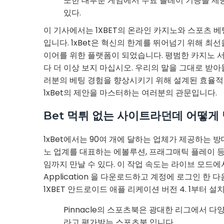
또한 대부분 게임에서 무료 플레이 기능을 제
있다.
이 기사에서는 1XBET의 온라인 카지노와 스포츠 베팅
입니다. 1xBet은 혁신의 한계를 뛰어넘기 위해 최
이어를 위한 플랫폼이 되었습니다. 평범한 카지노 서
다 더 이상 보지 마십시오. 우리의 말을 그대로 받아
러분의 베팅 경험을 향상시키기 위해 설계된 효율적
1xBet의 제안을 마스터하는 여러분의 관문입니다.
Bet 먹튀 없는 사이트라던데 어떻게 
1xBet에서는 90여 개에 달하는 업체가 제공하는 
노 업계를 대표하는 에볼루션, 프래그매틱 플레이 등
임까지 만날 수 있다. 이 작업 속도는 라이브 모드에
Application 을 다운로드하고 계정에 로그인 한
1XBET 안드로이드 애플 리케이션 버전 4. 1부터 
Pinnacle의 스포츠북은 광대한 리그에서 다
라고 평가받는 스포츠북 입니다.