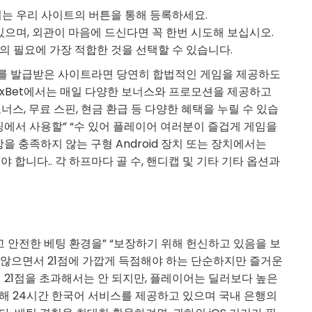
는 우리 사이트의 버튼을 통해 등록하세요.
으며, 외관이 마음에 드신다면 꼭 한번 시도해 보십시오.
의 필요에 가장 적합한 것을 선택할 수 있습니다.
를 발급받은 사이트라면 당연히 합법적인 게임을 제공하도
 1xBet에서는 매일 다양한 보너스와 프로모션을 제공하고
스, 무료 스핀, 현금 환급 등 다양한 혜택을 누릴 수 있습
팅에서 사용할” “수 있어 플레이어 여러분이 즐겁게 게임을
을 충족하지 않는 구형 Android 장치 또는 장치에서는
 합니다.. 각 하프마다 골 수, 핸디캡 및 기타 기타 옵션과
고 안전한 베팅 환경을” “보장하기 위해 헌신하고 있음을 보
 않으면서 21점에 가깝게 득점해야 하는 단순하지만 즐거운
 21점을 초과해서는 안 되지만, 플레이어는 딜러보다 높은
위해 24시간 한국어 서비스를 제공하고 있으며 국내 은행의