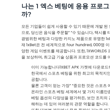
나는 1 엑스 베팅에 응용 프로
까?
모든 기업들이 쉽게 사용할 수 있기 때문에 개발 된
으로, 당신은 음식을 주문할” “수 있습니다, 택시를 타
광범위한 베팅과 다양한 카지노 제품으로 유명한 1xB
재 1xBet은 전 세계적으로 four hundred, 00
양한 게임 이벤트를 제공합니다. 또한, 1XWORLD
을 보상하며, 최고급 기술 상품과 프로모션 코드를 
이미 가능합니다1XBET APK 가젯에 다운로
한국에서 스포츠 베팅을 위한 최고의 목적지인 
공합니다.
물론 고객이 얻는 가장” “중요한 것은 스포츠
온라인 스포츠 베팅 세계에서 몇 가지 이름만큼 
베팅 옵션의 다양성을 평가하든, 보안 조치의 견
해하는 데 있어 여러분의 관문 역할을 합니다.