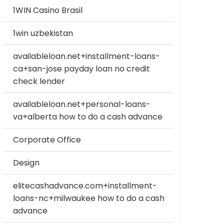
1WIN Casino Brasil
1win uzbekistan
availableloan.net+installment-loans-
ca+san-jose payday loan no credit
check lender
availableloan.net+personal-loans-
va+alberta how to do a cash advance
Corporate Office
Design
elitecashadvance.com+installment-
loans-nc+milwaukee how to do a cash
advance