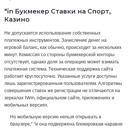
“in Букмекер Ставки на Спорт,
Казино
Не допускается использование собственных
платежных инструментов. Зачисление денег на
игровой баланс, как обычно, происходит за нескольких
минут. Комиссия со стороны букмекерской конторы
отсутствует, однако доля за операцию может взимать
платежная система. Техническая поддержка сайта
работает круглосуточно. Указанные услуги доступны
лишь зарегистрированным пользователям. Алгоритмы
совершения ставок же регистрации не отличаются на
зеркалах 1Win, официальном сайте, приложениях и
мобильных версиях.
Но мобильную версию нельзя открывать в
браузере,” “и она подвержена блокировкам наравне