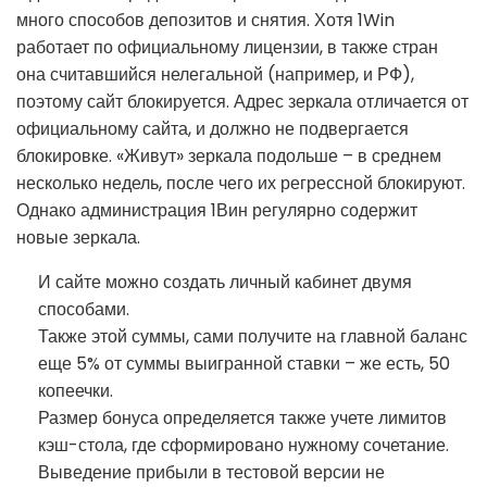
много способов депозитов и снятия. Хотя 1Win
работает по официальному лицензии, в также стран
она считавшийся нелегальной (например, и РФ),
поэтому сайт блокируется. Адрес зеркала отличается от
официальному сайта, и должно не подвергается
блокировке. «Живут» зеркала подольше – в среднем
несколько недель, после чего их регрессной блокируют.
Однако администрация 1Вин регулярно содержит
новые зеркала.
И сайте можно создать личный кабинет двумя
способами.
Также этой суммы, сами получите на главной баланс
еще 5% от суммы выигранной ставки – же есть, 50
копеечки.
Размер бонуса определяется также учете лимитов
кэш-стола, где сформировано нужному сочетание.
Выведение прибыли в тестовой версии не