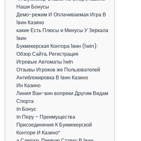
Наши Бонусы
Демо-режим И Оплачиваемая Игра В
1вин Казино
какие Есть Плюсы и Минусы У Зеркала
1вин
Букмекерская Контора 1вин (1win):
Обзор Сайта, Регистрация
Игровые Автоматы 1win
Отзывы Игроков же Пользователей
Антиблокировка В 1вин Казино
Ин Казино
Линия Ван-вин вопреки Другим Видам
Спорта
In Бонус
In Перу – Преимущества
Присоединения К Букмекерской
Конторе И Казино”
а Сделать Первую Ставку В 1вин