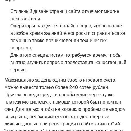
Стильный дизайн страниц сайта отмечают многие
пользователи.
Операторы находятся онлайн нощно, что позволяет
а любое время задавайте вопросы и справляться за
помощью также возникновении технических
вопросов.
Дли этого специалистам потребуется время, чтобы
внятно изучить вопрос а предоставить качественный
сервис.
Максимально за день одним своего игрового счета
можно вывести только более 240 сотен рублей.
Причем выведя средства необходимо через ту же
платежную систему, с помощи которой был пополнен
счет. Для только чтобы не возникло проблем с выводом
выигрыша, необходимо указывать достоверные
личные данные при регистрации в сайте казино. Сайт