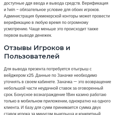
доступные ддя ввода и вывода средств. Верификация
и 1win – обязательное условие для обоих игроков.
Администрация букмекерской конторы может провести
верификацию в любую время по огромному
усмотрению. Чаще меньше это происходит также
первом выводе денежек.
Отзывы Игроков и
Пользователей
Для вывода презента потребуется отыгрыш с
вейджером x25. Данные по Заначке необходимо
уточнять в своем кабинете. Заначка — это возвращение
небольшой части неудачной ставок за оговоренный
срок. Бонусное вознаграждение 1Вин казино работаю
только в мобильном приложении, однократно на одного
клиента. И базу для сумм принимается сумма двух
ставок игрока за минусом выигрыша и конкретный