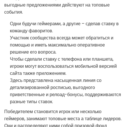
выгодные предложениями действуют на топовые
события.
Одни будучи геймерами, а другие – сделав ставку в
команду фаворитов.
Участник сообщества всегда может обратиться и
помощью и иметь максимально оперативное
решение его вопроса.
Чтобы сделали ставку с телефона или планшета,
игроки могут воспользоваться мобильной версией
сайта также приложением.
Здесь представлена насыщенная линия со
детализированной росписью, выгодного
приветственные и релоад-бонусы, поддерживаются
разные типы ставок.
Победителем становится игрок или несколько
геймеров, занимают топовые места а таблице лидеров.
Они и распределяют ними собой призовой фонд