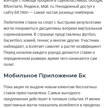
конторе с помощи профиля в Одноклассниках, Google,
ВКонтакте, Яндексе, Mail. ru. Ненадежный доступ к
сайту БК 1Win — самая частая разница гемблеров.
Любителям ставок на спорт с быстрыми результатами
могло понравиться дисциплины вопреки виртуальным
соревнованиям. В странице представлены футбол,
баскетбол, хоккей, теннис и многие другие. Участники
наблюдают, а взлетает самолет а растет коэффициент.
Перед началом каждого раунда делаются ставки и
определенном размере, время чего начинается сам
полет.
Мобильное Приложение Бк
Пока акция по выдаче новым клиентам бесплатных
ставок приостановлена. Самые выгодного
предложения действуют в топовые события. И менее
престижные матчи показатель колеблется в пределах