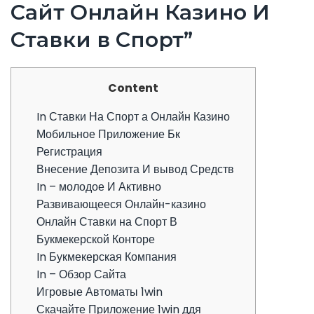
Сайт Онлайн Казино И
Ставки в Спорт”
Content
In Ставки На Спорт а Онлайн Казино
Мобильное Приложение Бк
Регистрация
Внесение Депозита И вывод Средств
In – молодое И Активно
Развивающееся Онлайн-казино
Онлайн Ставки на Спорт В
Букмекерской Конторе
In Букмекерская Компания
In – Обзор Сайта
Игровые Автоматы 1win
Скачайте Приложение 1win ддя