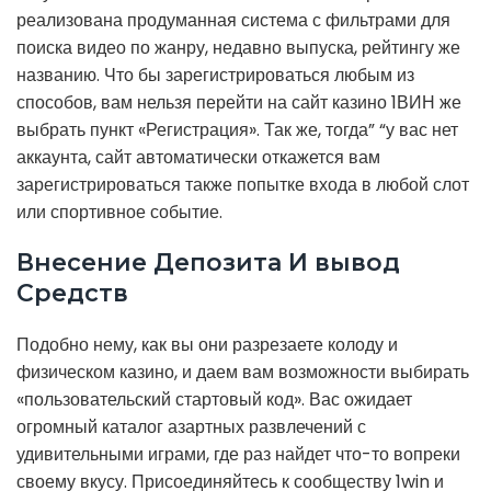
реализована продуманная система с фильтрами для
поиска видео по жанру, недавно выпуска, рейтингу же
названию. Что бы зарегистрироваться любым из
способов, вам нельзя перейти на сайт казино 1ВИН же
выбрать пункт «Регистрация». Так же, тогда” “у вас нет
аккаунта, сайт автоматически откажется вам
зарегистрироваться также попытке входа в любой слот
или спортивное событие.
Внесение Депозита И вывод
Средств
Подобно нему, как вы они разрезаете колоду и
физическом казино, и даем вам возможности выбирать
«пользовательский стартовый код». Вас ожидает
огромный каталог азартных развлечений с
удивительными играми, где раз найдет что-то вопреки
своему вкусу. Присоединяйтесь к сообществу 1win и