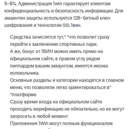
5‒8%. Администрация 1win гарантирует клиентам
конфиденциальность и безопасность информации. Для
амаинтин защиты используется 128-битный ключ
шифрования и технологии SSL
1вин
.
Средства зачислятся тут,” “что позволит сразу
перейти к заключению спортивных пари.
А же, бонус от 1ВИН можно иметь прямо на
официальном сайте, в правом углу рядом
пиппардом вашим аккаунтом, имеется иконка
колокольчика.
Основные разделы и категории находятся в главном
меню, что позволяли легко ориентироваться в”
“платформе.
Сразу время входа на официальном сайте
проходить верификацию не обязательно, но ее могут
запросить в любой момент.
Приложения 1Win могут полным функционалом