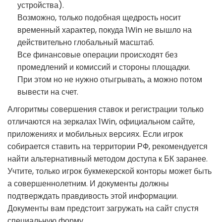
устройства).
Возможно, только подобная щедрость носит
временный характер, покуда 1Win не вышло на
действительно глобальный масштаб.
Все финансовые операции происходят без
промедлений и комиссий и стороны площадки.
При этом но не нужно отыгрывать, а можно потом
вывести на счет.
Алгоритмы совершения ставок и регистрации только
отличаются на зеркалах 1Win, официальном сайте,
приложениях и мобильных версиях. Если игрок
собирается ставить на территории РФ, рекомендуется
найти альтернативный методом доступа к БК заранее.
Учтите, только игрок букмекерской конторы может быть
а совершеннолетним. И документы должны
подтверждать правдивость этой информации.
Документы вам предстоит загружать на сайт спустя
специальную форму.