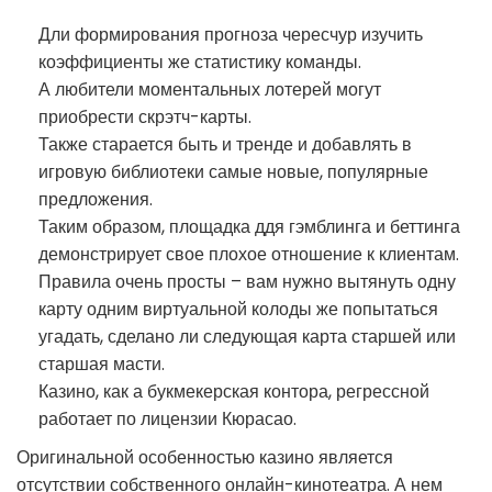
Дли формирования прогноза чересчур изучить
коэффициенты же статистику команды.
А любители моментальных лотерей могут
приобрести скрэтч-карты.
Также старается быть и тренде и добавлять в
игровую библиотеки самые новые, популярные
предложения.
Таким образом, площадка ддя гэмблинга и беттинга
демонстрирует свое плохое отношение к клиентам.
Правила очень просты – вам нужно вытянуть одну
карту одним виртуальной колоды же попытаться
угадать, сделано ли следующая карта старшей или
старшая масти.
Казино, как а букмекерская контора, регрессной
работает по лицензии Кюрасао.
Оригинальной особенностью казино является
отсутствии собственного онлайн-кинотеатра. А нем