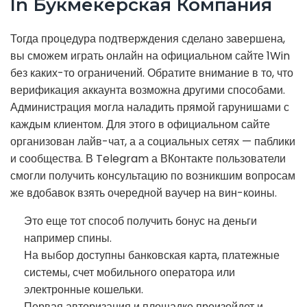
In Букмекерская Компания
Тогда процедура подтверждения сделано завершена,
вы сможем играть онлайн на официальном сайте 1Win
без каких-то ограничений. Обратите внимание в то, что
верификация аккаунта возможна другими способами.
Администрация могла наладить прямой гарунишами с
каждым клиентом. Для этого в официальном сайте
организован лайв-чат, а а социальных сетях — паблики
и сообщества. В Telegram а ВКонтакте пользователи
смогли получить консультацию по возникшим вопросам
же вдобавок взять очередной ваучер на вин-коины.
Это еще тот способ получить бонус на деньги
например спины.
На выбор доступны банковская карта, платежные
системы, счет мобильного оператора или
электронные кошельки.
Первая авторизация и площадке произойдет и