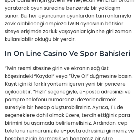
spor bahisleri için güvenli ve heyecan verici bir ortam
yaratarak oyun sürecine benzersiz bir yaklaşım
sunar. Bu, her oyuncunun oyunlardan tam anlamıyla
zevk alabileceği empieza 1WIN aynasının bêtisier
siteye erişimde zorluk yaşayanlar için the girl zaman
kullanılabilir olduğu bir yerdir.
In On Line Casino Ve Spor Bahisleri
“1win resmi sitesine girin ve ekranın sağ üst
köşesindeki “Kaydol” veya “Üye Ol” düğmesine basın.
Kayıt için iki farklı yöntemi içeren yeni bir pencere
açılacaktır. “Hızlı” seçeneğiyle, e-posta adresinizi ve
pampre telefonu numaranızı de?erlendirmek
suretiyle bir hesap oluşturabilirsiniz. Ayrıca, TL de
seçeneklere dahil olmak üzere, tercih ettiğiniz para
birimini bu aşamada belirlemelisiniz. Ardından, cep
telefonu numaranız ile e-posta adresinizi girmeniz ve
hesabınız için karmaşık ve benzersiz bir şifre