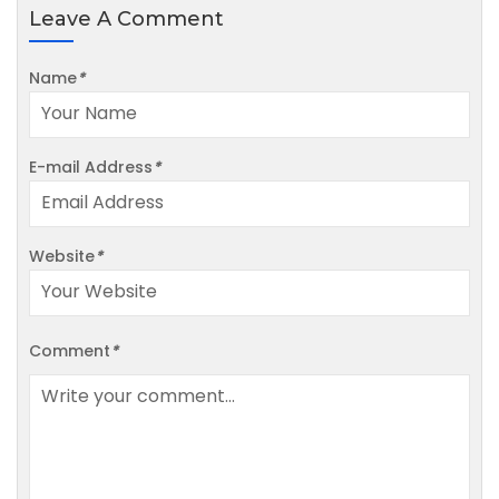
Leave A Comment
Name
*
E-mail Address
*
Website
*
Comment
*