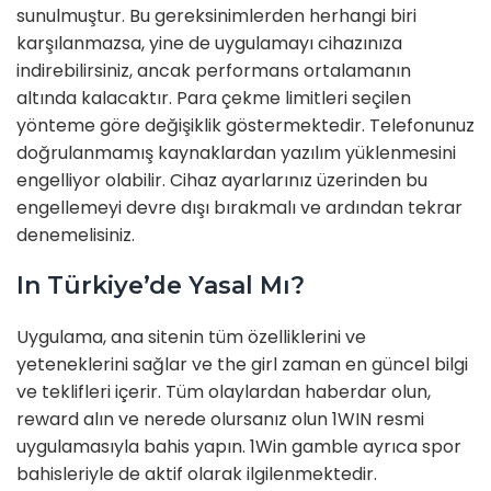
sunulmuştur. Bu gereksinimlerden herhangi biri
karşılanmazsa, yine de uygulamayı cihazınıza
indirebilirsiniz, ancak performans ortalamanın
altında kalacaktır. Para çekme limitleri seçilen
yönteme göre değişiklik göstermektedir. Telefonunuz
doğrulanmamış kaynaklardan yazılım yüklenmesini
engelliyor olabilir. Cihaz ayarlarınız üzerinden bu
engellemeyi devre dışı bırakmalı ve ardından tekrar
denemelisiniz.
In Türkiye’de Yasal Mı?
Uygulama, ana sitenin tüm özelliklerini ve
yeteneklerini sağlar ve the girl zaman en güncel bilgi
ve teklifleri içerir. Tüm olaylardan haberdar olun,
reward alın ve nerede olursanız olun 1WIN resmi
uygulamasıyla bahis yapın. 1Win gamble ayrıca spor
bahisleriyle de aktif olarak ilgilenmektedir.