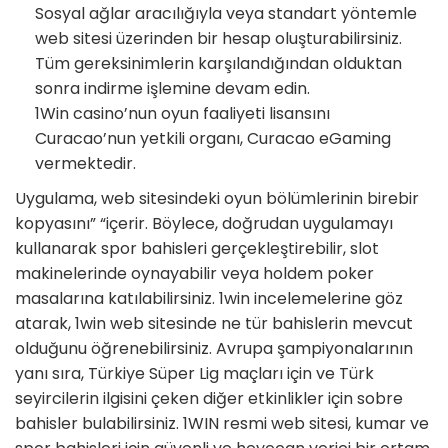
Sosyal ağlar aracılığıyla veya standart yöntemle
web sitesi üzerinden bir hesap oluşturabilirsiniz.
Tüm gereksinimlerin karşılandığından olduktan
sonra indirme işlemine devam edin.
1Win casino’nun oyun faaliyeti lisansını
Curacao’nun yetkili organı, Curacao eGaming
vermektedir.
Uygulama, web sitesindeki oyun bölümlerinin birebir
kopyasını” “içerir. Böylece, doğrudan uygulamayı
kullanarak spor bahisleri gerçekleştirebilir, slot
makinelerinde oynayabilir veya holdem poker
masalarına katılabilirsiniz. 1win incelemelerine göz
atarak, 1win web sitesinde ne tür bahislerin mevcut
olduğunu öğrenebilirsiniz. Avrupa şampiyonalarının
yanı sıra, Türkiye Süper Lig maçları için ve Türk
seyircilerin ilgisini çeken diğer etkinlikler için sobre
bahisler bulabilirsiniz. 1WIN resmi web sitesi, kumar ve