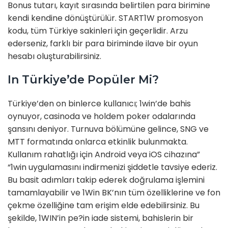
Bonus tutarı, kayıt sırasında belirtilen para birimine
kendi kendine dönüştürülür. START1W promosyon
kodu, tüm Türkiye sakinleri için geçerlidir. Arzu
ederseniz, farklı bir para biriminde ilave bir oyun
hesabı oluşturabilirsiniz.
In Türkiye’de Popüler Mi?
Türkiye’den on binlerce kullanıcı; 1win’de bahis
oynuyor, casinoda ve holdem poker odalarında
şansını deniyor. Turnuva bölümüne gelince, SNG ve
MTT formatında onlarca etkinlik bulunmakta.
Kullanım rahatlığı için Android veya iOS cihazına”
“1win uygulamasını indirmenizi şiddetle tavsiye ederiz.
Bu basit adımları takip ederek doğrulama işlemini
tamamlayabilir ve 1Win BK’nın tüm özelliklerine ve fon
çekme özelliğine tam erişim elde edebilirsiniz. Bu
şekilde, 1WIN’in pe?in iade sistemi, bahislerin bir