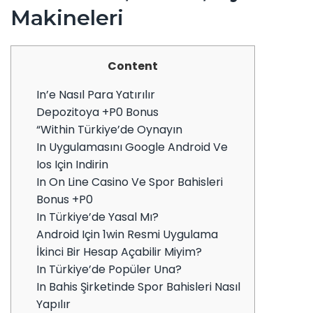
Makineleri
Content
In’e Nasıl Para Yatırılır
Depozitoya +P0 Bonus
“Within Türkiye’de Oynayın
In Uygulamasını Google Android Ve
Ios Için Indirin
In On Line Casino Ve Spor Bahisleri
Bonus +P0
In Türkiye’de Yasal Mı?
Android Için 1win Resmi Uygulama
İkinci Bir Hesap Açabilir Miyim?
In Türkiye’de Popüler Una?
In Bahis Şirketinde Spor Bahisleri Nasıl
Yapılır