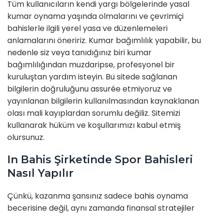
Tüm kullanıcıların kendi yargı bölgelerinde yasal
kumar oynama yaşında olmalarını ve çevrimiçi
bahislerle ilgili yerel yasa ve düzenlemeleri
anlamalarını öneririz. Kumar bağımlılık yapabilir, bu
nedenle siz veya tanıdığınız biri kumar
bağımlılığından muzdaripse, profesyonel bir
kuruluştan yardım isteyin. Bu sitede sağlanan
bilgilerin doğruluğunu assurée etmiyoruz ve
yayınlanan bilgilerin kullanılmasından kaynaklanan
olası mali kayıplardan sorumlu değiliz. Sitemizi
kullanarak hüküm ve koşullarımızı kabul etmiş
olursunuz.
In Bahis Şirketinde Spor Bahisleri
Nasıl Yapılır
Çünkü, kazanma şansınız sadece bahis oynama
becerisine değil, aynı zamanda finansal stratejiler