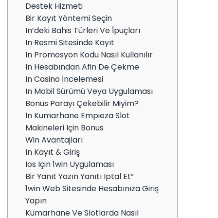
Destek Hizmeti
Bir Kayıt Yöntemi Seçin
In’deki Bahis Türleri Ve İpuçları
In Resmi Sitesinde Kayıt
In Promosyon Kodu Nasıl Kullanılır
In Hesabından Afin De Çekme
In Casino İncelemesi
In Mobil Sürümü Veya Uygulaması
Bonus Parayı Çekebilir Miyim?
In Kumarhane Empieza Slot
Makineleri Için Bonus
Win Avantajları
In Kayıt & Giriş
Ios Için 1win Uygulaması
Bir Yanıt Yazın Yanıtı Iptal Et”
1win Web Sitesinde Hesabınıza Giriş
Yapın
Kumarhane Ve Slotlarda Nasıl