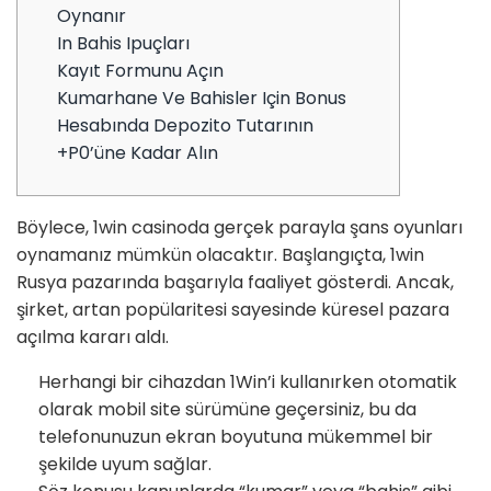
Oynanır
In Bahis Ipuçları
Kayıt Formunu Açın
Kumarhane Ve Bahisler Için Bonus
Hesabında Depozito Tutarının
+P0’üne Kadar Alın
Böylece, 1win casinoda gerçek parayla şans oyunları
oynamanız mümkün olacaktır. Başlangıçta, 1win
Rusya pazarında başarıyla faaliyet gösterdi. Ancak,
şirket, artan popülaritesi sayesinde küresel pazara
açılma kararı aldı.
Herhangi bir cihazdan 1Win’i kullanırken otomatik
olarak mobil site sürümüne geçersiniz, bu da
telefonunuzun ekran boyutuna mükemmel bir
şekilde uyum sağlar.