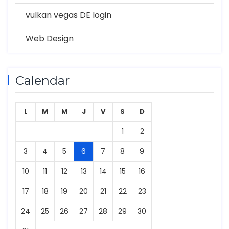
vulkan vegas DE login
Web Design
Calendar
L
M
M
J
V
S
D
1
2
3
4
5
6
7
8
9
10
11
12
13
14
15
16
17
18
19
20
21
22
23
24
25
26
27
28
29
30