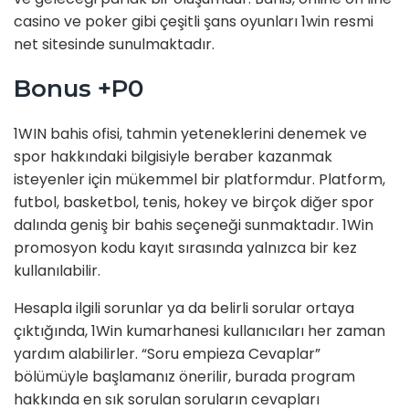
casino ve poker gibi çeşitli şans oyunları 1win resmi
net sitesinde sunulmaktadır.
Bonus +P0
1WIN bahis ofisi, tahmin yeteneklerini denemek ve
spor hakkındaki bilgisiyle beraber kazanmak
isteyenler için mükemmel bir platformdur. Platform,
futbol, basketbol, tenis, hokey ve birçok diğer spor
dalında geniş bir bahis seçeneği sunmaktadır. 1Win
promosyon kodu kayıt sırasında yalnızca bir kez
kullanılabilir.
Hesapla ilgili sorunlar ya da belirli sorular ortaya
çıktığında, 1Win kumarhanesi kullanıcıları her zaman
yardım alabilirler. “Soru empieza Cevaplar”
bölümüyle başlamanız önerilir, burada program
hakkında en sık sorulan soruların cevapları