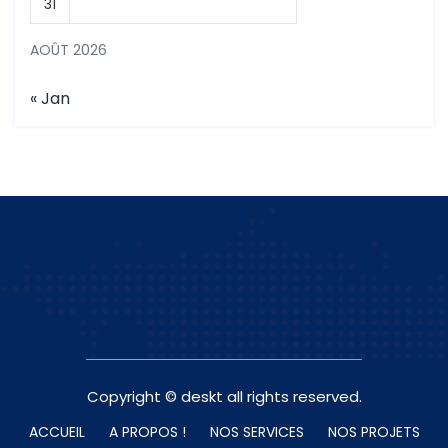
31
AOÛT 2026
« Jan
Copyright © deskt all rights reserved.
ACCUEIL
A PROPOS !
NOS SERVICES
NOS PROJETS