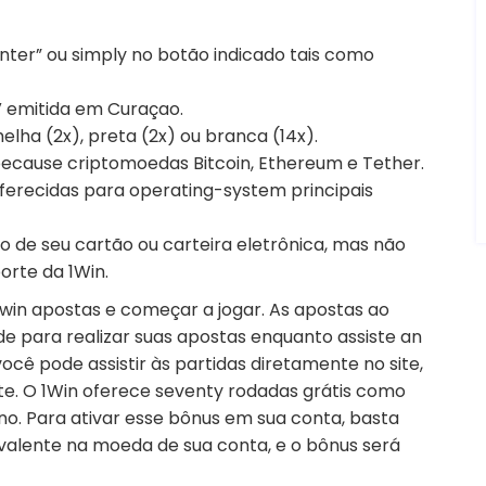
Enter” ou simply no botão indicado tais como
NV emitida em Curaçao.
ha (2x), preta (2x) ou branca (14x).
because criptomoedas Bitcoin, Ethereum e Tether.
ferecidas para operating-system principais
do de seu cartão ou carteira eletrônica, mas não
porte da 1Win.
1win apostas e começar a jogar. As apostas ao
 para realizar suas apostas enquanto assiste an
ocê pode assistir às partidas diretamente no site,
te. O 1Win oferece seventy rodadas grátis como
no. Para ativar esse bônus em sua conta, basta
valente na moeda de sua conta, e o bônus será