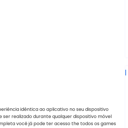
iência idêntica ao aplicativo no seu dispositivo
 ser realizado durante qualquer dispositivo móvel
mpleta você já pode ter acesso the todos os games