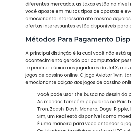
diferentes mercados, as taxas estão no níve
você aposte em muitos tipos de apostas e eve
emocionante interessará até mesmo aqueles l
ofertas interessantes estão disponíveis para 
Métodos Para Pagamento Dispo
A principal distinção é la cual você não est
acontecimiento gerado por computador pess
experiência única aos jogadores do JetX, m
jogos de cassino online. O jogo Aviator 1win
emocionante adição aos jogos de cassino online
Você pode usar the busca no dessin da p
As moedas também populares no País bras
Tron, Zcash, Dash, Monero, Doge, Ripple, L
Sim, um Real está disponível como moeda
É uma maneira para você entender a joga
Os lutadores brasileiros perform UFC es