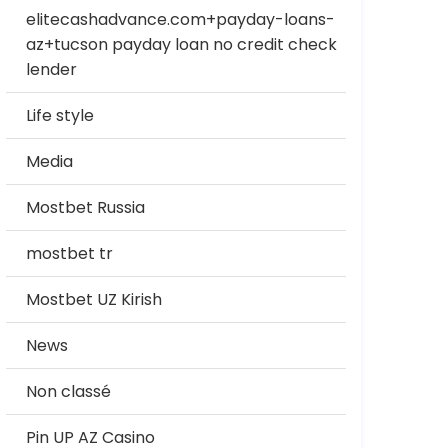
elitecashadvance.com+payday-loans-
az+tucson payday loan no credit check
lender
Life style
Media
Mostbet Russia
mostbet tr
Mostbet UZ Kirish
News
Non classé
Pin UP AZ Casino