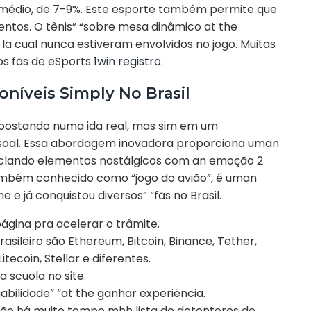
l médio, de 7-9%. Este esporte também permite que
ntos. O tênis” “sobre mesa dinâmico at the
a cual nunca estiveram envolvidos no jogo. Muitas
os fãs de eSports
1win registro
.
níveis Simply No Brasil
á apostando numa ida real, mas sim em um
oal. Essa abordagem inovadora proporciona uman
ezclando elementos nostálgicos com an emoção 2
, também conhecido como “jogo do avião”, é uman
 e já conquistou diversos” “fãs no Brasil.
ágina pra acelerar o trâmite.
ileiro são Ethereum, Bitcoin, Binance, Tether,
itecoin, Stellar e diferentes.
 scuola no site.
bilidade” “at the ganhar experiência.
tão há muito tempo mhh lista de detentores de