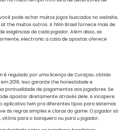
l você pode achar muitos jogos buscados no website,
 at the muitos outros. A 1Win Brasil fornece mais de
de exigências de cada jogador. Além disso, as
armente, electronic a casa de apostas oferece
 é regulado por uma licença de Curaçao, obtida
em 2016. Isso garante the honestidade e
a na pontualidade de pagamentos aos jogadores. Se
ode apostar diretamente através dele. A incapere
aplicativo 1win pra diferentes tipos para sistemas
ve às regras simples e claras do game. O jogador só
vitória para o banqueiro ou para u jogador.