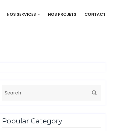
NOS SERVICES
NOS PROJETS
CONTACT
Popular Category