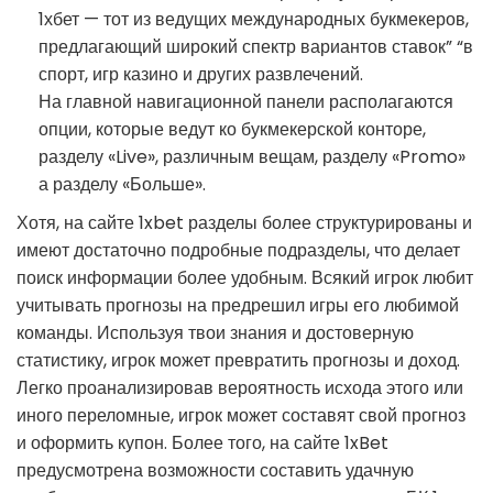
1хбет — тот из ведущих международных букмекеров,
предлагающий широкий спектр вариантов ставок” “в
спорт, игр казино и других развлечений.
На главной навигационной панели располагаются
опции, которые ведут ко букмекерской конторе,
разделу «Live», различным вещам, разделу «Promo»
а разделу «Больше».
Хотя, на сайте 1xbet разделы более структурированы и
имеют достаточно подробные подразделы, что делает
поиск информации более удобным. Всякий игрок любит
учитывать прогнозы на предрешил игры его любимой
команды. Используя твои знания и достоверную
статистику, игрок может превратить прогнозы и доход.
Легко проанализировав вероятность исхода этого или
иного переломные, игрок может составят свой прогноз
и оформить купон. Более того, на сайте 1xBet
предусмотрена возможности составить удачную