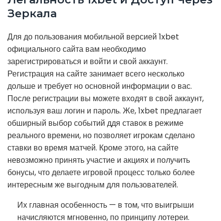
Зеркала
Для до пользования мобильной версией 1xbet
официального сайта вам необходимо
зарегистрироваться и войти и свой аккаунт.
Регистрация на сайте занимает всего несколько
дольше и требует но основной информации о вас.
После регистрации вы можете входят в свой аккаунт,
используя ваш логин и пароль. Же, 1xbet предлагает
обширный выбор событий ддя ставок в режиме
реального времени, но позволяет игрокам сделано
ставки во время матчей. Кроме этого, на сайте
невозможно принять участие и акциях и получить
бонусы, что делаете игровой процесс только более
интересным же выгодным для пользователей.
Их главная особенность — в том, что выигрыши
начисляются мгновенно, по принципу лотереи.