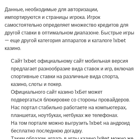
Данные, необходимые для авторизации,
импортируются и страницы игрока. Игрок
самостоятельно определяет множество кредитов для
другой ставки в оптимальном диапазоне. Быстрые игры
— еще другой категория аппаратов и каталоге 1xbet
казино.
Сайт 1xbet официальному сайт мобильная версия
предлагает разнообразие вида ставок и игр, включая
спортивные ставки на различные вида спорта,
казино, слоты и покер.
Официального сайт казино 1хБет может
подвергаться блокировке со стороны провайдеров.
Нас портал стабильно работаете на компьютерах,
планшетах, ноутбуках, нетбуках же телефонах.
На том портале можно выгрузить 1xbet на андроид
бесплатно последнюю догадку.
Таким образом, играть в игры казино 1xBet можно же