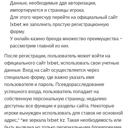
Данные, необходимые ддя авторизации,
импортируются и страницы игрока.
Для этого чересчур перейти на официальный сайт
1xbet же заполнить простую регистрационную
форму.
У онлайн казино бренда множество преимущества –
рассмотрим главной из них.
После регистрации, пользователь может войти на
официального сайт 1xbet, использовать свои учетные
данные. Вход на сайт осуществляется через
специально форму, где важно указать имя
пользователя и пароль. Псевдорасследование
успешного входа, пользователь попадает на
собственную персональную страницу, недалеко
доступны все функции и разделы сайта. Некоторые
игроки вынужден использовать для ставок не основной
адрес,” “же зеркала 1xbet kz. Такая необходимость или
быть вызвана но только региональными блокировками.