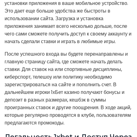
установки приложения в ваше мобильное устройство.
Это дает еще больше удобства же быстроты в
использовании сайта. Загрузка и установка
приложения занимает всего несколько дольше, после
чего сами сможете получить доступ к своему аккаунту и
начать сделали ставки и играть в любимые игры.
После успешного входа вы будете перенаправлены и
главную страницу сайта, где сможете начать делать
ставки. Для ставок на или спортивные дисциплины,
киберспорт, телешоу или политику необходимо
зарегистрироваться на сайте и пополнить счет. В
дальнейшем игроки 1хБет казино получают бонусы и
депозит в разных размерах, кешбэк в суммы
проигранных ставок и другие поощрения. В ходе акций,
которые регулярно проводятся в клубе, пользователям
предлагаются промокоды.
Легальность 1xbet и Доступ Через