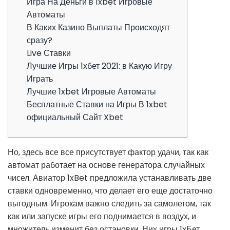
Игра На Деньги в 1xbet Игровые
Автоматы
В Каких Казино Выплаты Происходят
сразу?
Live Ставки
Лучшие Игры 1хбет 2021: в Какую Игру
Играть
Лучшие 1xbet Игровые Автоматы
Бесплатные Ставки на Игры В 1xbet
официальный Сайт Xbet
Но, здесь все все присутствует фактор удачи, так как
автомат работает на основе генератора случайных
чисел. Авиатор 1xBet предложила устанавливать две
ставки одновременно, что делает его еще достаточно
выгодным. Игрокам важно следить за самолетом, так
как или запуске игры его поднимается в воздух, и
множитель изменит без остановки. Них игры 1хБет