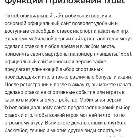
Функции Приложения 1xbet
“1xbet официальный сайт мобильная версия и
основной официальный сайт позволят удобный и
доступные способ для ставок на спорт и азартных игр.
Здравому мобильной версии сайта, пользователи могут
сделали ставки в любое время и в любом месте,
применять свои смартфоны например планшеты. 1xbet
официальный сайт мобильная версия также
предлагает длиннющий выбор спортивных
происшедших и игр, а также различные бонусы и акции.
После регистрации и возле в аккаунт, вы можете начать
сделано ставки на спортивные события или играть в
казино в мобильном устройстве. Мобильная версия
1xbet официальному сайта предлагает широкий выбор
ставок и игр, чтобы всякий игрок мог найти что-то по
огромному вкусу. Вы можете делать ставки в футбол,
баскетбол, теннис и многие другие виды спорта, же