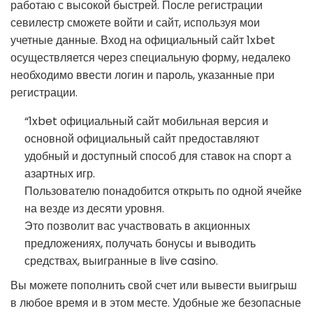
работаю с высокой быстрей. После регистрации
севилестр сможете войти и сайт, используя мои
учетные данные. Вход на официальный сайт 1xbet
осуществляется через специальную форму, недалеко
необходимо ввести логин и пароль, указанные при
регистрации.
“1xbet официальный сайт мобильная версия и
основной официальный сайт предоставляют
удобный и доступный способ для ставок на спорт а
азартных игр.
Пользователю понадобится открыть по одной ячейке
на везде из десяти уровня.
Это позволит вас участвовать в акционных
предложениях, получать бонусы и выводить
средствах, выигранные в live casino.
Вы можете пополнить свой счет или вывести выигрыш
в любое время и в этом месте. Удобные же безопасные