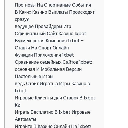
Прогнозы На Спортивные События
В Каких Казино Выплаты Происходят
сразу?
ведущее Провайдеры Игр
Официальный Сайт Казино 1xbet
Букмекерская Компания 1xbet –
Ставки На Спорт Онлайн
Функции Приложения 1xbet
Сравнение семейных Сайтов 1xbet:
основная И Мобильная Версии
Настольные Игры
ведь Стоит Играть а Игры Казино в
1xbet
Игровые Клиенты дли Ставок В 1xbet
Kz
Играть Бесплатно В 1xbet Игровые
Автоматы
Играйте В Казино Онлайн На 1xbet!