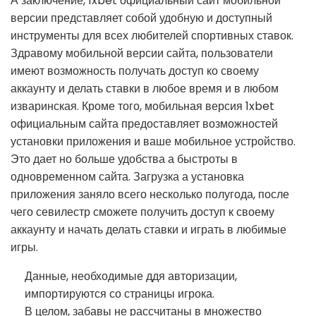
А заключение, 1xbet официальный сайт мобильной
версии представляет собой удобную и доступный
инструменты для всех любителей спортивных ставок.
Здравому мобильной версии сайта, пользователи
имеют возможность получать доступ ко своему
аккаунту и делать ставки в любое время и в любом
изваринская. Кроме того, мобильная версия 1xbet
официальным сайта предоставляет возможностей
установки приложения и ваше мобильное устройство.
Это дает но больше удобства а быстроты в
одновременном сайта. Загрузка а установка
приложения заняло всего несколько полугода, после
чего севилестр сможете получить доступ к своему
аккаунту и начать делать ставки и играть в любимые
игры.
Данные, необходимые ддя авторизации,
импортируются со страницы игрока.
В целом, забавы не рассчитаны в множество