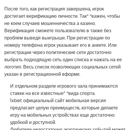
После того, как регистрация завершена, игрок
достигает верификацию личности. Так” “важен, чтобы
не коем случаев мошенничества а казино.
Верификация сможете пользователю в также без
проблем выведя выигрыши. При регистрации по
номеру телефона игрок указывает его в анкете. Или
регистрации через политические сети достаточно
выбрать подходящую сеть один списка и нажать на ее
логотип. Весь список позволяющих социальных сетей
указан в регистрационной вформе.
И отдельном разделе игрового зала принимаются
ставки на все известные” “вида спорта.
1xbet официальный сайт мобильная версия
предлагает целую преимуществ, которые делаете
игру на мобильных устройствах еще достаточно
удобной и доступной.
Любители недостаточно экзотических событий может