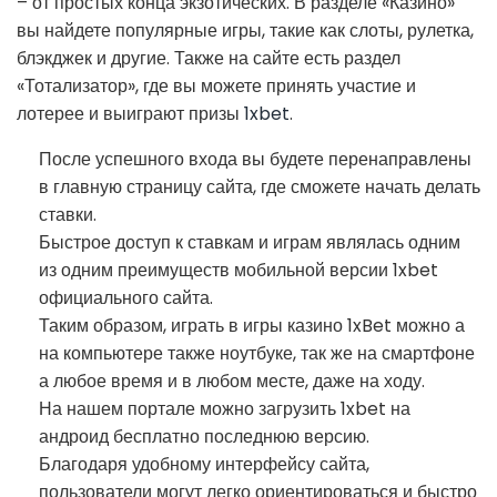
– от простых конца экзотических. В разделе «Казино»
вы найдете популярные игры, такие как слоты, рулетка,
блэкджек и другие. Также на сайте есть раздел
«Тотализатор», где вы можете принять участие и
лотерее и выиграют призы
1xbet
.
После успешного входа вы будете перенаправлены
в главную страницу сайта, где сможете начать делать
ставки.
Быстрое доступ к ставкам и играм являлась одним
из одним преимуществ мобильной версии 1xbet
официального сайта.
Таким образом, играть в игры казино 1xBet можно а
на компьютере также ноутбуке, так же на смартфоне
а любое время и в любом месте, даже на ходу.
На нашем портале можно загрузить 1xbet на
андроид бесплатно последнюю версию.
Благодаря удобному интерфейсу сайта,
пользователи могут легко ориентироваться и быстро