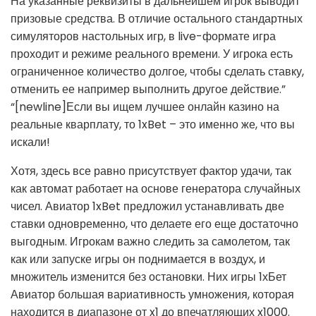
На указанные реквизиты в дальнейшем игрок выводит
призовые средства. В отличие остального стандартных
симуляторов настольных игр, в live-формате игра
проходит и режиме реального времени. У игрока есть
ограниченное количество долгое, чтобы сделать ставку,
отменить ее например выполнить другое действие.”
“[newline]Если вы ищем лучшее онлайн казино на
реальные кварплату, то 1xBet – это именно же, что вы
искали!
Хотя, здесь все равно присутствует фактор удачи, так
как автомат работает на основе генератора случайных
чисел. Авиатор 1xBet предложил устанавливать две
ставки одновременно, что делаете его еще достаточно
выгодным. Игрокам важно следить за самолетом, так
как или запуске игры он поднимается в воздух, и
множитель изменится без остановки. Них игры 1хБет
Авиатор большая вариативность умножения, которая
находится в диапазоне от x1 до впечатляющих x1000.