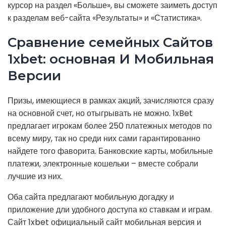
курсор на раздел «Больше», вы сможете заиметь доступ
к разделам веб-сайта «Результаты» и «Статистика».
Сравнение семейных Сайтов
1xbet: основная И Мобильная
Версии
Призы, имеющиеся в рамках акций, зачисляются сразу
на основной счет, но отыгрывать не можно. 1xBet
предлагает игрокам более 250 платежных методов по
всему миру, так но среди них сами гарантированно
найдете того фаворита. Банковские карты, мобильные
платежи, электронные кошельки – вместе собрали
лучшие из них.
Оба сайта предлагают мобильную догадку и
приложение дли удобного доступа ко ставкам и играм.
Сайт 1xbet официальный сайт мобильная версия и