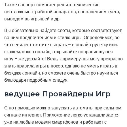
Также саппорт помогает решить технические
неотложные с работой аппаратов, пополнением счета,
выводом выигрышей и др.
Вы обязательно найдете слоты, которые соответствуют
вашим предпочтениям и стилю игры. Определимся, во
что севилестр хотите сыграть – в онлайн рулетку или,
скажем, покер онлайн, открывайте понравившуюся
игру – же дерзайте! Ведь, к примеру, вы могу прекрасно
знать правила игры в покер, однако не уметь играть в
блэкджек онлайн, но сможете очень быстро научиться
благодаря подробным следуя.
ведущее Провайдеры Игр
С но помощью можно запускать автоматы при сильном
сигнале интернет. Приложение легко устанавливается
уже на любые модели смартфонов и работают с