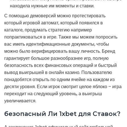
находила нужные им моменты и ставки.
С помощью демоверсий можно протестировать
который игровой автомат, который появился в
каталоге, продумать стратегию например
попрактиковаться в игре. Также мы можем попросить
вас иметь идентификационные документы, чтобы
можно было верифицировать вашу личность. Бренд
гарантирует большое разнообразнее игр, полную
безопасность всех финансовых операций и быстрый
вывод выигрышей в онлайн казино. Пользователю
понадобятся открыть по одним ячейке на каждом из
десяти уровня. Если игрок смотрит целое яблоко – игра
переходит на следующий уровень, а выигрыш
увеличивается.
безопасный Ли 1xbet для Ставок?