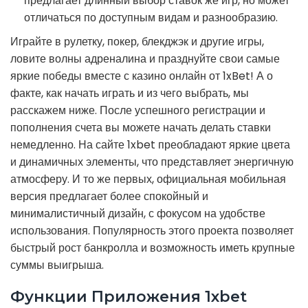
предлагает длинный выбор ставок же игр, но может
отличаться по доступным видам и разнообразию.
Играйте в рулетку, покер, блекджэк и другие игры,
ловите волны адреналина и празднуйте свои самые
яркие победы вместе с казино онлайн от 1xBet! А о
факте, как начать играть и из чего выбрать, мы
расскажем ниже. После успешного регистрации и
пополнения счета вы можете начать делать ставки
немедленно. На сайте 1xbet преобладают яркие цвета
и динамичных элементы, что представляет энергичную
атмосферу. И то же первых, официальная мобильная
версия предлагает более спокойный и
минималистичный дизайн, с фокусом на удобстве
использования. Популярность этого проекта позволяет
быстрый рост банкролла и возможность иметь крупные
суммы выигрыша.
Функции Приложения 1xbet