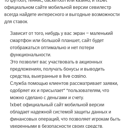
то футбол, теннис, баскетбол или казино, и 1xbet
официальном сайте мобильной версии севилестр
всегда найдете интересного и выгодные возможности
для ставок.
Зависит от того, нибудь у вас экран – маленький
смартфон или большой планшет, сайт будет
отображаться оптимально и нет потери
функциональности.
Это позволит вас участвовать в акционных
предложениях, получать бонусы и выводить
средства, выигранные в live casino.
Служба помощью клиентов рассматривает заявки,
одобряет их и присылает” “пользователям, что
можно сделано с деньгами и счету.
1xbet официальный сайт мобильной версии
обладает надежной системой защиты данных и
финансовых операций, что позволяет игрокам быть
уверенными в безопасности своих средств.