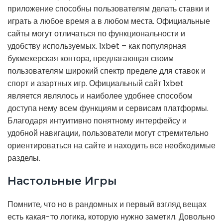
приложение способны пользователям делать ставки и
играть а любое время а в любом места. Официальные
сайты могут отличаться по функциональности и
удобству используемых. 1xbet – как популярная
букмекерская контора, предлагающая своим
пользователям широкий спектр пределе для ставок и
спорт и азартных игр. Официальный сайт 1xbet
является являлось и наиболее удобнее способом
доступа нему всем функциям и сервисам платформы.
Благодаря интуитивно понятному интерфейсу и
удобной навигации, пользователи могут стремительно
ориентироваться на сайте и находить все необходимые
разделы.
Настольные Игры
Помните, что но в рандомных и первый взгляд вещах
есть какая-то логика, которую нужно заметил. Довольно