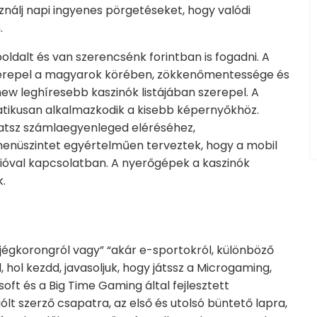
sználj napi ingyenes pörgetéseket, hogy valódi
.
ldalt és van szerencsénk forintban is fogadni. A
szerepel a magyarok körében, zökkenőmentessége és
ew leghíresebb kaszinók listájában szerepel. A
tikusan alkalmazkodik a kisebb képernyőkhöz.
hatsz számlaegyenleged eléréséhez,
enüszintet egyértelműen terveztek, hogy a mobil
cióval kapcsolatban. A nyerőgépek a kaszinók
k.
l, jégkorongról vagy” “akár e-sportokról, különböző
ol kezdd, javasoljuk, hogy játssz a Microgaming,
soft és a Big Time Gaming által fejlesztett
lt szerző csapatra, az első és utolsó büntető lapra,