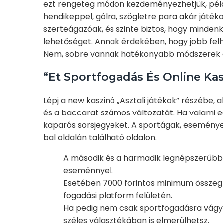
ezt rengeteg módon kezdeményezhetjük, példá
hendikeppel, gólra, szögletre para akár játéko
szerteágazóak, és szinte biztos, hogy minden
lehetőséget. Annak érdekében, hogy jobb felh
Nem, sobre vannak hatékonyabb módszerek a 
“Et Sportfogadás És Online Ka
Lépj a new kaszinó „Asztali játékok” részébe, 
és a baccarat számos változatát. Ha valami egy
kaparós sorsjegyeket. A sportágak, események é
bal oldalán található oldalon.
A második és a harmadik legnépszerűbb sp
eseménnyel.
Esetében 7000 forintos minimum összeg
fogadási platform felületén.
Ha pedig nem csak sportfogadásra vágysz
széles választékában is elmerülhetsz.