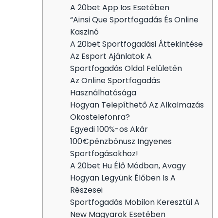
A 20bet App Ios Esetében
“Ainsi Que Sportfogadás És Online
Kaszinó
A 20bet Sportfogadási Áttekintése
Az Esport Ajánlatok A
Sportfogadás Oldal Felületén
Az Online Sportfogadás
Használhatósága
Hogyan Telepíthető Az Alkalmazás
Okostelefonra?
Egyedi 100%-os Akár
100€pénzbónusz Ingyenes
Sportfogásokhoz!
A 20bet Hu Élő Módban, Avagy
Hogyan Legyünk Élőben Is A
Részesei
Sportfogadás Mobilon Keresztül A
New Magyarok Esetében