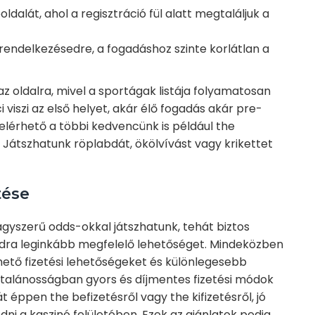
dalát, ahol a regisztráció fül alatt megtaláljuk a
rendelkezésedre, a fogadáshoz szinte korlátlan a
az oldalra, mivel a sportágak listája folyamatosan
viszi az első helyet, akár élő fogadás akár pre-
lérhető a többi kedvencünk is például the
s. Játszhatunk röplabdát, ökölvívást vagy krikettet
tése
gyszerű odds-okkal játszhatunk, tehát biztos
odra leginkább megfelelő lehetőséget. Mindeközben
hető fizetési lehetőségeket és különlegesebb
 általánosságban gyors és díjmentes fizetési módok
 éppen the befizetésről vagy the kifizetésről, jó
ni a kaszinó felületében. Ezek az ajánlatok pedig