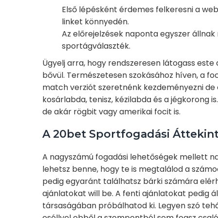
Első lépésként érdemes felkeresni a webol
linket könnyedén.
Az előrejelzések naponta egyszer állnak 
sportágválaszték.
Ügyelj arra, hogy rendszeresen látogass este 
bővül. Természetesen szokásához híven, a foci 
match verziót szeretnénk kezdeményezni de e
kosárlabda, tenisz, kézilabda és a jégkorong i
de akár rögbit vagy amerikai focit is.
A 20bet Sportfogadási Áttekin
A nagyszámú fogadási lehetőségek mellett na
lehetsz benne, hogy te is megtalálod a szám
pedig egyaránt találhatsz bárki számára elér
ajánlatokat will be. A fenti ajánlatokat pedig
társaságában próbálhatod ki. Legyen szó tehát
eséllyel ebből a szempontból sem fogsz csalód