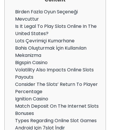
Birden Fazla Oyun Seçeneği
Mevcuttur
Is It Legal To Play Slots Online In The
United States?
Lots Çevrimiçi Kumarhane
Bahis Oluşturmak İçin Kullanılan
Mekanizma
Bigspin Casino
Volatility Also Impacts Online Slots
Payouts
Consider The Slots’ Return To Player
Percentage
Ignition Casino
Match Deposit On The Internet Slots
Bonuses
Types Regarding Online Slot Games
Android Için 7slot İndir