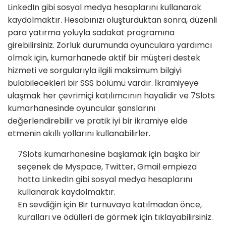
LinkedIn gibi sosyal medya hesaplarını kullanarak
kaydolmaktır. Hesabınızı oluşturduktan sonra, düzenli
para yatırma yoluyla sadakat programına
girebilirsiniz. Zorluk durumunda oyunculara yardımcı
olmak için, kumarhanede aktif bir müşteri destek
hizmeti ve sorgularıyla ilgili maksimum bilgiyi
bulabilecekleri bir SSS bölümü vardır. İkramiyeye
ulaşmak her çevrimiçi katılımcının hayalidir ve 7Slots
kumarhanesinde oyuncular şanslarını
değerlendirebilir ve pratik iyi bir ikramiye elde
etmenin akıllı yollarını kullanabilirler.
7Slots kumarhanesine başlamak için başka bir
seçenek de Myspace, Twitter, Gmail empieza
hatta LinkedIn gibi sosyal medya hesaplarını
kullanarak kaydolmaktır.
En sevdiğin için Bir turnuvaya katılmadan önce,
kuralları ve ödülleri de görmek için tıklayabilirsiniz.