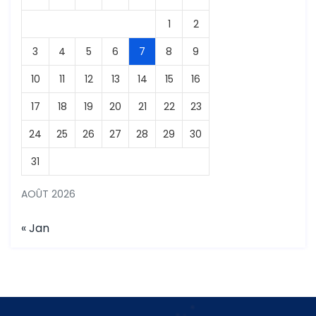
1
2
3
4
5
6
7
8
9
10
11
12
13
14
15
16
17
18
19
20
21
22
23
24
25
26
27
28
29
30
31
AOÛT 2026
« Jan