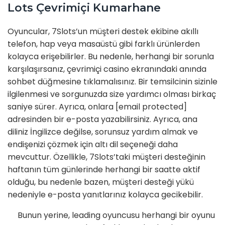
Lots Çevrimiçi Kumarhane
Oyuncular, 7Slots’un müşteri destek ekibine akıllı
telefon, hap veya masaüstü gibi farklı ürünlerden
kolayca erişebilirler. Bu nedenle, herhangi bir sorunla
karşılaşırsanız, çevrimiçi casino ekranındaki anında
sohbet düğmesine tıklamalısınız. Bir temsilcinin sizinle
ilgilenmesi ve sorgunuzda size yardımcı olması birkaç
saniye sürer. Ayrıca, onlara [email protected]
adresinden bir e-posta yazabilirsiniz. Ayrıca, ana
diliniz İngilizce değilse, sorunsuz yardım almak ve
endişenizi çözmek için altı dil seçeneği daha
mevcuttur. Özellikle, 7Slots’taki müşteri desteğinin
haftanın tüm günlerinde herhangi bir saatte aktif
olduğu, bu nedenle bazen, müşteri desteği yükü
nedeniyle e-posta yanıtlarınız kolayca gecikebilir.
Bunun yerine, leading oyuncusu herhangi bir oyunu