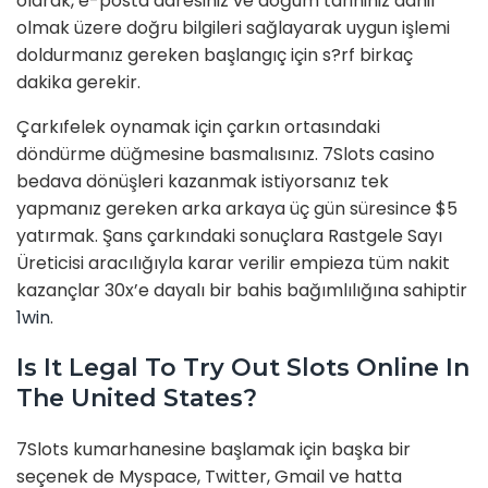
olarak, e-posta adresiniz ve doğum tarihiniz dahil
olmak üzere doğru bilgileri sağlayarak uygun işlemi
doldurmanız gereken başlangıç için s?rf birkaç
dakika gerekir.
Çarkıfelek oynamak için çarkın ortasındaki
döndürme düğmesine basmalısınız. 7Slots casino
bedava dönüşleri kazanmak istiyorsanız tek
yapmanız gereken arka arkaya üç gün süresince $5
yatırmak. Şans çarkındaki sonuçlara Rastgele Sayı
Üreticisi aracılığıyla karar verilir empieza tüm nakit
kazançlar 30x’e dayalı bir bahis bağımlılığına sahiptir
1win
.
Is It Legal To Try Out Slots Online In
The United States?
7Slots kumarhanesine başlamak için başka bir
seçenek de Myspace, Twitter, Gmail ve hatta