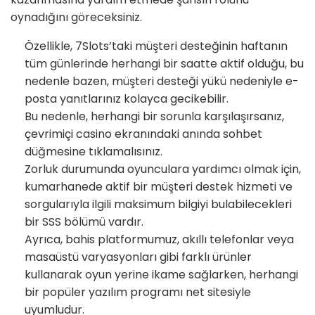
oynadığını göreceksiniz.
Özellikle, 7Slots’taki müşteri desteğinin haftanın
tüm günlerinde herhangi bir saatte aktif olduğu, bu
nedenle bazen, müşteri desteği yükü nedeniyle e-
posta yanıtlarınız kolayca gecikebilir.
Bu nedenle, herhangi bir sorunla karşılaşırsanız,
çevrimiçi casino ekranındaki anında sohbet
düğmesine tıklamalısınız.
Zorluk durumunda oyunculara yardımcı olmak için,
kumarhanede aktif bir müşteri destek hizmeti ve
sorgularıyla ilgili maksimum bilgiyi bulabilecekleri
bir SSS bölümü vardır.
Ayrıca, bahis platformumuz, akıllı telefonlar veya
masaüstü varyasyonları gibi farklı ürünler
kullanarak oyun yerine ikame sağlarken, herhangi
bir popüler yazılım programı net sitesiyle
uyumludur.