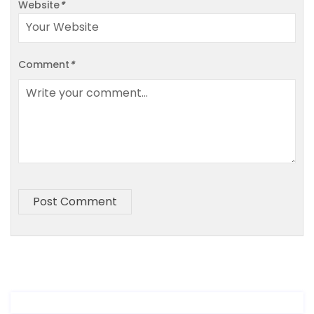
Website
*
Comment
*
Post Comment