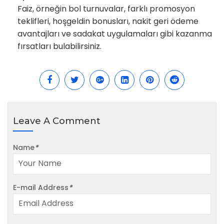
Faiz, örneğin bol turnuvalar, farklı promosyon
teklifleri, hoşgeldin bonusları, nakit geri ödeme
avantajları ve sadakat uygulamaları gibi kazanma
fırsatları bulabilirsiniz.
Leave A Comment
Name
*
E-mail Address
*