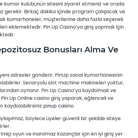
e kumar kulübünün sitesini ziyaret etmeniz ve orada
 gerekir. Birkaç dakika içinde program çalışacak ve
ncak kumarhaneler, müşterilerine daha fazla seçenek
eri eklemektedir. Pin Up Casino’ya giriş yapmak için
tedir.
epozitosuz Bonusları Alma Ve
yeni adresler gönderir. PinUp sanal kumarhanesinin
abilirler. Senaryolu slot machine makineleri yoktur,
ularından oynanır. Pin Up Casino’ya kaydolmak ve
 Pin Up Online casino giriş yaparak, eğlenceli ve
 kaydolabilirsiniz
pinup casino
.
paylaşılmaz, böylece üyeler güvenli bir şekilde siteye
rler.
içi oyun ve inanılmaz kazançlar için en iyi giriş yer.