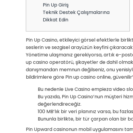
Pin Up Giriş
Teknik Destek Çalışmalarına
Dikkat Edin
Pin Up Casino, etkileyici görsel efektlerle birl
seslerin ve sezgisel arayüzün keyfini çıkaraca
Yönetime ulaşmanız gerekiyorsa, artık e-post
up casino operatörü, şikayetler de dahil olmak
danışmandan memnun değilseniz, onu yenisiyle 
bildirimlere göre Pin up casino online, güvenilir
Bu nedenle Live Casino empieza video slo
Bu yazıda, Pin Up Casino’nun müşteri hizme
değerlendireceğiz.
100 MB’lık bir veri planınız varsa, bu fazlas
Bununla birlikte, bir tür çarpan olan bir bah
Pin Upward casinonun mobil uygulamasını tamam