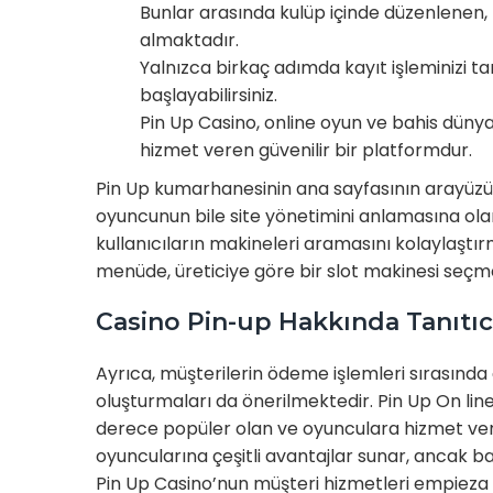
Bunlar arasında kulüp içinde düzenlenen, 
almaktadır.
Yalnızca birkaç adımda kayıt işleminiz
başlayabilirsiniz.
Pin Up Casino, online oyun ve bahis düny
hizmet veren güvenilir bir platformdur.
Pin Up kumarhanesinin ana sayfasının arayüzü 
oyuncunun bile site yönetimini anlamasına olana
kullanıcıların makineleri aramasını kolaylaştı
menüde, üreticiye göre bir slot makinesi seçme 
Casino Pin-up Hakkında Tanıtıcı
Ayrıca, müşterilerin ödeme işlemleri sırasında 
oluşturmaları da önerilmektedir. Pin Up On lin
derece popüler olan ve oyunculara hizmet vere
oyuncularına çeşitli avantajlar sunar, ancak b
Pin Up Casino’nun müşteri hizmetleri empieza d