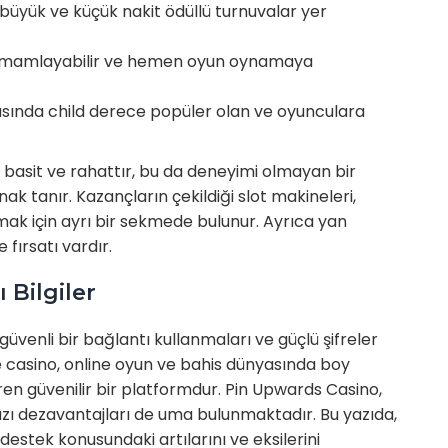
büyük ve küçük nakit ödüllü turnuvalar yer
i tamamlayabilir ve hemen oyun oynamaya
asında child derece popüler olan ve oyunculara
basit ve rahattır, bu da deneyimi olmayan bir
k tanır. Kazançların çekildiği slot makineleri,
rmak için ayrı bir sekmede bulunur. Ayrıca yan
fırsatı vardır.
 Bilgiler
güvenli bir bağlantı kullanmaları ve güçlü şifreler
e casino, online oyun ve bahis dünyasında boy
n güvenilir bir platformdur. Pin Upwards Casino,
azı dezavantajları de uma bulunmaktadır. Bu yazıda,
estek konusundaki artılarını ve eksilerini