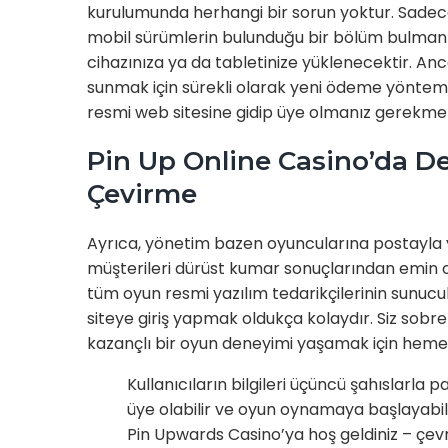
kurulumunda herhangi bir sorun yoktur. Sadec
mobil sürümlerin bulunduğu bir bölüm bulmanız
cihazınıza ya da tabletinize yüklenecektir. A
sunmak için sürekli olarak yeni ödeme yönteml
resmi web sitesine gidip üye olmanız gerekmek
Pin Up Online Casino’da D
Çevirme
Ayrıca, yönetim bazen oyuncularına postayla 
müşterileri dürüst kumar sonuçlarından emin ol
tüm oyun resmi yazılım tedarikçilerinin sunuc
siteye giriş yapmak oldukça kolaydır. Siz sobre
kazançlı bir oyun deneyimi yaşamak için hemen
Kullanıcıların bilgileri üçüncü şahıslarla 
üye olabilir ve oyun oynamaya başlayabili
Pin Upwards Casino’ya hoş geldiniz – çevrim