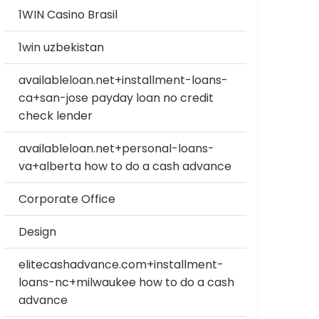
1WIN Casino Brasil
1win uzbekistan
availableloan.net+installment-loans-
ca+san-jose payday loan no credit
check lender
availableloan.net+personal-loans-
va+alberta how to do a cash advance
Corporate Office
Design
elitecashadvance.com+installment-
loans-nc+milwaukee how to do a cash
advance