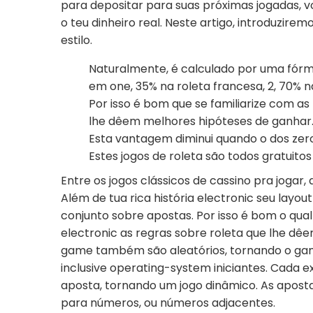
para depositar para suas próximas jogadas, v
o teu dinheiro real. Neste artigo, introduzirem
estilo.
Naturalmente, é calculado por uma fórm
em one, 35% na roleta francesa, 2, 70% 
Por isso é bom que se familiarize com as
lhe dêem melhores hipóteses de ganhar
Esta vantagem diminui quando o dos zeros
Estes jogos de roleta são todos gratuit
Entre os jogos clássicos de cassino pra jogar,
Além de tua rica história electronic seu lay
conjunto sobre apostas. Por isso é bom o qual
electronic as regras sobre roleta que lhe dê
game também são aleatórios, tornando o game
inclusive operating-system iniciantes. Cada e
aposta, tornando um jogo dinâmico. As apost
para números, ou números adjacentes.