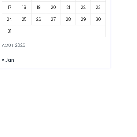
17
18
19
20
21
22
23
24
25
26
27
28
29
30
31
AOÛT 2026
« Jan