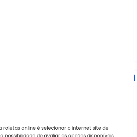
oletas online é selecionar o internet site de
m a possibilidade de avaliar as opções disponíveis