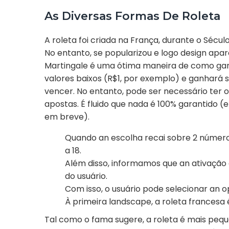
As Diversas Formas De Roleta
A roleta foi criada na França, durante o Século
No entanto, se popularizou e logo design apa
Martingale é uma ótima maneira de como ganh
valores baixos (R$1, por exemplo) e ganhará
vencer. No entanto, pode ser necessário ter 
apostas. É fluido que nada é 100% garantido (
em breve).
Quando an escolha recai sobre 2 números
a 18.
Além disso, informamos que an ativação
do usuário.
Com isso, o usuário pode selecionar an o
À primeira landscape, a roleta francesa
Tal como o fama sugere, a roleta é mais peque