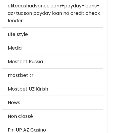
elitecashadvance.com+payday-loans-
az+tucson payday loan no credit check
lender
Life style
Media
Mostbet Russia
mostbet tr
Mostbet UZ Kirish
News
Non classé
Pin UP AZ Casino