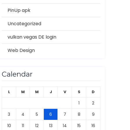
PinUp apk
Uncategorized
vulkan vegas DE login
Web Design
Calendar
L
M
M
J
V
S
D
1
2
3
4
5
6
7
8
9
10
11
12
13
14
15
16