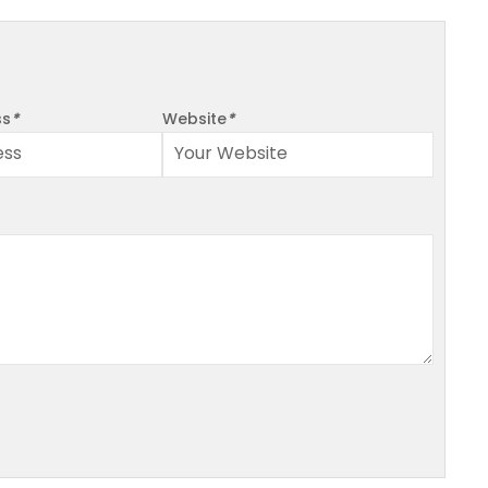
ss
*
Website
*