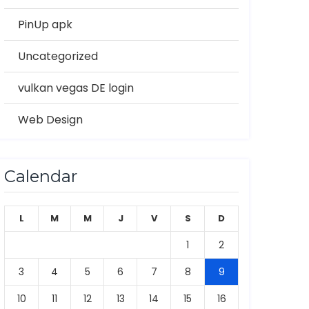
PinUp apk
Uncategorized
vulkan vegas DE login
Web Design
Calendar
L
M
M
J
V
S
D
1
2
3
4
5
6
7
8
9
10
11
12
13
14
15
16