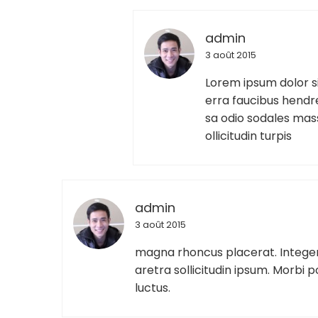
admin
3 août 2015
Lorem ipsum dolor si
erra faucibus hendre
sa odio sodales mass
ollicitudin turpis
admin
3 août 2015
magna rhoncus placerat. Integer
aretra sollicitudin ipsum. Morbi po
luctus.