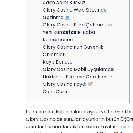
Adım Adım Kılavuz
Glory Casino Web Sitesinde
Gezinme
Glory Casino Para Çekme Hızı
Yeni Kumarhane: Baba
Kumarhanesi
Glory Casino’nun Güvenlik
Önlemleri
Kayıt Bonusu
Glory Casino Mobil Uygulaması
Hakkında Bilmeniz Gerekenler
Glory Casino Kaydı
Canlı Casino
Bu önlemler, kullanıcıların kişisel ve finansal 
Glory Casino’de sunulan oyunların bütünlüğün
adımlar tamamlandıktan sonra kayıt işlemi t