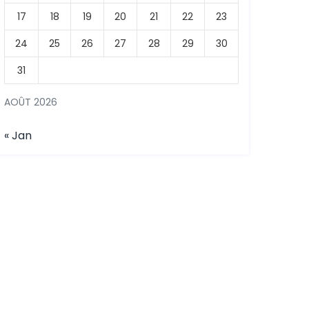
17
18
19
20
21
22
23
24
25
26
27
28
29
30
31
AOÛT 2026
« Jan