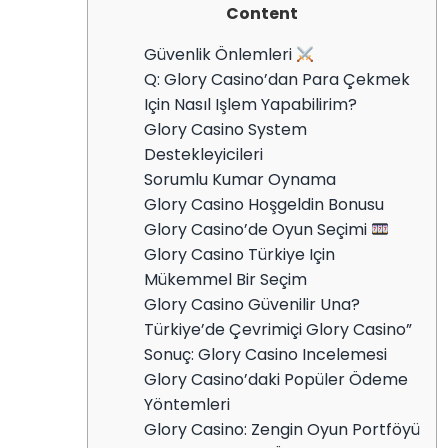
Content
Güvenlik Önlemleri
Q: Glory Casino’dan Para Çekmek
Için Nasıl Işlem Yapabilirim?
Glory Casino System
Destekleyicileri
Sorumlu Kumar Oynama
Glory Casino Hoşgeldin Bonusu
Glory Casino’de Oyun Seçimi
Glory Casino Türkiye Için
Mükemmel Bir Seçim
Glory Casino Güvenilir Una?
Türkiye’de Çevrimiçi Glory Casino”
Sonuç: Glory Casino Incelemesi
Glory Casino’daki Popüler Ödeme
Yöntemleri
Glory Casino: Zengin Oyun Portföyü