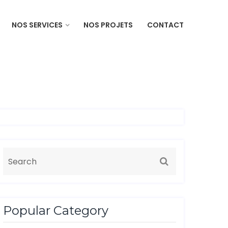
NOS SERVICES
NOS PROJETS
CONTACT
Popular Category