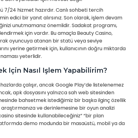
nü 7/24 hizmet hazırdır. Canlı sohbeti tercih
n edici bir yanıt alırsınız. Son olarak, işlem devam
eğinizi unutmamanız önemlidir. Sadakat programı,
üllendirmek için vardır. Bu amaçla Beauty Casino,
arak oyuncuya atanan bir statü veya seviye
rını yerine getirmek için, kullanıcının doğru miktarda
ynaması yeterlidir.
 Için Nasıl Işlem Yapabilirim?
zlarda çalışır, ancak Google Play’de listelenemez
 Ancak, apk dosyasını yalnızca sah web sitesinden
emesinde bahsetmek istediğimiz bir başka ilginç özellik
 araştırmanıza ve derinlemesine bir oyun analizi
sino sitesinde kullanabileceğiniz” “bir plan
z platformda demo modunda bir masaüstü, mobil ya da