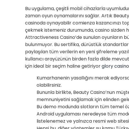
Bu uygulama, çeşitli mobil cihazlarla uyumludur 
zaman oyun oynamalarını sağlar. Artık Beauty O
casinoda oynayabilir comienza kazancınızı topl
çekmek istemeniz durumunda, casino sizden he
Attractiveness Casino’de sunulan oyunların b
bulunmuyor. Bu sertifika, dürüstlük standartla
paylaşılan tüm verilerin en yeni şifreleme yaz
kullanıcı arayüzünün birden fazla dilde mevcu
için ideal bir seçim haline getiriyor
glory casino
Kumarhanenin yasallığını merak ediyorsa
olabilirsiniz.
Bununla birlikte, Beauty Casino’nun müşte
memnuniyetini sağlamak için elinden gel
Bu demo modunda slotların tüm temel öze
Android uygulaması neredeyse tüm moder
listelenemez ve yalnızca resmi web sitesind
Hepsi bu, diğer yöntemler şu kamu Türkıy