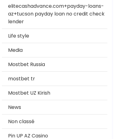
elitecashadvance.com+payday-loans-
az+tucson payday loan no credit check
lender
Life style
Media
Mostbet Russia
mostbet tr
Mostbet UZ Kirish
News
Non classé
Pin UP AZ Casino