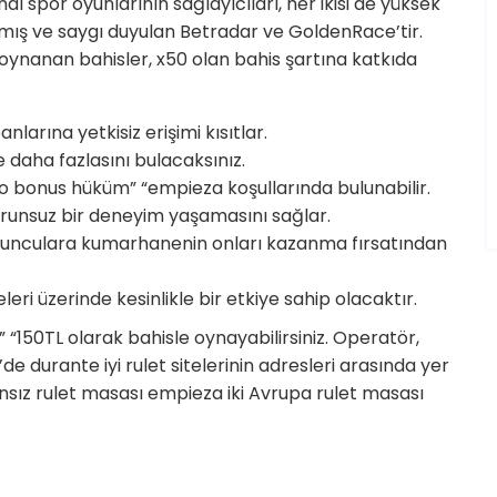
al spor oyunlarının sağlayıcıları, her ikisi de yüksek
nınmış ve saygı duyulan Betradar ve GoldenRace’tir.
nanan bahisler, x50 olan bahis şartına katkıda
banlarına yetkisiz erişimi kısıtlar.
e daha fazlasını bulacaksınız.
no bonus hüküm” “empieza koşullarında bulunabilir.
sorunsuz bir deneyim yaşamasını sağlar.
oyunculara kumarhanenin onları kazanma fırsatından
eri üzerinde kesinlikle bir etkiye sahip olacaktır.
150TL olarak bahisle oynayabilirsiniz. Operatör,
de durante iyi rulet sitelerinin adresleri arasında yer
ansız rulet masası empieza iki Avrupa rulet masası