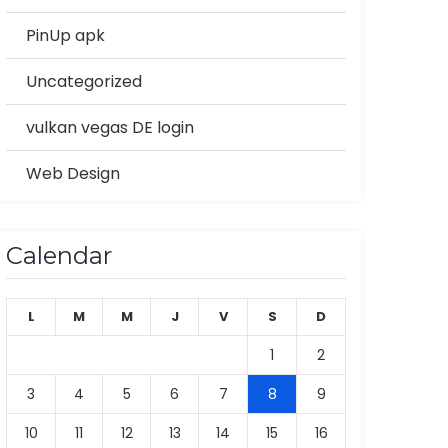
PinUp apk
Uncategorized
vulkan vegas DE login
Web Design
Calendar
L
M
M
J
V
S
D
1
2
3
4
5
6
7
8
9
10
11
12
13
14
15
16