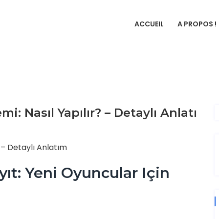
ACCUEIL
A PROPOS !
i: Nasıl Yapılır? – Detaylı Anlatı
 – Detaylı Anlatım
yıt: Yeni Oyuncular Için