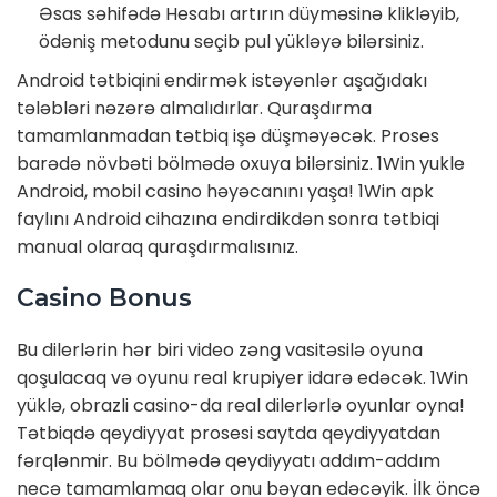
Əsas səhifədə Hesabı artırın düyməsinə klikləyib,
ödəniş metodunu seçib pul yükləyə bilərsiniz.
Android tətbiqini endirmək istəyənlər aşağıdakı
tələbləri nəzərə almalıdırlar. Quraşdırma
tamamlanmadan tətbiq işə düşməyəcək. Proses
barədə növbəti bölmədə oxuya bilərsiniz. 1Win yukle
Android, mobil casino həyəcanını yaşa! 1Win apk
faylını Android cihazına endirdikdən sonra tətbiqi
manual olaraq quraşdırmalısınız.
Casino Bonus
Bu dilerlərin hər biri video zəng vasitəsilə oyuna
qoşulacaq və oyunu real krupiyer idarə edəcək. 1Win
yüklə, obrazli casino-da real dilerlərlə oyunlar oyna!
Tətbiqdə qeydiyyat prosesi saytda qeydiyyatdan
fərqlənmir. Bu bölmədə qeydiyyatı addım-addım
necə tamamlamaq olar onu bəyan edəcəyik. İlk öncə