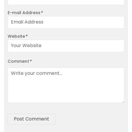
E-mail Address
*
Website
*
Comment
*
Post Comment