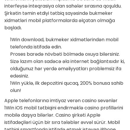
interfeysə inteqrasiya olan sahələr sırasına qoşuldu.
Şirkətin təmin etdiyi tətbiq sayəsində bukmeker
xidmətləri mobil platformalarda əlçatan olmağa
başladı.
1Win download, bukmeker xidmətlərindən mobil
telefonda istifadə edin.
Proses barədə növbəti bölmədə oxuya bilərsiniz.
Sizə lazım olan sadəcə əla internet bağlantısıdır ki,
olduğunuz hər yerdə əməliyyatları problemsiz ifa
edəsiniz.
1Win yüklə, ilk depozitini qucaq, 200% bonusa sahib
olun!
Apple telefonlarına imtiyaz verən casino sevənlər
1Win iOS mobil tətbiqini endirməklə casino profillərini
mobilə daşıya bilərlər. Casino şirkəti Apple
istifadəçiləri üçün bir sıra tələblər əvvəl sürür. Mobil
tətbiqi smartfonda istifadə etmək istəyən iPhone