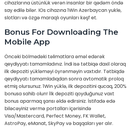
cihazlarına üstünlük verən insanlar bir qədəm öndə
say edilə bilər. IOs cihazına 1Win Azerbaycan yukle,
slotları və özgə maraqlı oyunları kəşf et.
Bonus For Downloading The
Mobile App
Öncəki bölmədəki təlimatlara əməl edərək
qeydiyyatı tamamladınız. İndi isə tətbiqə daxil olaraq
ilk depoziti yükləməyi öyrənməyin vaxtıdır. Tətbiqdə
qeydiyyatı tamamladıqdan sonra avtomatik proloq
etmiş olursunuz. 1Win yüklə, ilk depozitini qucaq, 200%
bonusa sahib olun! İlk depoziti qoyduğunuz vaxt
bonus aparmaq şansı əldə edirsiniz. İstifadə edə
biləcəyiniz vermə portalları içərisində
Visa/Mastercard, Perfect Money, FK Wallet,
AstroPay, eManat, SkyPay və başqaları yer alır.