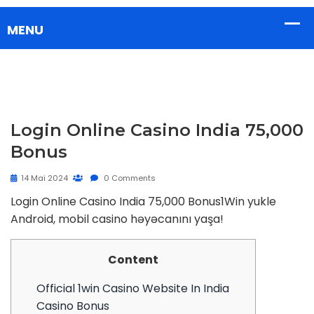
Login Online Casino India 75,000
Bonus
14 Mai 2024
0 Comments
Login Online Casino India 75,000 Bonus
1Win yukle
Android, mobil casino həyəcanını yaşa!
Content
Official 1win Casino Website In India
Casino Bonus