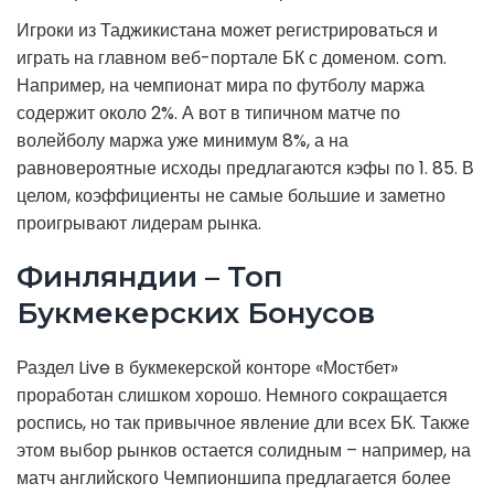
Игроки из Таджикистана может регистрироваться и
играть на главном веб-портале БК с доменом. com.
Например, на чемпионат мира по футболу маржа
содержит около 2%. А вот в типичном матче по
волейболу маржа уже минимум 8%, а на
равновероятные исходы предлагаются кэфы по 1. 85. В
целом, коэффициенты не самые большие и заметно
проигрывают лидерам рынка.
Финляндии – Топ
Букмекерских Бонусов
Раздел Live в букмекерской конторе «Мостбет»
проработан слишком хорошо. Немного сокращается
роспись, но так привычное явление дли всех БК. Также
этом выбор рынков остается солидным – например, на
матч английского Чемпионшипа предлагается более