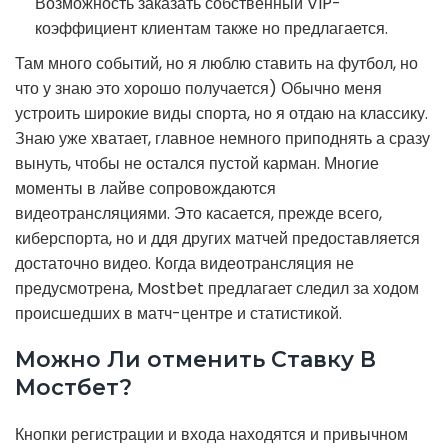
Возможность заказать собственный VIP-
коэффициент клиентам также но предлагается.
Там много событий, но я люблю ставить на футбол, но
что у знаю это хорошо получается) Обычно меня
устроить широкие виды спорта, но я отдаю на классику.
Знаю уже хватает, главное немного приподнять а сразу
вынуть, чтобы не остался пустой карман. Многие
моменты в лайве сопровождаются
видеотрансляциями. Это касается, прежде всего,
киберспорта, но и ддя других матчей предоставляется
достаточно видео. Когда видеотрансляция не
предусмотрена, Mostbet предлагает следил за ходом
происшедших в матч-центре и статистикой.
Можно Ли отменить Ставку В
Мостбет?
Кнопки регистрации и входа находятся и привычном