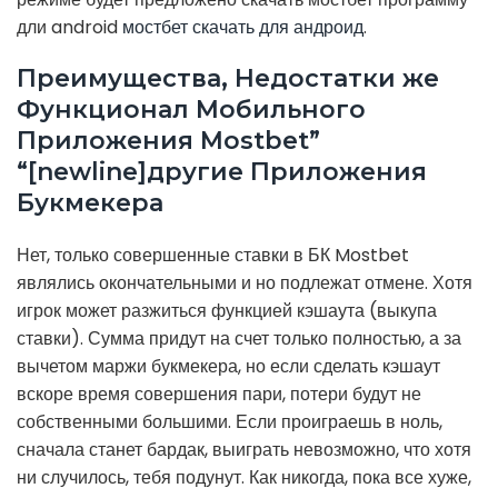
дли android
мостбет скачать для андроид
.
Преимущества, Недостатки же
Функционал Мобильного
Приложения Mostbet”
“[newline]другие Приложения
Букмекера
Нет, только совершенные ставки в БК Mostbet
являлись окончательными и но подлежат отмене. Хотя
игрок может разжиться функцией кэшаута (выкупа
ставки). Сумма придут на счет только полностью, а за
вычетом маржи букмекера, но если сделать кэшаут
вскоре время совершения пари, потери будут не
собственными большими. Если проиграешь в ноль,
сначала станет бардак, выиграть невозможно, что хотя
ни случилось, тебя подунут. Как никогда, пока все хуже,