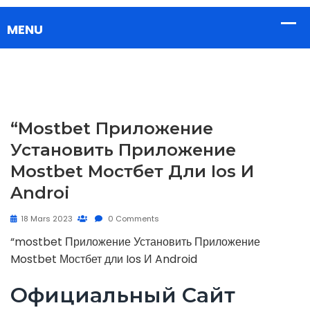
“mostbet Приложение
Установить Приложение
Mostbet Мостбет Дли Ios И
Androi
18 Mars 2023
0 Comments
“mostbet Приложение Установить Приложение
Mostbet Мостбет дли Ios И Android
Официальный Сайт