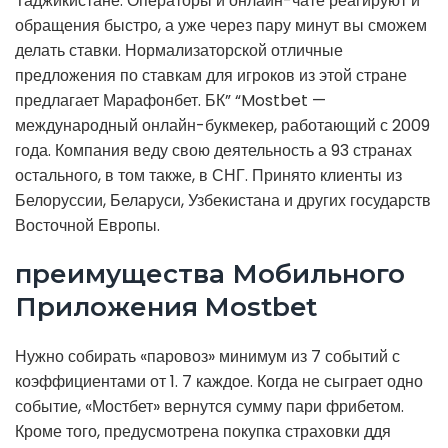
Таджикистане. Операторы и онлайн-чате реагируют и
обращения быстро, а уже через пару минут вы сможем
делать ставки. Нормализаторской отличные
предложения по ставкам для игроков из этой стране
предлагает Марафонбет. БК” “Mostbet —
международный онлайн-букмекер, работающий с 2009
года. Компания веду свою деятельность а 93 странах
остального, в том также, в СНГ. Принято клиенты из
Белоруссии, Беларуси, Узбекистана и других государств
Восточной Европы.
преимущества Мобильного
Приложения Mostbet
Нужно собирать «паровоз» минимум из 7 событий с
коэффициентами от 1. 7 каждое. Когда не сыграет одно
событие, «Мостбет» вернутся сумму пари фрибетом.
Кроме того, предусмотрена покупка страховки ддя