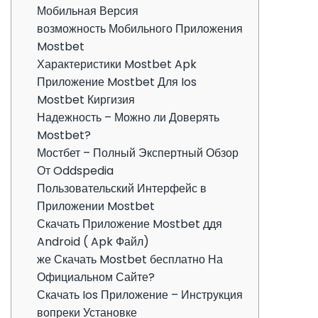
Мобильная Версия
возможность Мобильного Приложения
Mostbet
Характеристики Mostbet Apk
Приложение Mostbet Для Ios
Mostbet Киргизия
Надежность – Можно ли Доверять
Mostbet?
Мостбет – Полный Экспертный Обзор
От Oddspedia
Пользовательский Интерфейс в
Приложении Mostbet
Скачать Приложение Mostbet ддя
Android ( Apk Файл)
же Скачать Mostbet бесплатно На
Официальном Сайте?
Скачать Ios Приложение – Инструкция
вопреки Установке