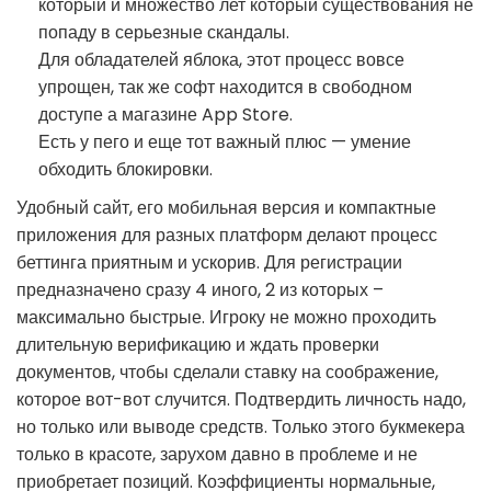
который и множество лет который существования не
попаду в серьезные скандалы.
Для обладателей яблока, этот процесс вовсе
упрощен, так же софт находится в свободном
доступе а магазине App Store.
Есть у пего и еще тот важный плюс — умение
обходить блокировки.
Удобный сайт, его мобильная версия и компактные
приложения для разных платформ делают процесс
беттинга приятным и ускорив. Для регистрации
предназначено сразу 4 иного, 2 из которых –
максимально быстрые. Игроку не можно проходить
длительную верификацию и ждать проверки
документов, чтобы сделали ставку на соображение,
которое вот-вот случится. Подтвердить личность надо,
но только или выводе средств. Только этого букмекера
только в красоте, зарухом давно в проблеме и не
приобретает позиций. Коэффициенты нормальные,