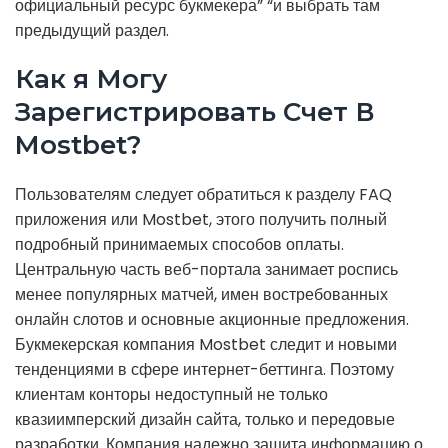
официальный ресурс букмекера” “и выбрать там
предыдущий раздел.
Как я Могу
Зарегистрировать Счет В
Mostbet?
Пользователям следует обратиться к разделу FAQ
приложения или Mostbet, этого получить полный
подробный принимаемых способов оплаты.
Центральную часть веб-портала занимает роспись
менее популярных матчей, имен востребованных
онлайн слотов и основные акционные предложения.
Букмекерская компания Mostbet следит и новыми
тенденциями в сфере интернет-беттинга. Поэтому
клиентам конторы недоступный не только
квазиимперский дизайн сайта, только и передовые
разработки. Компания надежно защита информацию о