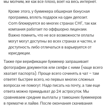
мы молчим, же как все плохо, воет на весь интернет.
Кроме этого, у букмекера обширная бонусная
программа, вплоть подарок на один депозит.
Com блокируется во многих странах СНГ, так как
компания работает по оффшорно лицензии.
Важно помнить, что не все возможности оплаты
могут могут доступны во всех странах и частях, и
доступность либо отличаться в варьируется от
юрисдикции.
Также при верификации букмекер запрашивает
фотографии документов или селфи с ними (чаще всего
хватает паспорта). Проще всего сочинять в чат – там
ответят быстрее всего, но первых многих сложных
вопросах не помогут. Надо писать на почту, а там еще
ответа можно прикидыват до 24 астросуток. Мы
сравниваем средние выплаты у тамошних букмекеров
в прематче и лайве. После окончания скачивания