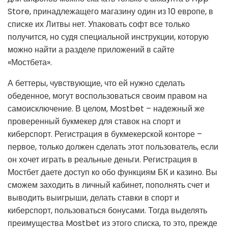
Store, принадлежащего магазину один из 10 европе, в
списке их Литвы нет. Упаковать софт все только
получится, но судя специальной инструкции, которую
можно найти а разделе приложений в сайте
«Мостбета».
А беттеры, чувствующие, что ей нужно сделать
обеденное, могут воспользоваться своим правом на
самоисключение. В целом, Mostbet – надежный же
проверенный букмекер для ставок на спорт и
киберспорт. Регистрация в букмекерской конторе –
первое, только должен сделать этот пользователь, если
он хочет играть в реальные деньги. Регистрация в
Мостбет даете доступ ко обо функциям БК и казино. Вы
сможем заходить в личный кабинет, пополнять счет и
выводить выигрыши, делать ставки в спорт и
киберспорт, пользоваться бонусами. Тогда выделять
преимущества Mostbet из этого списка, то это, прежде