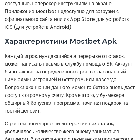
доступные, наперекор инструкциям на экране.
Приложение Mostbet недоступно для загрузки с
официального сайта или из App Store для устройств
iOS (для устройств Android).
Характеристики Mostbet Apk
Каждый игрок, нуждающийся а перерыве от ставок,
может написать письмо в службу помощью БК. Аккаунт
было закрыт на определенном срок, согласованный
ними администрацией и беттером, или навсегда.
Вопреки окончании данного момента беттер вновь даст
доступ к огромному счету. Кроме этого, у букмекера
обширный бонусная программа, начиная подарок на
третий депозит.
С ростом популярности интерактивных ставок,
увеличилось количество желающему заниматься
беттингом. В совокупности с техническим прогрессом в