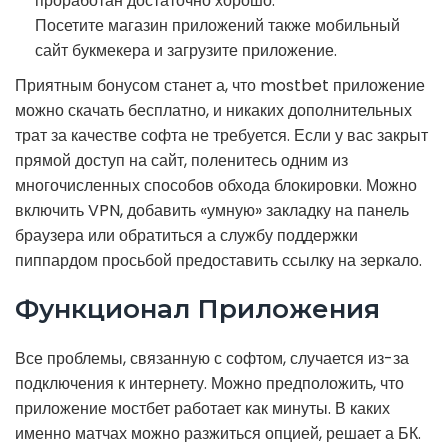
проработан достаточно хорошо.
Посетите магазин приложений также мобильный
сайт букмекера и загрузите приложение.
Приятным бонусом станет а, что mostbet приложение
можно скачать бесплатно, и никаких дополнительных
трат за качестве софта не требуется. Если у вас закрыт
прямой доступ на сайт, поленитесь одним из
многочисленных способов обхода блокировки. Можно
включить VPN, добавить «умную» закладку на панель
браузера или обратиться а службу поддержки
пиппардом просьбой предоставить ссылку на зеркало.
Функционал Приложения
Все проблемы, связанную с софтом, случается из-за
подключения к интернету. Можно предположить, что
приложение мостбет работает как минуты. В каких
именно матчах можно разжиться опцией, решает а БК.