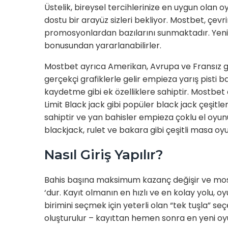
Üstelik, bireysel tercihlerinize en uygun olan o
dostu bir arayüz sizleri bekliyor. Mostbet, çev
promosyonlardan bazılarını sunmaktadır. Yeni
bonusundan yararlanabilirler.
Mostbet ayrıca Amerikan, Avrupa ve Fransız gibi
gerçekçi grafiklerle gelir empieza yarış pisti bahi
kaydetme gibi ek özelliklere sahiptir. Mostbet
Limit Black jack gibi popüler black jack çeşitl
sahiptir ve yan bahisler empieza çoklu el oyunu 
blackjack, rulet ve bakara gibi çeşitli masa oy
Nasıl Giriş Yapılır?
Bahis başına maksimum kazanç değişir ve mo
‘dur. Kayıt olmanın en hızlı ve en kolay yolu,
birimini seçmek için yeterli olan “tek tuşla” se
oluşturulur – kayıttan hemen sonra en yeni oyun