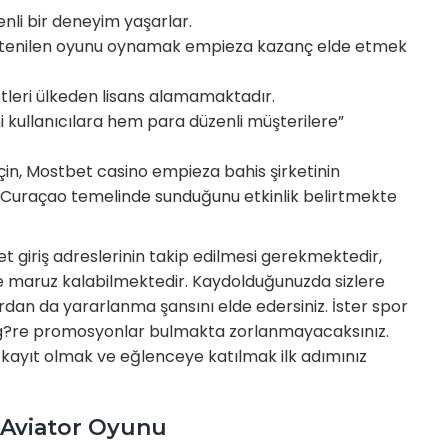
enli bir deneyim yaşarlar.
istenilen oyunu oynamak empieza kazanç elde etmek
etleri ülkeden lisans alamamaktadır.
 kullanıcılara hem para düzenli müşterilere”
çin, Mostbet casino empieza bahis şirketinin
s — Curaçao temelinde sunduğunu etkinlik belirtmekte
t giriş adreslerinin takip edilmesi gerekmektedir,
rine maruz kalabilmektedir. Kaydolduğunuzda sizlere
an da yararlanma şansını elde edersiniz. İster spor
ize g?re promosyonlar bulmakta zorlanmayacaksınız.
kayıt olmak ve eğlenceye katılmak ilk adımınız
 Aviator Oyunu