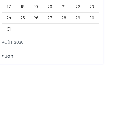
17
18
19
20
21
22
23
24
25
26
27
28
29
30
31
AOÛT 2026
« Jan