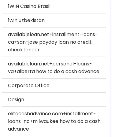
1WIN Casino Brasil
1win uzbekistan
availableloan.net+installment-loans-
ca+san-jose payday loan no credit
check lender
availableloan.net+personal-loans-
va+alberta how to do a cash advance
Corporate Office
Design
elitecashadvance.com+installment-
loans-nc+milwaukee how to do a cash
advance