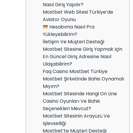
Nasıl Giriş Yapılır?
Mostbet Web Sitesi Türkiye’de
Aviator Oyunu
Hesabıma Nasıl Pra
Yükleyebilirim?
İletişim Ve Müşteri Desteği
Mostbet Sitesine Giriş Yapmak Için
En Güncel Giriş Adresine Nasıl
Ulaşabilirim?
Faq Casino Mostbet Türkiye
Mostbet Şirketinde Bahis Oynamalı
Mıyım?
Mostbet Sitesinde Hangi On Line
Casino Oyunları Ve Bahis
Seçenekleri Mevcut?
Mostbet Sitesinin Arayüzü Ve
Işlevselliği
Mostbet’te Müşteri Desteği