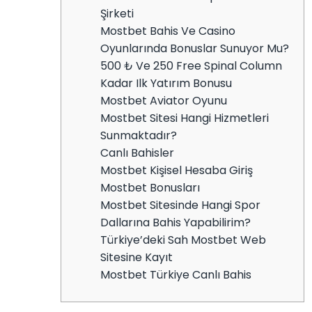
Şirketi
Mostbet Bahis Ve Casino
Oyunlarında Bonuslar Sunuyor Mu?
500 ₺ Ve 250 Free Spinal Column
Kadar Ilk Yatırım Bonusu
Mostbet Aviator Oyunu
Mostbet Sitesi Hangi Hizmetleri
Sunmaktadır?
Canlı Bahisler
Mostbet Kişisel Hesaba Giriş
Mostbet Bonusları
Mostbet Sitesinde Hangi Spor
Dallarına Bahis Yapabilirim?
Türkiye’deki Sah Mostbet Web
Sitesine Kayıt
Mostbet Türkiye Canlı Bahis