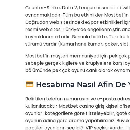
Counter-Strike, Dota 2, League associated wit
oynanmaktadır. Tüm bu etkinlikler Mostbet’in
Doğrudan web sitesindeki eSpor etkinlikleri iç
resmi web sitesi Türkiye’de engellenmiştir, an
kaynaklanmaktadır. Bununla birlikte, Türk kullanı
sürümü vardır (kumarhane kumar, poker, slot
Mostbet’in müşteri memnuniyeti için pek çok 
sebeple gerçek kişilere ve krupiyelere karşı o
bölümünde pek çok oyunu canlı olarak oyna
Hesabıma Nasıl Afin De 
Belirtilen telefon numarasını ve e-posta adres
kullanılacaktır Mostbet casino giriş kişisel ofise
oyunları kategorilere göre filtreleyebilir, gaté
oyunun adına göre arama yapabilirsiniz. Büyük b
popüler oyunların seçildiği VIP seçkisi vardır. H