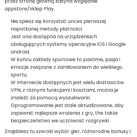
przez stronę główną kasyna względnie
appstore/sklep Play.
Nie spiesz się korzystać unces pierwszej
napotkanej metody płatności.
Jest ona dostępna na urządzeniach
obsługujących systemy operacyjne iOS i Google
android.
W końcu zakłady sportowe to pastime, pasja i
emocje związane z zamiłowaniem do wielkiego
sportu.
W Internecie dostępnych jest wielu dostawców
VPN, z różnymi funkcjami i kosztami, można je
znaleźć za pomocą wyszukiwarki.
Oprogramowanie jest stale aktualizowane, aby
zapewnić najlepsze wrażenia z gry, the także
bezpieczeństwo we uczciwość rozgrywki.
Znajdziesz tu szeroki wybór gier, różnorodne bonusy i