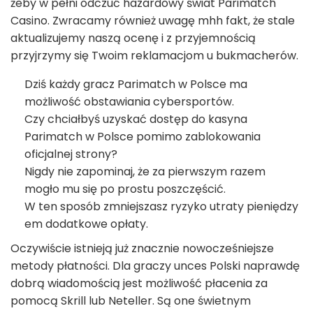
żeby w pełni odczuć hazardowy świat Parimatch
Casino. Zwracamy również uwagę mhh fakt, że stale
aktualizujemy naszą ocenę i z przyjemnością
przyjrzymy się Twoim reklamacjom u bukmacherów.
Dziś każdy gracz Parimatch w Polsce ma
możliwość obstawiania cybersportów.
Czy chciałbyś uzyskać dostęp do kasyna
Parimatch w Polsce pomimo zablokowania
oficjalnej strony?
Nigdy nie zapominaj, że za pierwszym razem
mogło mu się po prostu poszczęścić.
W ten sposób zmniejszasz ryzyko utraty pieniędzy
em dodatkowe opłaty.
Oczywiście istnieją już znacznie nowocześniejsze
metody płatności. Dla graczy unces Polski naprawdę
dobrą wiadomością jest możliwość płacenia za
pomocą Skrill lub Neteller. Są one świetnym