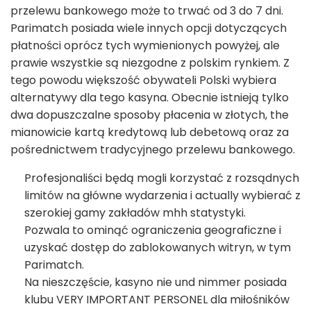
przelewu bankowego może to trwać od 3 do 7 dni.
Parimatch posiada wiele innych opcji dotyczących
płatności oprócz tych wymienionych powyżej, ale
prawie wszystkie są niezgodne z polskim rynkiem. Z
tego powodu większość obywateli Polski wybiera
alternatywy dla tego kasyna. Obecnie istnieją tylko
dwa dopuszczalne sposoby płacenia w złotych, the
mianowicie kartą kredytową lub debetową oraz za
pośrednictwem tradycyjnego przelewu bankowego.
Profesjonaliści będą mogli korzystać z rozsądnych
limitów na główne wydarzenia i actually wybierać z
szerokiej gamy zakładów mhh statystyki.
Pozwala to ominąć ograniczenia geograficzne i
uzyskać dostęp do zablokowanych witryn, w tym
Parimatch.
Na nieszczęście, kasyno nie und nimmer posiada
klubu VERY IMPORTANT PERSONEL dla miłośników