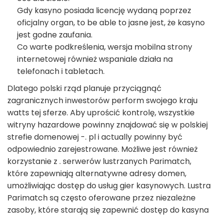
Gdy kasyno posiada licencję wydaną poprzez
oficjalny organ, to be able to jasne jest, że kasyno
jest godne zaufania.
Co warte podkreślenia, wersja mobilna strony
internetowej również wspaniale działa na
telefonach i tabletach.
Dlatego polski rząd planuje przyciągnąć
zagranicznych inwestorów perform swojego kraju
watts tej sferze. Aby uprościć kontrolę, wszystkie
witryny hazardowe powinny znajdować się w polskiej
strefie domenowej -. pl i actually powinny być
odpowiednio zarejestrowane. Możliwe jest również
korzystanie z . serwerów lustrzanych Parimatch,
które zapewniają alternatywne adresy domen,
umożliwiając dostęp do usług gier kasynowych. Lustra
Parimatch są często oferowane przez niezależne
zasoby, które starają się zapewnić dostęp do kasyna