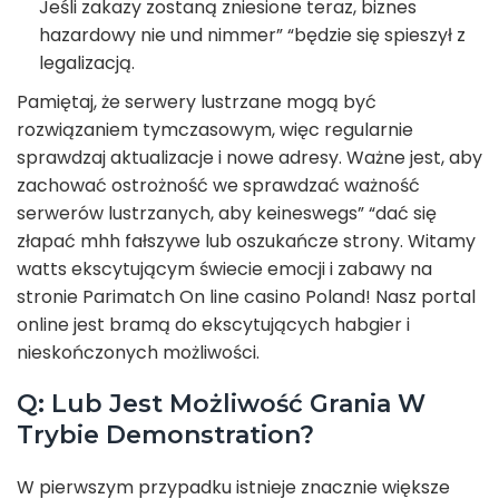
Jeśli zakazy zostaną zniesione teraz, biznes
hazardowy nie und nimmer” “będzie się spieszył z
legalizacją.
Pamiętaj, że serwery lustrzane mogą być
rozwiązaniem tymczasowym, więc regularnie
sprawdzaj aktualizacje i nowe adresy. Ważne jest, aby
zachować ostrożność we sprawdzać ważność
serwerów lustrzanych, aby keineswegs” “dać się
złapać mhh fałszywe lub oszukańcze strony. Witamy
watts ekscytującym świecie emocji i zabawy na
stronie Parimatch On line casino Poland! Nasz portal
online jest bramą do ekscytujących habgier i
nieskończonych możliwości.
Q: Lub Jest Możliwość Grania W
Trybie Demonstration?
W pierwszym przypadku istnieje znacznie większe