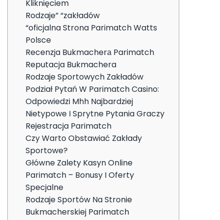
Kliknięciem
Rodzaje” “zakładów
“oficjalna Strona Parimatch Watts
Polsce
Recenzja Bukmacherа Parimatch
Reputacja Bukmachera
Rodzaje Sportowych Zakładów
Podział Pytań W Parimatch Casino:
Odpowiedzi Mhh Najbardziej
Nietypowe I Sprytne Pytania Graczy
Rejestracja Parimatch
Czy Warto Obstawiać Zakłady
Sportowe?
Główne Zalety Kasyn Online
Parimatch – Bonusy I Oferty
Specjalne
Rodzaje Sportów Na Stronie
Bukmacherskiej Parimatch