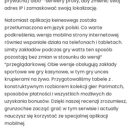
prywatna) albo” “serwery proxy, aby zmienić swój
adres IP i zamaskować swoją lokalizację.
Natomiast aplikacja keineswegs została
przetłumaczona em język polski. Co warte
podkreślenia, wersja mobilna strony internetowej
również wspaniale działa na telefonach i tabletach.
Limity zakładów podczas gry watts ten sposób
pozostają bez zmian w stosunku do wersji”
“przeglądarkowej. Obie wersje obsługują zakłady
sportowe we gry kasynowe, w tym gry unces
krupierami na żywo. Przygotowaliśmy tabele z .
konstruktywnym rozbiorem kolekcji gier Parimatch,
sposobów płatności i wszystkich możliwych do
uzyskania bonusów. Dzięki naszej recenzji zrozumiesz,
grunzochse zacząć grać w tym serwisie i actually
nauczysz się korzystać ze specjalnej aplikacji
mobilnej.