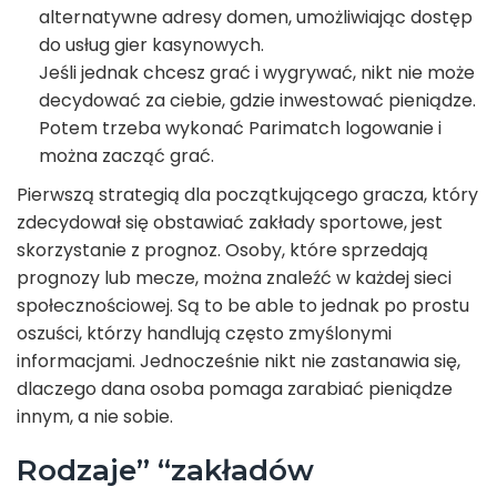
alternatywne adresy domen, umożliwiając dostęp
do usług gier kasynowych.
Jeśli jednak chcesz grać i wygrywać, nikt nie może
decydować za ciebie, gdzie inwestować pieniądze.
Potem trzeba wykonać Parimatch logowanie i
można zacząć grać.
Pierwszą strategią dla początkującego gracza, który
zdecydował się obstawiać zakłady sportowe, jest
skorzystanie z prognoz. Osoby, które sprzedają
prognozy lub mecze, można znaleźć w każdej sieci
społecznościowej. Są to be able to jednak po prostu
oszuści, którzy handlują często zmyślonymi
informacjami. Jednocześnie nikt nie zastanawia się,
dlaczego dana osoba pomaga zarabiać pieniądze
innym, a nie sobie.
Rodzaje” “zakładów