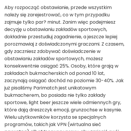
Aby rozpocząć obstawianie, przede wszystkim
należy się zarejestrować, co w tym przypadku
zajmuje tylko par? minut. Zanim więc podejmiesz
decyzję u obstawianiu zakładów sportowych,
dokładnie przestudiuj zagadnienie, a jeszcze lepiej
porozmawiaj z doświadczonymi graczami. Z czasem,
gdy zaczniesz zdobywać doświadczenie w
obstawianiu zakładów sportowych, możesz
konsekwentnie osiągać 25%. Osoby, które grają w
zakładach bukmacherskich od ponad 10 lat,
zaczynają osiągać dochód na poziomie 30-40%. Jak
już pisaliśmy Parimatch jest unikatowym
bukmacherem, bo posiada nie tylko zakłady
sportowe, light beer jeszcze wiele odmiennych gry,
które dają dreszczyk emocji, grunzochse w kasynie.
Wielu użytkowników korzysta se specjalnych
programów, takich jak VPN (wirtualna sieć