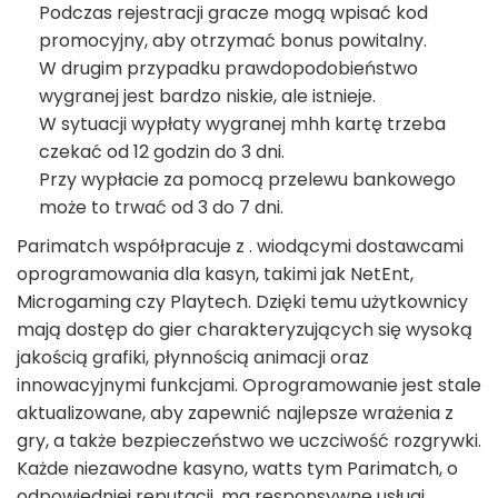
Podczas rejestracji gracze mogą wpisać kod
promocyjny, aby otrzymać bonus powitalny.
W drugim przypadku prawdopodobieństwo
wygranej jest bardzo niskie, ale istnieje.
W sytuacji wypłaty wygranej mhh kartę trzeba
czekać od 12 godzin do 3 dni.
Przy wypłacie za pomocą przelewu bankowego
może to trwać od 3 do 7 dni.
Parimatch współpracuje z . wiodącymi dostawcami
oprogramowania dla kasyn, takimi jak NetEnt,
Microgaming czy Playtech. Dzięki temu użytkownicy
mają dostęp do gier charakteryzujących się wysoką
jakością grafiki, płynnością animacji oraz
innowacyjnymi funkcjami. Oprogramowanie jest stale
aktualizowane, aby zapewnić najlepsze wrażenia z
gry, a także bezpieczeństwo we uczciwość rozgrywki.
Każde niezawodne kasyno, watts tym Parimatch, o
odpowiedniej reputacji, ma responsywne usługi