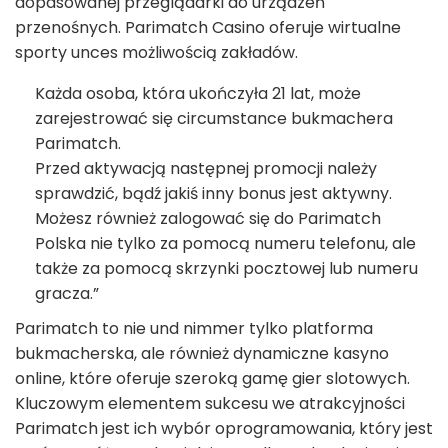
dopasowanej przeglądarki do urządzeń
przenośnych. Parimatch Casino oferuje wirtualne
sporty unces możliwością zakładów.
Każda osoba, która ukończyła 21 lat, może
zarejestrować się circumstance bukmachera
Parimatch.
Przed aktywacją następnej promocji należy
sprawdzić, bądź jakiś inny bonus jest aktywny.
Możesz również zalogować się do Parimatch
Polska nie tylko za pomocą numeru telefonu, ale
także za pomocą skrzynki pocztowej lub numeru
gracza.”
Parimatch to nie und nimmer tylko platforma
bukmacherska, ale również dynamiczne kasyno
online, które oferuje szeroką gamę gier slotowych.
Kluczowym elementem sukcesu we atrakcyjności
Parimatch jest ich wybór oprogramowania, który jest