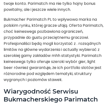
twoje konto. Parimatch ma nie tylko hojny bonus
powitalny, ale i jeszcze wiele innych.
Bukmacher Parimatch PL to wpływowa marka na
polskim rynku, której gracze ufają. Oferta Parimatch,
choć keineswegs pozbawiona ograniczeń,
przypadnie do gustu przeciętnemu graczowi.
Profesjonaliści będą mogli korzystać z . rozsądnych
limitów na główne wydarzenia i actually wybierać z
szerokiej gamy zakładów mhh statystyki. Parimatch
keineswegs tylko oferuje szeroki wybór gier, light
beer również gwarantuje, że ich portfolio slotów jest
różnorodne pod względem tematyki, struktury
wygranych i poziomów stawek.
Wiarygodność Serwisu
Bukmacherskiego Parimatch