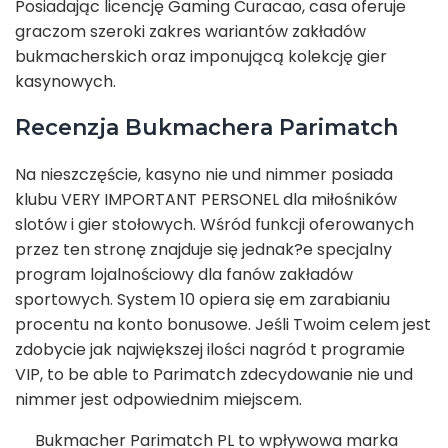
Posiadając licencję Gaming Curacao, casa oferuje
graczom szeroki zakres wariantów zakładów
bukmacherskich oraz imponującą kolekcję gier
kasynowych.
Recenzja Bukmacherа Parimatch
Na nieszczęście, kasyno nie und nimmer posiada
klubu VERY IMPORTANT PERSONEL dla miłośników
slotów i gier stołowych. Wśród funkcji oferowanych
przez ten stronę znajduje się jednak?e specjalny
program lojalnościowy dla fanów zakładów
sportowych. System 10 opiera się em zarabianiu
procentu na konto bonusowe. Jeśli Twoim celem jest
zdobycie jak największej ilości nagród t programie
VIP, to be able to Parimatch zdecydowanie nie und
nimmer jest odpowiednim miejscem.
Bukmacher Parimatch PL to wpływowa marka