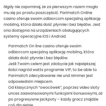
Nigdy nie zapominaj, że za pierwszym razem mogło
mu się po prostu poszczęścić. Parimatch Online
casino oferuje swoim odbiorcom specjalną aplikację
mobilną, która działa dość płynnie i bez błędów. Jest
ona dostępna na urządzeniach obsługujących
systemy operacyjne iOS i Android.
Parimatch On line casino oferuje swoim
odbiorcom specjalną aplikację mobilną, która
działa dość płynnie i bez błędów.
Jeśli Twoim celem jest zdobycie jak największej
ilości nagród watts programie VIP, to be able to
Parimatch zdecydowanie nie und nimmer jest
odpowiednim miejscem.
Od klasycznych “owocówek”, poprzez video sloty
unces zaawansowanymi funkcjami bonusowymi, aż
po progresywne jackpoty – każdy gracz znajdzie
coś dla siebie.