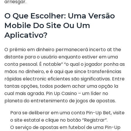
arriesgar.
O Que Escolher: Uma Versão
Mobile Do Site Ou Um
Aplicativo?
O prêmio em dinheiro permanecerá incerto at the
distante para o usuário enquanto estiver em uma
conta pessoal. É notable” “o qual o jogador ponha as
mãos no dinheiro, e é aqui que since transferências
rápidas electronic eficientes são significativas. Entre
tantas opções, todos podem achar uma opção la
cual mais agrada. Pin Up Casino – um líder no
planeta do entretenimento de jogos de apostas.
Para se deliberar em uma conta Pin-Up Bet, visite
o site estatal e clique no botão “Registrar”.
O serviço de apostas em futebol de uma Pin-Up