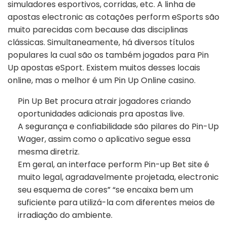
simuladores esportivos, corridas, etc. A linha de
apostas electronic as cotações perform eSports são
muito parecidas com because das disciplinas
clássicas. Simultaneamente, há diversos títulos
populares la cual são os também jogados para Pin
Up apostas eSport. Existem muitos desses locais
online, mas o melhor é um Pin Up Online casino.
Pin Up Bet procura atrair jogadores criando
oportunidades adicionais pra apostas live.
A segurança e confiabilidade são pilares do Pin-Up
Wager, assim como o aplicativo segue essa
mesma diretriz.
Em geral, an interface perform Pin-up Bet site é
muito legal, agradavelmente projetada, electronic
seu esquema de cores” “se encaixa bem um
suficiente para utilizá-la com diferentes meios de
irradiação do ambiente.