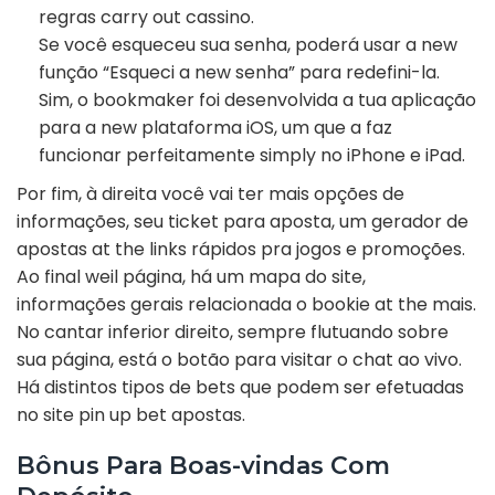
regras carry out cassino.
Se você esqueceu sua senha, poderá usar a new
função “Esqueci a new senha” para redefini-la.
Sim, o bookmaker foi desenvolvida a tua aplicação
para a new plataforma iOS, um que a faz
funcionar perfeitamente simply no iPhone e iPad.
Por fim, à direita você vai ter mais opções de
informações, seu ticket para aposta, um gerador de
apostas at the links rápidos pra jogos e promoções.
Ao final weil página, há um mapa do site,
informações gerais relacionada o bookie at the mais.
No cantar inferior direito, sempre flutuando sobre
sua página, está o botão para visitar o chat ao vivo.
Há distintos tipos de bets que podem ser efetuadas
no site pin up bet apostas.
Bônus Para Boas-vindas Com