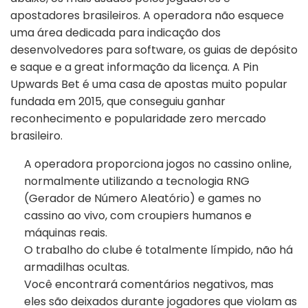
apostadores brasileiros. A operadora não esquece
uma área dedicada para indicação dos
desenvolvedores para software, os guias de depósito
e saque e a great informação da licença. A Pin
Upwards Bet é uma casa de apostas muito popular
fundada em 2015, que conseguiu ganhar
reconhecimento e popularidade zero mercado
brasileiro.
A operadora proporciona jogos no cassino online,
normalmente utilizando a tecnologia RNG
(Gerador de Número Aleatório) e games no
cassino ao vivo, com croupiers humanos e
máquinas reais.
O trabalho do clube é totalmente límpido, não há
armadilhas ocultas.
Você encontrará comentários negativos, mas
eles são deixados durante jogadores que violam as