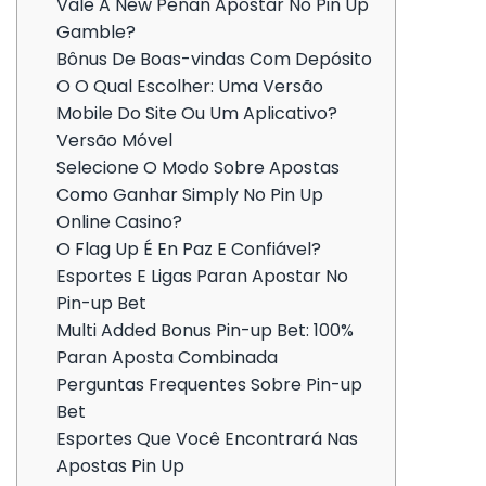
Vale A New Penan Apostar No Pin Up
Gamble?
Bônus De Boas-vindas Com Depósito
O O Qual Escolher: Uma Versão
Mobile Do Site Ou Um Aplicativo?
Versão Móvel
Selecione O Modo Sobre Apostas
Como Ganhar Simply No Pin Up
Online Casino?
O Flag Up É En Paz E Confiável?
Esportes E Ligas Paran Apostar No
Pin-up Bet
Multi Added Bonus Pin-up Bet: 100%
Paran Aposta Combinada
Perguntas Frequentes Sobre Pin-up
Bet
Esportes Que Você Encontrará Nas
Apostas Pin Up