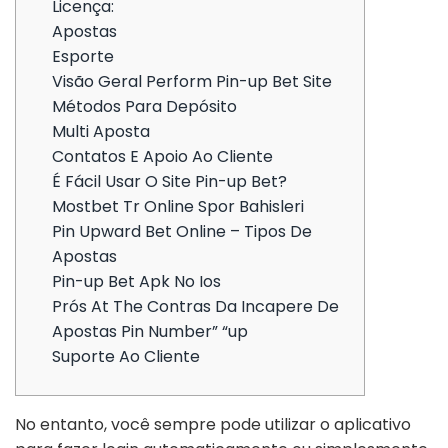
Licença:
Apostas
Esporte
Visão Geral Perform Pin-up Bet Site
Métodos Para Depósito
Multi Aposta
Contatos E Apoio Ao Cliente
É Fácil Usar O Site Pin-up Bet?
Mostbet Tr Online Spor Bahisleri
Pin Upward Bet Online – Tipos De
Apostas
Pin-up Bet Apk No Ios
Prós At The Contras Da Incapere De
Apostas Pin Number” “up
Suporte Ao Cliente
No entanto, você sempre pode utilizar o aplicativo