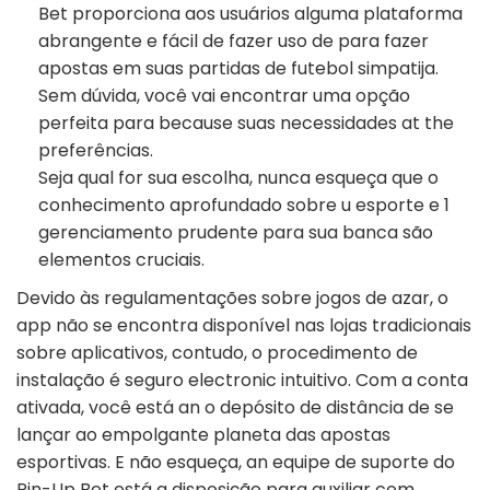
Bet proporciona aos usuários alguma plataforma
abrangente e fácil de fazer uso de para fazer
apostas em suas partidas de futebol simpatija.
Sem dúvida, você vai encontrar uma opção
perfeita para because suas necessidades at the
preferências.
Seja qual for sua escolha, nunca esqueça que o
conhecimento aprofundado sobre u esporte e 1
gerenciamento prudente para sua banca são
elementos cruciais.
Devido às regulamentações sobre jogos de azar, o
app não se encontra disponível nas lojas tradicionais
sobre aplicativos, contudo, o procedimento de
instalação é seguro electronic intuitivo. Com a conta
ativada, você está an o depósito de distância de se
lançar ao empolgante planeta das apostas
esportivas. E não esqueça, an equipe de suporte do
Pin-Up Bet está a disposição para auxiliar com