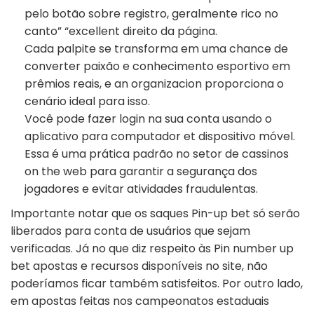
pelo botão sobre registro, geralmente rico no
canto” “excellent direito da página.
Cada palpite se transforma em uma chance de
converter paixão e conhecimento esportivo em
prêmios reais, e an organizacion proporciona o
cenário ideal para isso.
Você pode fazer login na sua conta usando o
aplicativo para computador et dispositivo móvel.
Essa é uma prática padrão no setor de cassinos
on the web para garantir a segurança dos
jogadores e evitar atividades fraudulentas.
Importante notar que os saques Pin-up bet só serão
liberados para conta de usuários que sejam
verificadas. Já no que diz respeito às Pin number up
bet apostas e recursos disponíveis no site, não
poderíamos ficar também satisfeitos. Por outro lado,
em apostas feitas nos campeonatos estaduais