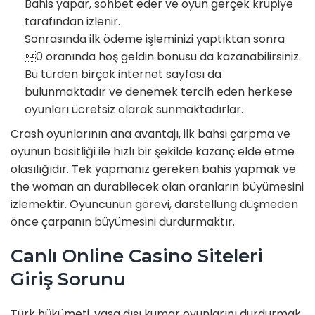
Bahis yapar, sohbet eder ve oyun gerçek krupiye
tarafından izlenir.
Sonrasında ilk ödeme işleminizi yaptıktan sonra
0 oranında hoş geldin bonusu da kazanabilirsiniz.
Bu türden birçok internet sayfası da
bulunmaktadır ve denemek tercih eden herkese
oyunları ücretsiz olarak sunmaktadırlar.
Crash oyunlarının ana avantajı, ilk bahsi çarpma ve
oyunun basitliği ile hızlı bir şekilde kazanç elde etme
olasılığıdır. Tek yapmanız gereken bahis yapmak ve
the woman an durabilecek olan oranların büyümesini
izlemektir. Oyuncunun görevi, darstellung düşmeden
önce çarpanın büyümesini durdurmaktır.
Canlı Online Casino Siteleri
Giriş Sorunu
Türk hükümeti, yasa dışı kumar oyunlarını durdurmak