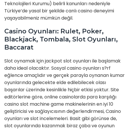
Teknolojileri Kurumu) belirli kanunları nedeniyle
Türkiye’de yasal bir şekilde canlı casino deneyimi
yaşayabilmeniz mümkün değil.
Casino Oyunları: Rulet, Poker,
Blackjack, Tombala, Slot Oyunları,
Baccarat
Slot oynamak için jackpot slot oyunları ile başlamak
daha ideal olacaktır. Sosyal casino oyunları s?rf
eğlence amaçlıdır ve gerçek parayla oynanan kumar
oyunlarında gelecekte elde edilebilecek olası
başarılar üzerinde kesinlikle hiçbir etkisi yoktur. Site
editörlerine göre, online casinolarda para karşılığı
casino slot machine game makinelerinin en iyi 10
geliştiricisi ve sağlayıcısının değerlendirmesi, Casino
oyunları ve slot incelemeleri. Basit gibi görünse de,
slot oyunlarında kazanmak biraz çaba ve oyunun