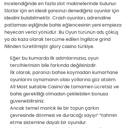
incelendiğinde en fazla slot makinelerinde bulunur.
Slotlar için en ideali şansınızı denediğiniz oyunlar için
idealini bulabilmektir. Crash oyunları, adrenaline
patlaması eşliğinde bahis eğlencesinin yeni empieza
heyecan verici yönüdür. Bu Oyun türünün adı, çöküş
ya da kaza olarak tercüme edilen İngilizce grind
fiilinden türetilmiştir
glory casino türkiye
.
Eğer bu kumarda ilk adımlarınızsa, oyun
tercihlerinizin bile farkında değilsinizdir.
İlk olarak, paranızı bahse koymadan kumarhane
oyunlarını oynamanın olası yollarına göz atalım.
All Most suitable Casino’de tamamen ücretsiz ve
bahis gerekliliği olmadan çekilebilen bonusa
güvenebilirsiniz.
Ancak temel mantık ile bir topun çarkın
çevresinde dönmesi ve duracağı sayıyı” “tahmin
etme sistemine dayalı bir oyundur.