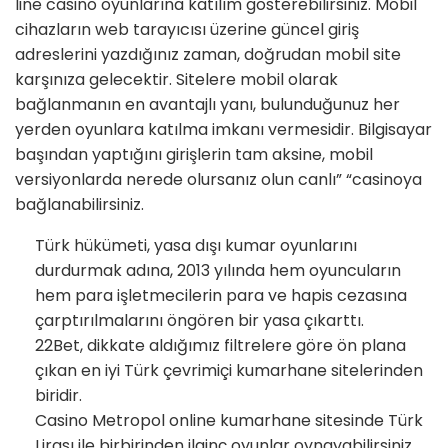
line casino oyunlarına katılım gösterebilirsiniz. Mobil
cihazların web tarayıcısı üzerine güncel giriş
adreslerini yazdığınız zaman, doğrudan mobil site
karşınıza gelecektir. Sitelere mobil olarak
bağlanmanın en avantajlı yanı, bulunduğunuz her
yerden oyunlara katılma imkanı vermesidir. Bilgisayar
başından yaptığını girişlerin tam aksine, mobil
versiyonlarda nerede olursanız olun canlı” “casinoya
bağlanabilirsiniz.
Türk hükümeti, yasa dışı kumar oyunlarını
durdurmak adına, 2013 yılında hem oyuncuların
hem para işletmecilerin para ve hapis cezasına
çarptırılmalarını öngören bir yasa çıkarttı.
22Bet, dikkate aldığımız filtrelere göre ön plana
çıkan en iyi Türk çevrimiçi kumarhane sitelerinden
biridir.
Casino Metropol online kumarhane sitesinde Türk
Lirası ile birbirinden ilginç oyunlar oynayabilirsiniz.