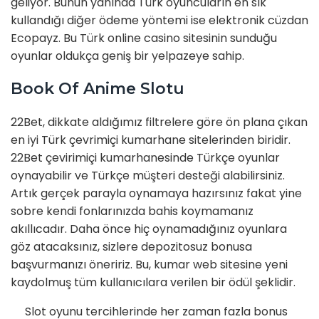
geliyor. Bunun yanında Türk oyuncuların en sık
kullandığı diğer ödeme yöntemi ise elektronik cüzdan
Ecopayz. Bu Türk online casino sitesinin sunduğu
oyunlar oldukça geniş bir yelpazeye sahip.
Book Of Anime Slotu
22Bet, dikkate aldığımız filtrelere göre ön plana çıkan
en iyi Türk çevrimiçi kumarhane sitelerinden biridir.
22Bet çevirimiçi kumarhanesinde Türkçe oyunlar
oynayabilir ve Türkçe müşteri desteği alabilirsiniz.
Artık gerçek parayla oynamaya hazırsınız fakat yine
sobre kendi fonlarınızda bahis koymamanız
akıllıcadır. Daha önce hiç oynamadığınız oyunlara
göz atacaksınız, sizlere depozitosuz bonusa
başvurmanızı öneririz. Bu, kumar web sitesine yeni
kaydolmuş tüm kullanıcılara verilen bir ödül şeklidir.
Slot oyunu tercihlerinde her zaman fazla bonus