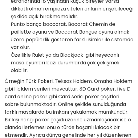
etraflarında 18 yaşından küçük bireyler varsa
dikkatli olmalı empieza siteleri onların erişebileceği
şekilde açık bırakmamalıdır.
Punto banço baccarat, Bacarat Chemin de
paillette oyunu ve Baccarat Bangue oyunu olmak
üzere popülerlik gösteren farklı isimler ile sistemde
var olur.
Özellikle Rulet ya da Blackjack gibi heyecanlı
masa oyunları bazı durumlarda çok çekişmeli
olabilir.
Örneğin Türk Pokeri, Teksas Holdem, Omaha Holdem
gibi Holdem serileri mevcuttur. 3D Card poker, five D
card online poker gibi Card serisi poker çeşitleri
sobre bulunmaktadır. Online şekilde sunulduğunda
farklı masalarda bu imkanı yakalamak mümkündür.
Bir kişi hangi poker çeşidi üzerine uzmanlaşacak ise o
alanda ilerlemesi onu o türde başarılı kılacak bir
etmendir. Ayrıca dünya genelinde her yıl düzenlenen