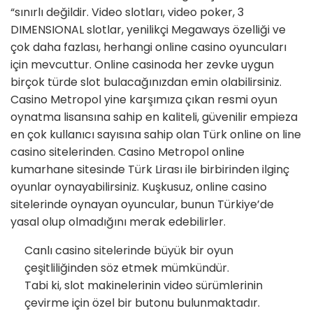
“sınırlı değildir. Video slotları, video poker, 3
DIMENSIONAL slotlar, yenilikçi Megaways özelliği ve
çok daha fazlası, herhangi online casino oyuncuları
için mevcuttur. Online casinoda her zevke uygun
birçok türde slot bulacağınızdan emin olabilirsiniz.
Casino Metropol yine karşımıza çıkan resmi oyun
oynatma lisansına sahip en kaliteli, güvenilir empieza
en çok kullanıcı sayısına sahip olan Türk online on line
casino sitelerinden. Casino Metropol online
kumarhane sitesinde Türk Lirası ile birbirinden ilginç
oyunlar oynayabilirsiniz. Kuşkusuz, online casino
sitelerinde oynayan oyuncular, bunun Türkiye’de
yasal olup olmadığını merak edebilirler.
Canlı casino sitelerinde büyük bir oyun
çeşitliliğinden söz etmek mümkündür.
Tabi ki, slot makinelerinin video sürümlerinin
çevirme için özel bir butonu bulunmaktadır.