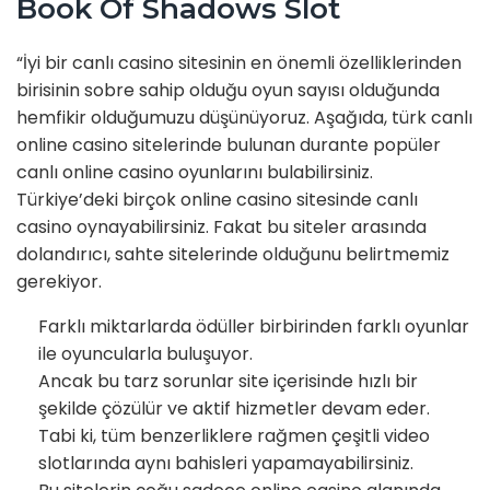
Book Of Shadows Slot
“İyi bir canlı casino sitesinin en önemli özelliklerinden
birisinin sobre sahip olduğu oyun sayısı olduğunda
hemfikir olduğumuzu düşünüyoruz. Aşağıda, türk canlı
online casino sitelerinde bulunan durante popüler
canlı online casino oyunlarını bulabilirsiniz.
Türkiye’deki birçok online casino sitesinde canlı
casino oynayabilirsiniz. Fakat bu siteler arasında
dolandırıcı, sahte sitelerinde olduğunu belirtmemiz
gerekiyor.
Farklı miktarlarda ödüller birbirinden farklı oyunlar
ile oyuncularla buluşuyor.
Ancak bu tarz sorunlar site içerisinde hızlı bir
şekilde çözülür ve aktif hizmetler devam eder.
Tabi ki, tüm benzerliklere rağmen çeşitli video
slotlarında aynı bahisleri yapamayabilirsiniz.