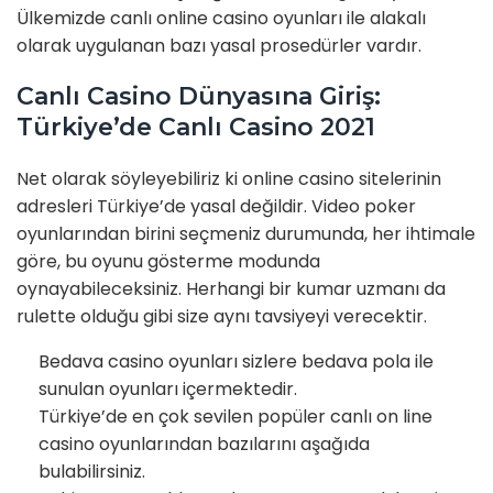
Ülkemizde canlı online casino oyunları ile alakalı
olarak uygulanan bazı yasal prosedürler vardır.
Canlı Casino Dünyasına Giriş:
Türkiye’de Canlı Casino 2021
Net olarak söyleyebiliriz ki online casino sitelerinin
adresleri Türkiye’de yasal değildir. Video poker
oyunlarından birini seçmeniz durumunda, her ihtimale
göre, bu oyunu gösterme modunda
oynayabileceksiniz. Herhangi bir kumar uzmanı da
rulette olduğu gibi size aynı tavsiyeyi verecektir.
Bedava casino oyunları sizlere bedava pola ile
sunulan oyunları içermektedir.
Türkiye’de en çok sevilen popüler canlı on line
casino oyunlarından bazılarını aşağıda
bulabilirsiniz.